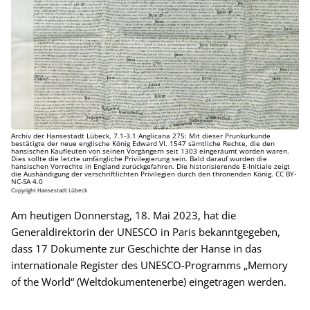
Archiv der Hansestadt Lübeck, 7.1-3.1 Anglicana 275: Mit dieser Prunkurkunde
bestätigte der neue englische König Edward VI. 1547 sämtliche Rechte, die den
hansischen Kaufleuten von seinen Vorgängern seit 1303 eingeräumt worden waren.
Dies sollte die letzte umfängliche Privilegierung sein. Bald darauf wurden die
hansischen Vorrechte in England zurückgefahren. Die historisierende E-Initiale zeigt
die Aushändigung der verschriftlichten Privilegien durch den thronenden König. CC BY-
NC-SA 4.0
Copyright Hansestadt Lübeck
Am heutigen Donnerstag, 18. Mai 2023, hat die
Generaldirektorin der UNESCO in Paris bekanntgegeben,
dass 17 Dokumente zur Geschichte der Hanse in das
internationale Register des UNESCO-Programms „Memory
of the World“ (Weltdokumentenerbe) eingetragen werden.