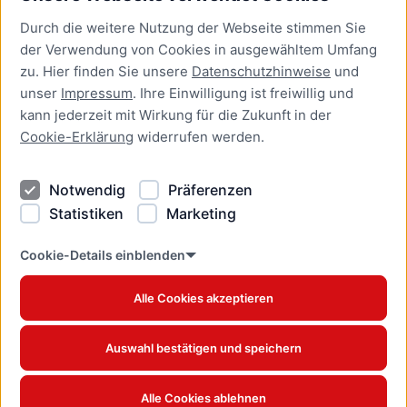
Durch die weitere Nutzung der Webseite stimmen Sie
Presse
der Verwendung von Cookies in ausgewähltem Umfang
Newsletter Lübeck:kompakt
zu. Hier finden Sie unsere
Datenschutzhinweise
und
unser
Impressum
. Ihre Einwilligung ist freiwillig und
Kontakt
kann jederzeit mit Wirkung für die Zukunft in der
Cookie-Erklärung
widerrufen werden.
Kontakt
Impressum
Notwendig
Präferenzen
Datenschutzhinweise
Statistiken
Marketing
Barrierefreiheit
Cookie Erklärung
Cookie-Details einblenden
Alle Cookies akzeptieren
Offizielles Stadtportal © 2026
www.luebeck.de
Auswahl bestätigen und speichern
Alle Cookies ablehnen