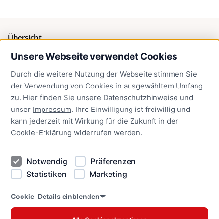
Übersicht
Unsere Webseite verwendet Cookies
Bürgerservice
Durch die weitere Nutzung der Webseite stimmen Sie
Presse
der Verwendung von Cookies in ausgewähltem Umfang
Newsletter Lübeck:kompakt
zu. Hier finden Sie unsere
Datenschutzhinweise
und
unser
Impressum
. Ihre Einwilligung ist freiwillig und
Kontakt
kann jederzeit mit Wirkung für die Zukunft in der
Cookie-Erklärung
widerrufen werden.
Kontakt
Impressum
Notwendig
Präferenzen
Datenschutzhinweise
Statistiken
Marketing
Barrierefreiheit
Cookie Erklärung
Cookie-Details einblenden