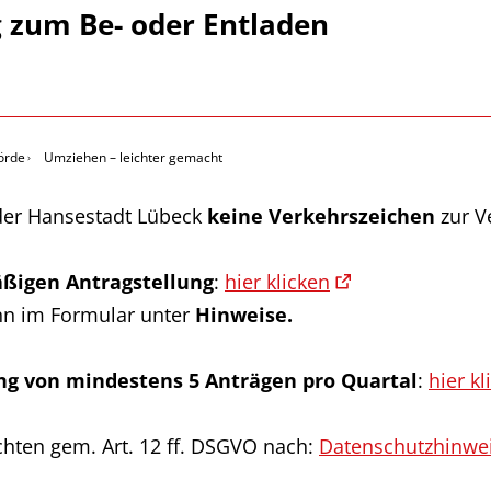
zum Be- oder Entladen
örde
Umziehen – leichter gemacht
 der Hansestadt Lübeck
keine
Verkehrszeichen
zur V
ßigen Antragstellung
:
hier klicken
nn im Formular unter
Hinweise.
ng von mindestens 5 Anträgen pro Quartal
:
hier kl
hten gem. Art. 12 ff. DSGVO nach:
Datenschutzhinwe