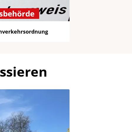
sbehörde
enverkehrsordnung
ssieren