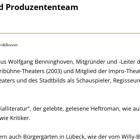
nd Produzententeam
en&Bonnin
olfgang Benninghoven, Mitgründer und -Leiter des
ribühne-Theaters (2003) und Mitglied der Impro-Theat
ters und des Stadtbilds als Schauspieler, Regisseure
ialliteratur", der gelebte, gelesene Heftroman, wie a
ie Kritiker.
ern auch Bürgergärten in Lübeck, wie der vom Willy