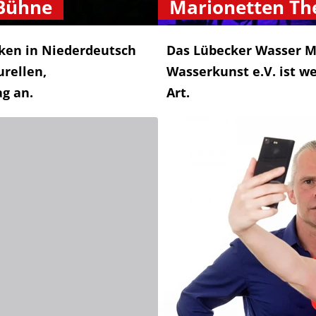
 Bühne
Marionetten Th
ken in Niederdeutsch
Das Lübecker Wasser M
urellen,
Wasserkunst e.V. ist we
ag an.
Art.