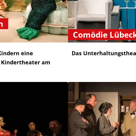
m
Comödie Lübec
Kindern eine
Das Unterhaltungsthea
r Kindertheater am