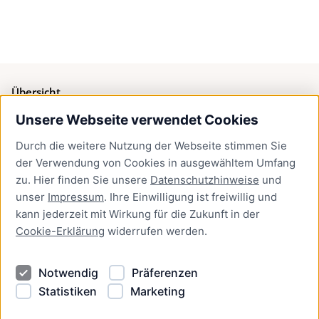
Übersicht
Unsere Webseite verwendet Cookies
Bürgerservice
Durch die weitere Nutzung der Webseite stimmen Sie
Presse
der Verwendung von Cookies in ausgewähltem Umfang
Newsletter Lübeck:kompakt
zu. Hier finden Sie unsere
Datenschutzhinweise
und
unser
Impressum
. Ihre Einwilligung ist freiwillig und
Kontakt
kann jederzeit mit Wirkung für die Zukunft in der
Cookie-Erklärung
widerrufen werden.
Kontakt
Impressum
Notwendig
Präferenzen
Datenschutzhinweise
Statistiken
Marketing
Barrierefreiheit