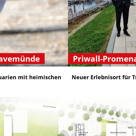
ravemünde
Priwall-Promen
arien mit heimischen
Neuer Erlebnisort für