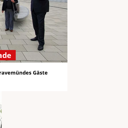
ade
 Travemündes Gäste