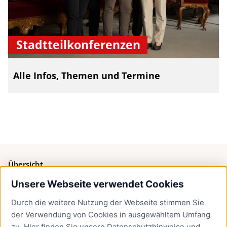
Stadtteilkonferenzen
Alle Infos, Themen und Termine
Übersicht
Unsere Webseite verwendet Cookies
Bürgerservice
Durch die weitere Nutzung der Webseite stimmen Sie
Presse
der Verwendung von Cookies in ausgewähltem Umfang
Newsletter Lübeck:kompakt
zu. Hier finden Sie unsere
Datenschutzhinweise
und