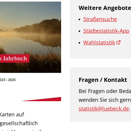
Weitere Angebot
Straßensuche
Städtestatistik-App
Wahlstatistik
Fragen / Kontakt
Bei Fragen oder Beda
wenden Sie sich gern
statistik@luebeck.de
.
Karten auf
esellschaftlich