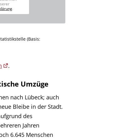
nserer
klärung
.
tistikstelle (Basis:
n
.
dtische Umzüge
hen nach Lübeck; auch
eue Bleibe in der Stadt.
aufgrund des
ehreren Jahren
noch 6.645 Menschen