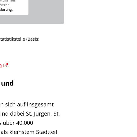
attformen
nserer
klärung
.
tistikstelle (Basis:
n
.
e und
en sich auf insgesamt
ind dabei St. Jürgen, St.
s über 40.000
ls kleinstem Stadtteil