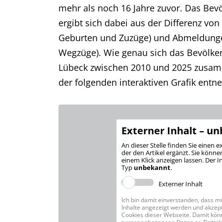
mehr als noch 16 Jahre zuvor. Das Be
ergibt sich dabei aus der Differenz vo
Geburten und Zuzüge) und Abmeldunge
Wegzüge). Wie genau sich das Bevölk
Lübeck zwischen 2010 und 2025 zusam
der folgenden interaktiven Grafik ent
Externer Inhalt – u
An dieser Stelle finden Sie einen e
der den Artikel ergänzt. Sie können
einem Klick anzeigen lassen. Der I
Typ
unbekannt
.
Externer Inhalt
Ich bin damit einverstanden, dass mi
Inhalte angezeigt werden und akzept
Cookies dieser Webseite. Damit kön