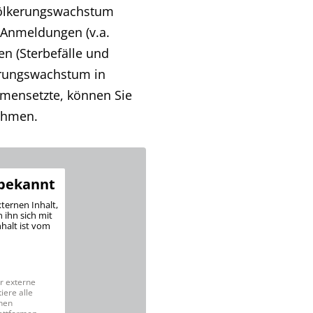
völkerungswachstum
n Anmeldungen (v.a.
n (Sterbefälle und
erungswachstum in
mensetzte, können Sie
nehmen.
nbekannt
xternen Inhalt,
 ihn sich mit
nhalt ist vom
r externe
iere alle
nen