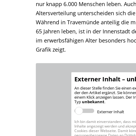
nur knapp 6.000 Menschen leben. Auch 
Altersverteilung unterscheiden sich die 
Während in Travemünde anteilig die m
65 Jahren leben, ist in der Innenstadt 
im erwerbsfähigen Alter besonders hoc
Grafik zeigt.
Externer Inhalt – u
An dieser Stelle finden Sie einen e
der den Artikel ergänzt. Sie können
einem Klick anzeigen lassen. Der I
Typ
unbekannt
.
Externer Inhalt
Ich bin damit einverstanden, dass mi
Inhalte angezeigt werden und akzept
Cookies dieser Webseite. Damit kön
personenbezogene Daten an Drittpl