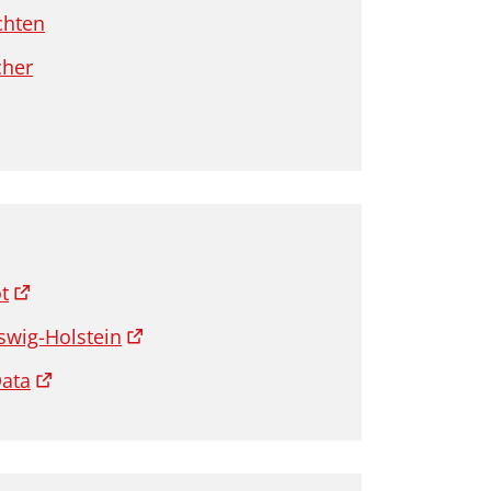
chten
cher
t
swig-Holstein
ata