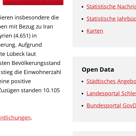
Statistische Nachri
sieren insbesondere die
Statistische Jahrbü
en mit Bezug zu Iran
Karten
rien (4.651) in
ierung. Aufgrund
te Lübeck laut
sten Bevölkerungsstand
Open Data
 stieg die Einwohnerzahl
ine positive
Städtisches Angebo
Zuzügen standen 10.105
Landesportal Schle
Bundesportal GovD
entlichungen
.