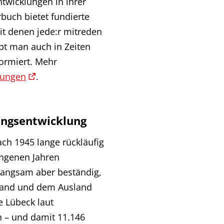
ntwicklungen in ihrer
buch bietet fundierte
it denen jede:r mitreden
bt man auch in Zeiten
formiert. Mehr
hungen
.
ungsentwicklung
ch 1945 lange rückläufig
angenen Jahren
 langsam aber beständig,
hland und dem Ausland
e Lübeck laut
n – und damit 11.146