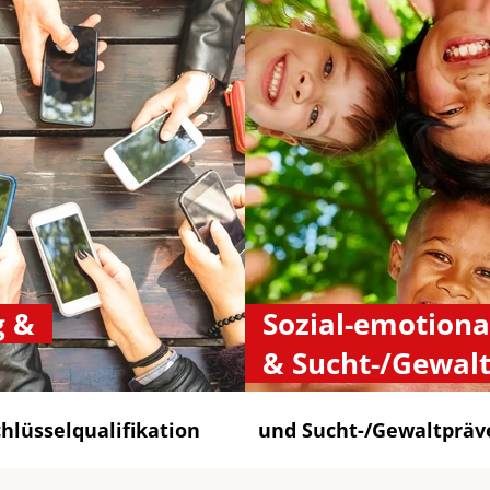
g &
Sozial-emotiona
& Sucht-/Gewal
lüsselqualifikation
und Sucht-/Gewaltpräv