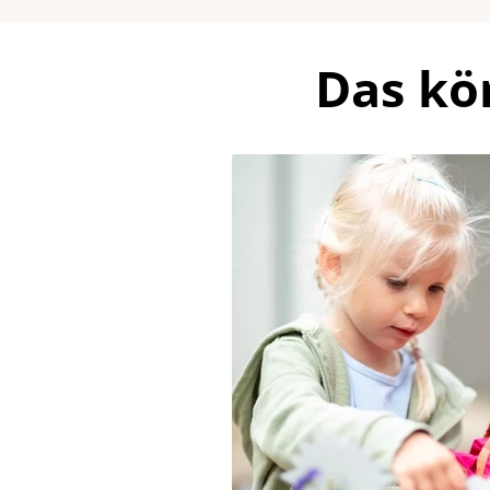
Das kö