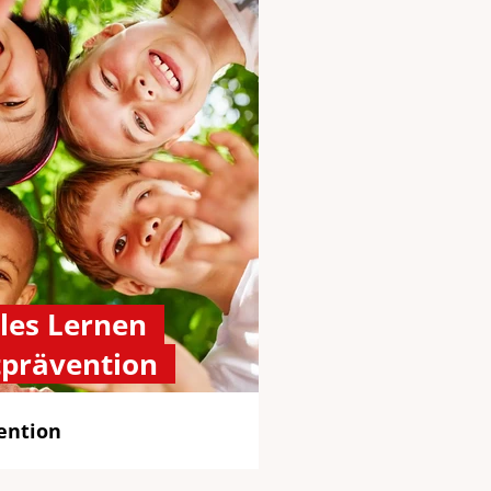
les Lernen
tprävention
ention