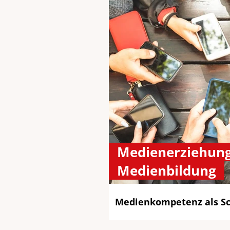
Medienerziehun
Medienbildung
Medienkompetenz als Sch