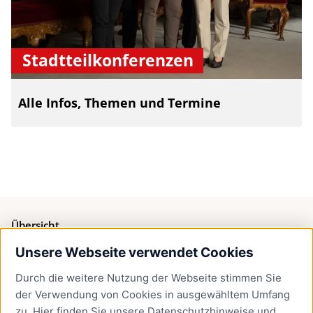
Stadtteilkonferenzen
Alle Infos, Themen und Termine
Übersicht
Unsere Webseite verwendet Cookies
Bürgerservice
Durch die weitere Nutzung der Webseite stimmen Sie
Presse
der Verwendung von Cookies in ausgewähltem Umfang
Newsletter Lübeck:kompakt
zu. Hier finden Sie unsere
Datenschutzhinweise
und