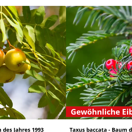
Gewöhnliche Ei
 des Jahres 1993
Taxus baccata - Baum d