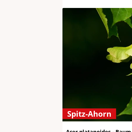
Spitz-Ahorn
Acer platanoides - Baum 