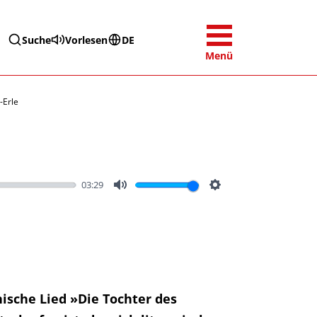
Suche
Vorlesen
DE
Menü
-Erle
03:29
Mute
Settings
ische Lied »Die Tochter des