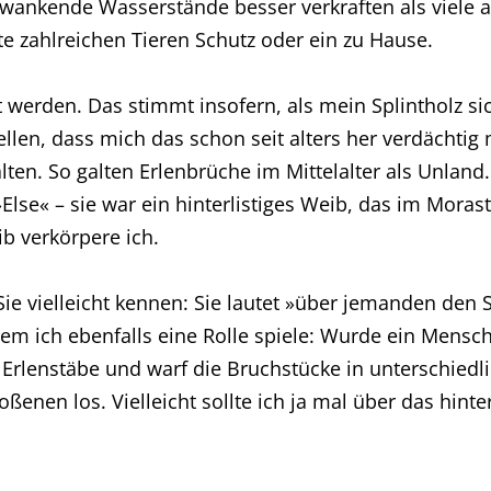
hwankende Wasserstände besser verkraften als viele 
te zahlreichen Tieren Schutz oder ein zu Hause.
lt werden. Das stimmt insofern, als mein Splintholz sic
ellen, dass mich das schon seit alters her verdächtig
ten. So galten Erlenbrüche im Mittelalter als Unlan
»Else« – sie war ein hinterlistiges Weib, das im Moras
ib verkörpere ich.
ie vielleicht kennen: Sie lautet »über jemanden den S
dem ich ebenfalls eine Rolle spiele: Wurde ein Mensc
Erlenstäbe und warf die Bruchstücke in unterschiedl
nen los. Vielleicht sollte ich ja mal über das hint