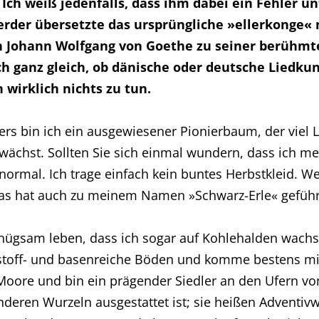
ch weiß jedenfalls, dass ihm dabei ein Fehler unte
der übersetzte das ursprüngliche »ellerkonge« n
 Johann Wolfgang von Goethe zu seiner berühmten
och ganz gleich, ob dänische oder deutsche Liedku
 wirklich nichts zu tun.
ers bin ich ein ausgewiesener Pionierbaum, der viel 
wächst. Sollten Sie sich einmal wundern, dass ich m
normal. Ich trage einfach kein buntes Herbstkleid. Wen
Das hat auch zu meinem Namen »Schwarz-Erle« geführ
enügsam leben, dass ich sogar auf Kohlehalden wach
rstoff- und basenreiche Böden und komme bestens mi
oore und bin ein prägender Siedler an den Ufern vo
deren Wurzeln ausgestattet ist; sie heißen Adventivw