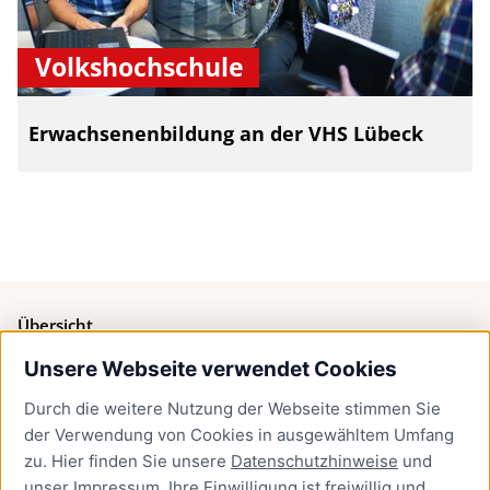
Volkshochschule
Erwachsenenbildung an der VHS Lübeck
Übersicht
Unsere Webseite verwendet Cookies
Bürgerservice
Durch die weitere Nutzung der Webseite stimmen Sie
Presse
der Verwendung von Cookies in ausgewähltem Umfang
Newsletter Lübeck:kompakt
zu. Hier finden Sie unsere
Datenschutzhinweise
und
unser
Impressum
. Ihre Einwilligung ist freiwillig und