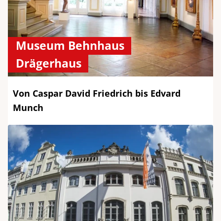
Museum Behnhaus
Drägerhaus
Von Caspar David Friedrich bis Edvard
Munch