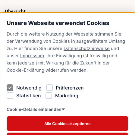
Übersicht
Unsere Webseite verwendet Cookies
Bürgerservice
Durch die weitere Nutzung der Webseite stimmen Sie
Presse
der Verwendung von Cookies in ausgewähltem Umfang
Newsletter Lübeck:kompakt
zu. Hier finden Sie unsere
Datenschutzhinweise
und
unser
Impressum
. Ihre Einwilligung ist freiwillig und
Kontakt
kann jederzeit mit Wirkung für die Zukunft in der
Cookie-Erklärung
widerrufen werden.
Kontakt
Impressum
Notwendig
Präferenzen
Datenschutzhinweise
Statistiken
Marketing
Barrierefreiheit
Cookie Erklärung
Cookie-Details einblenden
Alle Cookies akzeptieren
Offizielles Stadtportal © 2026
www.luebeck.de