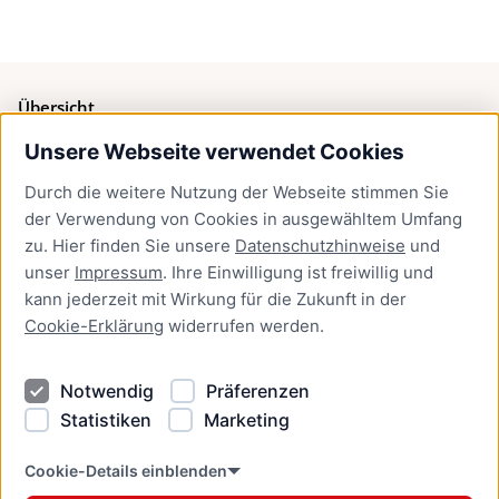
Übersicht
Unsere Webseite verwendet Cookies
Bürgerservice
Durch die weitere Nutzung der Webseite stimmen Sie
Presse
der Verwendung von Cookies in ausgewähltem Umfang
Newsletter Lübeck:kompakt
zu. Hier finden Sie unsere
Datenschutzhinweise
und
unser
Impressum
. Ihre Einwilligung ist freiwillig und
Kontakt
kann jederzeit mit Wirkung für die Zukunft in der
Cookie-Erklärung
widerrufen werden.
Kontakt
Impressum
Notwendig
Präferenzen
Datenschutzhinweise
Statistiken
Marketing
Barrierefreiheit
Cookie Erklärung
Cookie-Details einblenden