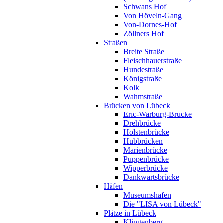
Schwans Hof
Von Höveln-Gang
Von-Dornes-Hof
Zöllners Hof
Straßen
Breite Straße
Fleischhauerstraße
Hundestraße
Königstraße
Kolk
Wahmstraße
Brücken von Lübeck
Eric-Warburg-Brücke
Drehbrücke
Holstenbrücke
Hubbrücken
Marienbrücke
Puppenbrücke
Wipperbrücke
Dankwartsbrücke
Häfen
Museumshafen
Die "LISA von Lübeck"
Plätze in Lübeck
Klingenberg