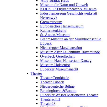
Willy-Brandt-Haus
Museum für Natur und Umwelt
KOLK 17 Figurentheater & Museum
Industriemuseum Geschichtswerkstatt
Herrenwyk
Grenzmuseum
Europäisches Hansemuseum
Katharinenkirche
St. Annen-Museum
Brahms-Institut an der Musikhochschule
Lübeck
Niederegger Marzipansalon
Museum Alter Leuchtturm Travemünde
Overbeck-Gesellschaft
Museum Haus Hansestadt Danzig
Museum Holstentor
Lübecker Museumsnacht
Theater
Theater Combinale
Theater Lübeck
Niederdeutsche Bühne
Benninghoven&Bonnin
Lübecker Wasser Marionetten Theater
Theaterschiff
Theater23