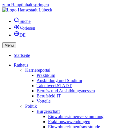
zum Hauptinhalt springen
Suche
Vorlesen
DE
Menü
Startseite
Rathaus
Karriereportal
Praktikum
Ausbildung und Studium
TalentwerkSTADT
Berufs- und Ausbildungsmessen
Berufsfeld IT
Vorteile
Politik
Bürgerschaft
Einwohner:innenversammlung
Fraktionszuwendungen
Einwohner:innenfragestunde