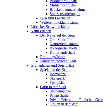
Buddenbrookhaus
Mühlentorbrücke
Brückenbaumassnahmen
Strassensanierungen
Bus- und Fährlinien
Weiterentwicklung Lümo
Lübecker Schwimmbäder
Natur erleben
Der Natur auf der Spur
Öko-Stadt-Pfad
Naturerlebnisräume
Biologische Vielfalt
Kulturlandschaft
Erholungsführer
Hundefreundliche Stadt
Grünanlagen und Spielplätze
Spielen in der Stadt
Bolzplätze
Skatepark
Spielplätze
Grün in der Stadt
Stadteingänge
Patenschaften
Private Feiern im öffentlichen Grün
Grillen in der Stadt