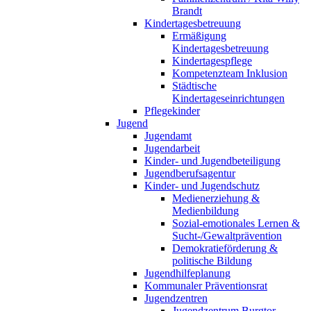
Brandt
Kindertagesbetreuung
Ermäßigung
Kindertagesbetreuung
Kindertagespflege
Kompetenzteam Inklusion
Städtische
Kindertageseinrichtungen
Pflegekinder
Jugend
Jugendamt
Jugendarbeit
Kinder- und Jugendbeteiligung
Jugendberufsagentur
Kinder- und Jugendschutz
Medienerziehung &
Medienbildung
Sozial-emotionales Lernen &
Sucht-/Gewaltprävention
Demokratieförderung &
politische Bildung
Jugendhilfeplanung
Kommunaler Präventionsrat
Jugendzentren
Jugendzentrum Burgtor