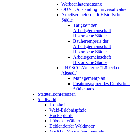
Werbeanlagensatzung
OUV -Outstanding universal value
Arbeitsgemeinschaft Historische
Städte
Tätigkeit der
Arbeitsgemeinschaft
Historische Städte
Bauherrenpreis der
Arbeitsgemeinschaft
Historische Städte
Arbeitsgemeinschaft
Historische Städte
UNESCO-Welterbe "Lübecker
Altstadt"
Managementplan
Positionspapier des Deutschen
Städtetages
Stadtteilkonferenzen
Stadtwald
Holzhof
Wald-Erlebnispfade
Rückepferde
Lübecks Wälder
Behlendorfer Waldmoor
VorAB - Vorsorgend handeln