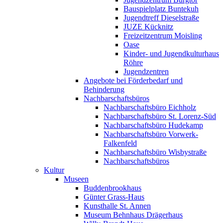
Bauspielplatz Buntekuh
Jugendtreff Dieselstraße
JUZE Kücknitz
Freizeitzentrum Moisling
Oase
Kinder- und Jugendkulturhaus
Röhre
Jugendzentren
Angebote bei Förderbedarf und
Behinderung
Nachbarschaftsbüros
Nachbarschaftsbüro Eichholz
Nachbarschaftsbüro St. Lorenz-Süd
Nachbarschaftsbüro Hudekamp
Nachbarschaftsbüro Vorwerk-
Falkenfeld
Nachbarschaftsbüro Wisbystraße
Nachbarschaftsbüros
Kultur
Museen
Buddenbrookhaus
Günter Grass-Haus
Kunsthalle St. Annen
Museum Behnhaus Drägerhaus