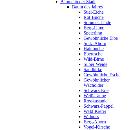
Bäume in der Stadt
Baum des Jahres
Stiel-Eiche
Rot-Buche
Sommer-Linde
Berg-Ulme
Speierling
Gewöhnliche Eibe
Spitz-Ahorn
Hainbuche
Eberesche
Wild-Birne
Silber-Weide
Sandbirke
Gewöhnliche Esche
Gewöhnlicher
Wacholder
Schwarz-Erle
Weiß-Tanne
Rosskastanie
Schwarz-Pappel
Wald-Kiefer
Walnuss
Berg-Ahorn
Vogel-Kirsche