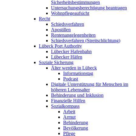
Sicherheitsbestimmungen
Untersuchungsberechtigung beantragen
Wohnpflegeaufsicht
Recht
Schiedsverfahren
Apostillen
Rentenangelegenheiten
Schiedsverfahren (Streitschlichtung)
Lübeck Port Authority
Lübecker Hafenbahn
Lübecker Häfen
Soziale Sicherung
Älter werden in Lübeck
Informationstag
Podcast
Digitale Unterstützung für Menschen im
höheren Lebensalter
Behinderung und Inklusion
Finanzielle Hilfen
Sozialkompass
Arbeit
Armut
Behinderung
Bevölkerung
Pflege