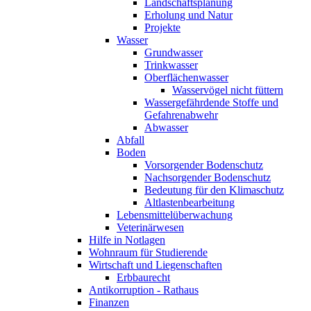
Landschaftsplanung
Erholung und Natur
Projekte
Wasser
Grundwasser
Trinkwasser
Oberflächenwasser
Wasservögel nicht füttern
Wassergefährdende Stoffe und
Gefahrenabwehr
Abwasser
Abfall
Boden
Vorsorgender Bodenschutz
Nachsorgender Bodenschutz
Bedeutung für den Klimaschutz
Altlastenbearbeitung
Lebensmittelüberwachung
Veterinärwesen
Hilfe in Notlagen
Wohnraum für Studierende
Wirtschaft und Liegenschaften
Erbbaurecht
Antikorruption - Rathaus
Finanzen