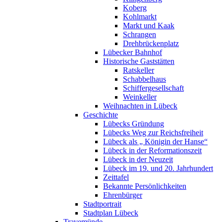
Koberg
Kohlmarkt
Markt und Kaak
Schrangen
Drehbrückenplatz
Lübecker Bahnhof
Historische Gaststätten
Ratskeller
Schabbelhaus
Schiffergesellschaft
Weinkeller
Weihnachten in Lübeck
Geschichte
Lübecks Gründung
Lübecks Weg zur Reichsfreiheit
Lübeck als „ Königin der Hanse“
Lübeck in der Reformationszeit
Lübeck in der Neuzeit
Lübeck im 19. und 20. Jahrhundert
Zeittafel
Bekannte Persönlichkeiten
Ehrenbürger
Stadtportrait
Stadtplan Lübeck
Travemünde