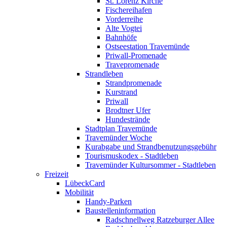
St. Lorenz Kirche
Fischereihafen
Vorderreihe
Alte Vogtei
Bahnhöfe
Ostseestation Travemünde
Priwall-Promenade
Travepromenade
Strandleben
Strandpromenade
Kurstrand
Priwall
Brodtner Ufer
Hundestrände
Stadtplan Travemünde
Travemünder Woche
Kurabgabe und Strandbenutzungsgebühr
Tourismuskodex - Stadtleben
Travemünder Kultursommer - Stadtleben
Freizeit
LübeckCard
Mobilität
Handy-Parken
Baustelleninformation
Radschnellweg Ratzeburger Allee