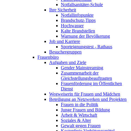
Notfallsanitäter-Schule
Ihre Sicherheit
Notfallinfopunkte
Brandschutz-Tipps
Hochwasser
Kalte Brandstellen
Warnung der Bevölkerung
Job und Karriere
Sporteignungstest - Rathaus
Besuchergruppen
Frauenbüro
Aufgaben und Ziele
Gender Mainstreaming
Zusammenarbeit der
Gleichstellungsbeauftragten
Frauenförderung im Öffentlichen
Dienst
Wegweiserin für Frauen und Mädchen
Beteiligung an Netzwerken und Projekten
Frauen in die Politik
Junge Frauen und Bildung
Arbeit & Wirtschaft
Soziales & Alter
Gewalt gegen Frauen
Kostenfreie Verhütungsmittel