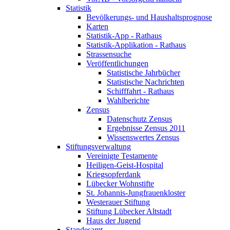
Statistik
Bevölkerungs- und Haushaltsprognose
Karten
Statistik-App - Rathaus
Statistik-Applikation - Rathaus
Strassensuche
Veröffentlichungen
Statistische Jahrbücher
Statistische Nachrichten
Schifffahrt - Rathaus
Wahlberichte
Zensus
Datenschutz Zensus
Ergebnisse Zensus 2011
Wissenswertes Zensus
Stiftungsverwaltung
Vereinigte Testamente
Heiligen-Geist-Hospital
Kriegsopferdank
Lübecker Wohnstifte
St. Johannis-Jungfrauenkloster
Westerauer Stiftung
Stiftung Lübecker Altstadt
Haus der Jugend
Standesamt