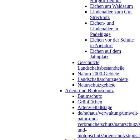
Burgtorfriedhof
Eichen am Waldsaum
Lindenallee zum Gut
Strecknitz
Eichen- und
Lindenallee in
Padelügge
Eichen vor der Schule
in Niendorf
Eichen auf dem
Jahnplatz
Geschützte
Landschaftsbestandteile
Natura 2000-Gebiete
Landschaftsschutzgebiete
Naturschutzgebiete
Arten- und Biotopschutz
Baumschutz
Grünflächen
Artenvielfaltstage
de/rathaus/verwaltung/umwelt-
natur-und-
verbraucherschutz/naturschutz/a
und-
biotopschutz/artenschutzstipps.