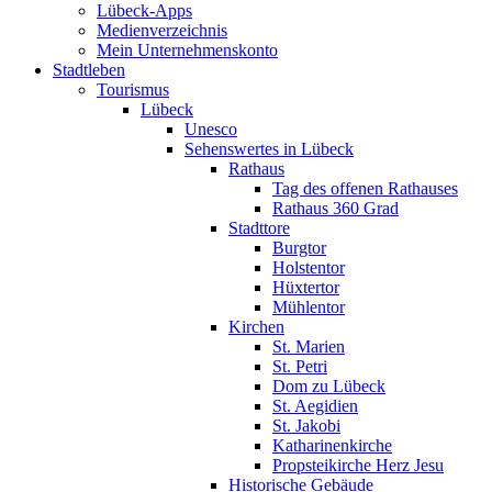
Lübeck-Apps
Medienverzeichnis
Mein Unternehmenskonto
Stadtleben
Tourismus
Lübeck
Unesco
Sehenswertes in Lübeck
Rathaus
Tag des offenen Rathauses
Rathaus 360 Grad
Stadttore
Burgtor
Holstentor
Hüxtertor
Mühlentor
Kirchen
St. Marien
St. Petri
Dom zu Lübeck
St. Aegidien
St. Jakobi
Katharinenkirche
Propsteikirche Herz Jesu
Historische Gebäude