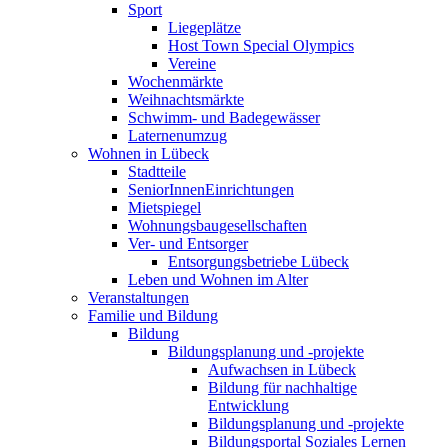
Sport
Liegeplätze
Host Town Special Olympics
Vereine
Wochenmärkte
Weihnachtsmärkte
Schwimm- und Badegewässer
Laternenumzug
Wohnen in Lübeck
Stadtteile
SeniorInnenEinrichtungen
Mietspiegel
Wohnungsbaugesellschaften
Ver- und Entsorger
Entsorgungsbetriebe Lübeck
Leben und Wohnen im Alter
Veranstaltungen
Familie und Bildung
Bildung
Bildungsplanung und -projekte
Aufwachsen in Lübeck
Bildung für nachhaltige
Entwicklung
Bildungsplanung und -projekte
Bildungsportal Soziales Lernen