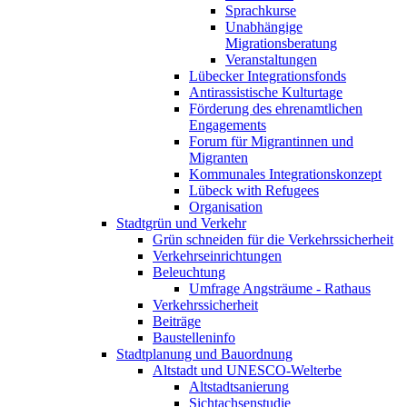
Sprachkurse
Unabhängige
Migrationsberatung
Veranstaltungen
Lübecker Integrationsfonds
Antirassistische Kulturtage
Förderung des ehrenamtlichen
Engagements
Forum für Migrantinnen und
Migranten
Kommunales Integrationskonzept
Lübeck with Refugees
Organisation
Stadtgrün und Verkehr
Grün schneiden für die Verkehrssicherheit
Verkehrseinrichtungen
Beleuchtung
Umfrage Angsträume - Rathaus
Verkehrssicherheit
Beiträge
Baustelleninfo
Stadtplanung und Bauordnung
Altstadt und UNESCO-Welterbe
Altstadtsanierung
Sichtachsenstudie