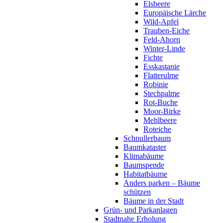
Elsbeere
Europäische Lärche
Wild-Apfel
Trauben-Eiche
Feld-Ahorn
Winter-Linde
Fichte
Esskastanie
Flatterulme
Robinie
Stechpalme
Rot-Buche
Moor-Birke
Mehlbeere
Roteiche
Schnullerbaum
Baumkataster
Klimabäume
Baumspende
Habitatbäume
Anders parken – Bäume
schützen
Bäume in der Stadt
Grün- und Parkanlagen
Stadtnahe Erholung