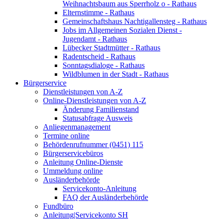
Weihnachtsbaum aus Sperrholz o - Rathaus
Elternstimme - Rathaus
Gemeinschaftshaus Nachtigallensteg - Rathaus
Jobs im Allgemeinen Sozialen Dienst -
Jugendamt - Rathaus
Lübecker Stadtmütter - Rathaus
Radentscheid - Rathaus
Sonntagsdialoge - Rathaus
Wildblumen in der Stadt - Rathaus
Bürgerservice
Dienstleistungen von A-Z
Online-Dienstleistungen von A-Z
Änderung Familienstand
Statusabfrage Ausweis
Anliegenmanagement
Termine online
Behördenrufnummer (0451) 115
Bürgerservicebüros
Anleitung Online-Dienste
Ummeldung online
Ausländerbehörde
Servicekonto-Anleitung
FAQ der Ausländerbehörde
Fundbüro
Anleitung|Servicekonto SH