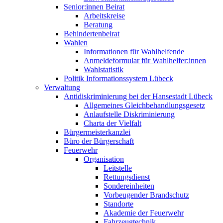
Senior:innen Beirat
Arbeitskreise
Beratung
Behindertenbeirat
Wahlen
Informationen für Wahlhelfende
Anmeldeformular für Wahlhelfer:innen
Wahlstatistik
Politik Informationssystem Lübeck
Verwaltung
Antidiskriminierung bei der Hansestadt Lübeck
Allgemeines Gleichbehandlungsgesetz
Anlaufstelle Diskriminierung
Charta der Vielfalt
Bürgermeisterkanzlei
Büro der Bürgerschaft
Feuerwehr
Organisation
Leitstelle
Rettungsdienst
Sondereinheiten
Vorbeugender Brandschutz
Standorte
Akademie der Feuerwehr
Fahrzeugtechnik