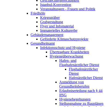
Geschlechtergerechtigkeit
Istanbul-Konvention
Veranstaltungen - Frauen und Politik
Friedhöfe
Kriegsgräber
Grabgestaltung
Flyer und Infomaterial
Immaterielles Kulturerbe
Gebäudemanagement
Geförderte Klimaschutzprojekte
Gesundheitsamt
Infektionsschutz und Hygiene
Übertragbare Krankheiten
Hygieneüberwachung
Hafen- und
Flughafenärztlicher Dienst​
Flughafenärztlicher
Dienst​
Hafenärztlicher Dienst
Anmeldung von
Gesundheitsberufen
Erlaubniserteilung nach § 44
IfSG
Hygienebegehungen
Stellungnahme zu Bauplänen