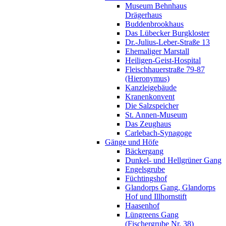
Museum Behnhaus
Drägerhaus
Buddenbrookhaus
Das Lübecker Burgkloster
Dr.-Julius-Leber-Straße 13
Ehemaliger Marstall
Heiligen-Geist-Hospital
Fleischhauerstraße 79-87
(Hieronymus)
Kanzleigebäude
Kranenkonvent
Die Salzspeicher
St. Annen-Museum
Das Zeughaus
Carlebach-Synagoge
Gänge und Höfe
Bäckergang
Dunkel- und Hellgrüner Gang
Engelsgrube
Füchtingshof
Glandorps Gang, Glandorps
Hof und Illhornstift
Haasenhof
Lüngreens Gang
(Fischergrube Nr. 38)