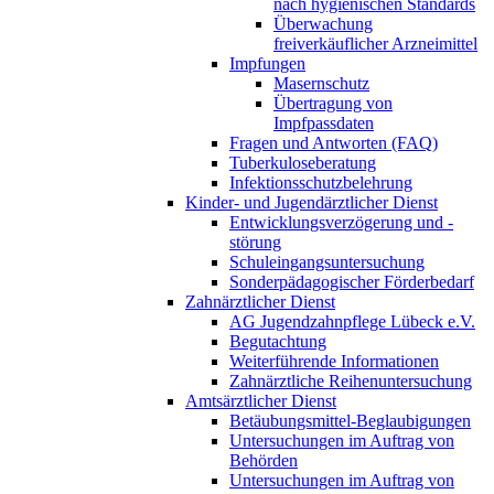
nach hygienischen Standards
Überwachung
freiverkäuflicher Arzneimittel
Impfungen
Masernschutz
Übertragung von
Impfpassdaten
Fragen und Antworten (FAQ)
Tuberkuloseberatung
Infektionsschutzbelehrung
Kinder- und Jugendärztlicher Dienst
Entwicklungsverzögerung und -
störung
Schuleingangsuntersuchung
Sonderpädagogischer Förderbedarf
Zahnärztlicher Dienst
AG Jugendzahnpflege Lübeck e.V.
Begutachtung
Weiterführende Informationen
Zahnärztliche Reihenuntersuchung
Amtsärztlicher Dienst
Betäubungsmittel-Beglaubigungen
Untersuchungen im Auftrag von
Behörden
Untersuchungen im Auftrag von