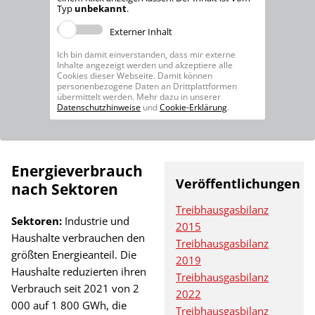
Typ
unbekannt
.
Externer Inhalt
Ich bin damit einverstanden, dass mir externe
Inhalte angezeigt werden und akzeptiere alle
Cookies dieser Webseite. Damit können
personenbezogene Daten an Drittplattformen
übermittelt werden. Mehr dazu in unserer
Datenschutzhinweise
und
Cookie-Erklärung
.
Energieverbrauch
Veröffentlichungen
nach Sektoren
Treibhausgasbilanz
Sektoren:
Industrie und
2015
Haushalte verbrauchen den
Treibhausgasbilanz
größten Energieanteil. Die
2019
Haushalte reduzierten ihren
Treibhausgasbilanz
Verbrauch seit 2021 von 2
2022
000 auf 1 800 GWh, die
Treibhausgasbilanz