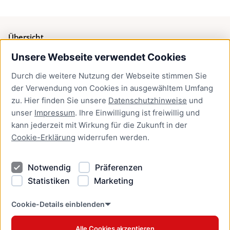
Übersicht
Unsere Webseite verwendet Cookies
Bürgerservice
Durch die weitere Nutzung der Webseite stimmen Sie
Presse
der Verwendung von Cookies in ausgewähltem Umfang
Newsletter Lübeck:kompakt
zu. Hier finden Sie unsere
Datenschutzhinweise
und
unser
Impressum
. Ihre Einwilligung ist freiwillig und
Kontakt
kann jederzeit mit Wirkung für die Zukunft in der
Cookie-Erklärung
widerrufen werden.
Kontakt
Impressum
Notwendig
Präferenzen
Datenschutzhinweise
Statistiken
Marketing
Barrierefreiheit
Cookie Erklärung
Cookie-Details einblenden
Alle Cookies akzeptieren