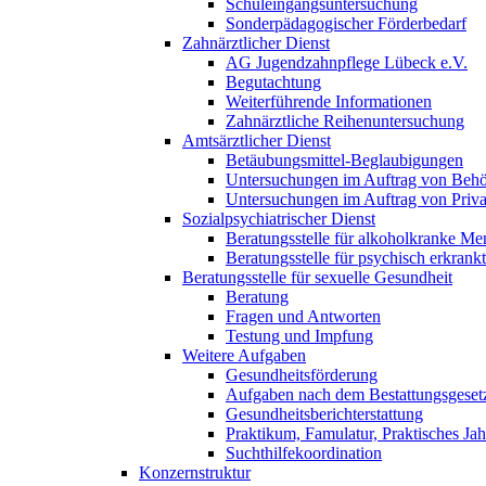
Schuleingangsuntersuchung
Sonderpädagogischer Förderbedarf
Zahnärztlicher Dienst
AG Jugendzahnpflege Lübeck e.V.
Begutachtung
Weiterführende Informationen
Zahnärztliche Reihenuntersuchung
Amtsärztlicher Dienst
Betäubungsmittel-Beglaubigungen
Untersuchungen im Auftrag von Beh
Untersuchungen im Auftrag von Priv
Sozialpsychiatrischer Dienst
Beratungsstelle für alkoholkranke M
Beratungsstelle für psychisch erkran
Beratungsstelle für sexuelle Gesundheit
Beratung
Fragen und Antworten
Testung und Impfung
Weitere Aufgaben
Gesundheitsförderung
Aufgaben nach dem Bestattungsgeset
Gesundheitsberichterstattung
Praktikum, Famulatur, Praktisches Jah
Suchthilfekoordination
Konzernstruktur