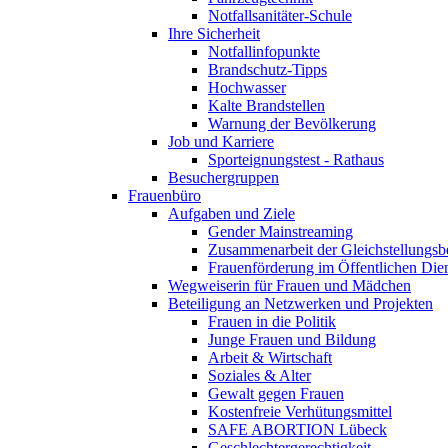
Notfallsanitäter-Schule
Ihre Sicherheit
Notfallinfopunkte
Brandschutz-Tipps
Hochwasser
Kalte Brandstellen
Warnung der Bevölkerung
Job und Karriere
Sporteignungstest - Rathaus
Besuchergruppen
Frauenbüro
Aufgaben und Ziele
Gender Mainstreaming
Zusammenarbeit der Gleichstellungsb
Frauenförderung im Öffentlichen Die
Wegweiserin für Frauen und Mädchen
Beteiligung an Netzwerken und Projekten
Frauen in die Politik
Junge Frauen und Bildung
Arbeit & Wirtschaft
Soziales & Alter
Gewalt gegen Frauen
Kostenfreie Verhütungsmittel
SAFE ABORTION Lübeck
Geschlechtergerechtigkeit