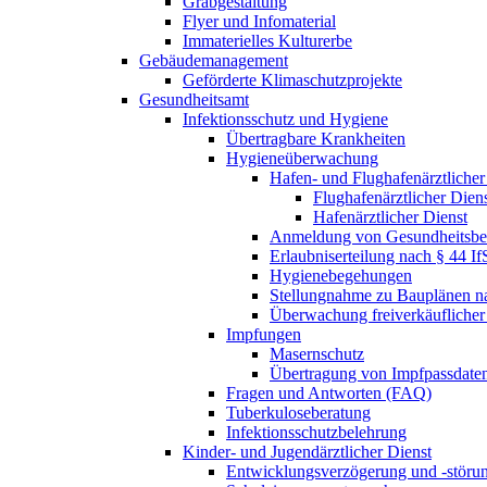
Grabgestaltung
Flyer und Infomaterial
Immaterielles Kulturerbe
Gebäudemanagement
Geförderte Klimaschutzprojekte
Gesundheitsamt
Infektionsschutz und Hygiene
Übertragbare Krankheiten
Hygieneüberwachung
Hafen- und Flughafenärztlicher 
Flughafenärztlicher Diens
Hafenärztlicher Dienst
Anmeldung von Gesundheitsbe
Erlaubniserteilung nach § 44 I
Hygienebegehungen
Stellungnahme zu Bauplänen na
Überwachung freiverkäuflicher 
Impfungen
Masernschutz
Übertragung von Impfpassdate
Fragen und Antworten (FAQ)
Tuberkuloseberatung
Infektionsschutzbelehrung
Kinder- und Jugendärztlicher Dienst
Entwicklungsverzögerung und -störu