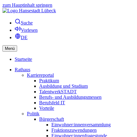
zum Hauptinhalt springen
Suche
Vorlesen
DE
Menü
Startseite
Rathaus
Karriereportal
Praktikum
Ausbildung und Studium
TalentwerkSTADT
Berufs- und Ausbildungsmessen
Berufsfeld IT
Vorteile
Politik
Bürgerschaft
Einwohner:innenversammlung
Fraktionszuwendungen
Einwohner:innenfragestunde