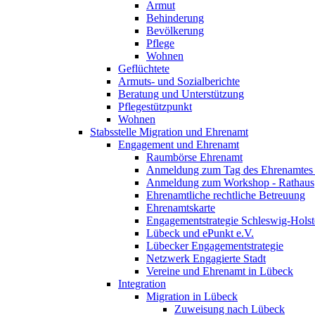
Armut
Behinderung
Bevölkerung
Pflege
Wohnen
Geflüchtete
Armuts- und Sozialberichte
Beratung und Unterstützung
Pflegestützpunkt
Wohnen
Stabsstelle Migration und Ehrenamt
Engagement und Ehrenamt
Raumbörse Ehrenamt
Anmeldung zum Tag des Ehrenamtes 
Anmeldung zum Workshop - Rathaus
Ehrenamtliche rechtliche Betreuung
Ehrenamtskarte
Engagementstrategie Schleswig-Holst
Lübeck und ePunkt e.V.
Lübecker Engagementstrategie
Netzwerk Engagierte Stadt
Vereine und Ehrenamt in Lübeck
Integration
Migration in Lübeck
Zuweisung nach Lübeck