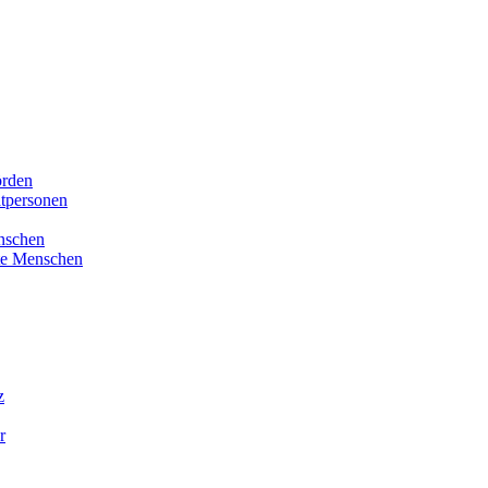
örden
atpersonen
enschen
kte Menschen
z
r