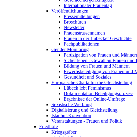
Internationaler Frauentag
Veröffentlichungen
Pressemitteilungen
Broschüren
Newsletter
Frauenstrassennamen
Frauen in der Lübecker Geschichte
Fachpublikationen
Gender Monitoring
Partizipation von Frauen und Männer
Sicher leben - Gewalt an Frauen und 
Bildung von Frauen und Männern
Erwerbsbeteiligung von Frauen und 
Gesundheit und Soziales
Europäische Charta für die Gleichstellung
Lübeck lebt Feminismus
Dokumentation Beteiligungsprozess
Ergebnisse der Online-Umfrage
Sexistische Werbung
Digitalisierung und Gleichstellung
Istanbul-Konvention
Veranstaltungen - Frauen und Politik
Friedhöfe
Kriegsgräber