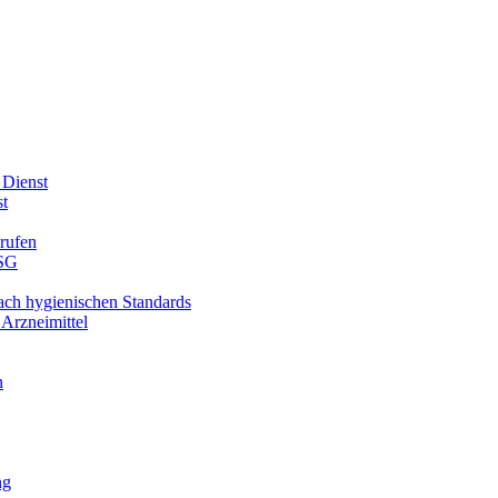
Dienst​
t​
rufen
fSG
ch hygienischen Standards
Arzneimittel
n
ng