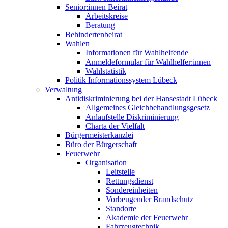
Senior:innen Beirat
Arbeitskreise
Beratung
Behindertenbeirat
Wahlen
Informationen für Wahlhelfende
Anmeldeformular für Wahlhelfer:innen
Wahlstatistik
Politik Informationssystem Lübeck
Verwaltung
Antidiskriminierung bei der Hansestadt Lübeck
Allgemeines Gleichbehandlungsgesetz
Anlaufstelle Diskriminierung
Charta der Vielfalt
Bürgermeisterkanzlei
Büro der Bürgerschaft
Feuerwehr
Organisation
Leitstelle
Rettungsdienst
Sondereinheiten
Vorbeugender Brandschutz
Standorte
Akademie der Feuerwehr
Fahrzeugtechnik