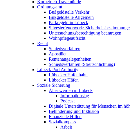
Kurbetrieb Travemünde
Ordnungsamt
Bußgeldstelle Verkehr
Bußgeldstelle Allgemein
Parkregeln in Lübeck
Silvesterfeuerwerk: Sicherheitsbestimmung
Untersuchungsberechtigung beantragen
Wohnpflegeaufsicht
Recht
Schiedsverfahren
Apostillen
Rentenangelegenheiten
Schiedsverfahren (Streitschlichtung)
Lübeck Port Authority
Lübecker Hafenbahn
Lübecker Häfen
Soziale Sicherung
Älter werden in Lübeck
Informationstag
Podcast
Digitale Unterstützung für Menschen im höh
Behinderung und Inklusion
Finanzielle Hilfen
Sozialkompass
Arbeit