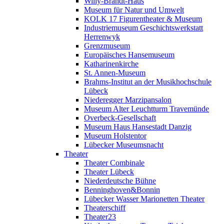
Willy-Brandt-Haus
Museum für Natur und Umwelt
KOLK 17 Figurentheater & Museum
Industriemuseum Geschichtswerkstatt
Herrenwyk
Grenzmuseum
Europäisches Hansemuseum
Katharinenkirche
St. Annen-Museum
Brahms-Institut an der Musikhochschule
Lübeck
Niederegger Marzipansalon
Museum Alter Leuchtturm Travemünde
Overbeck-Gesellschaft
Museum Haus Hansestadt Danzig
Museum Holstentor
Lübecker Museumsnacht
Theater
Theater Combinale
Theater Lübeck
Niederdeutsche Bühne
Benninghoven&Bonnin
Lübecker Wasser Marionetten Theater
Theaterschiff
Theater23