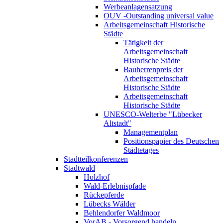
Werbeanlagensatzung
OUV -Outstanding universal value
Arbeitsgemeinschaft Historische
Städte
Tätigkeit der
Arbeitsgemeinschaft
Historische Städte
Bauherrenpreis der
Arbeitsgemeinschaft
Historische Städte
Arbeitsgemeinschaft
Historische Städte
UNESCO-Welterbe "Lübecker
Altstadt"
Managementplan
Positionspapier des Deutschen
Städtetages
Stadtteilkonferenzen
Stadtwald
Holzhof
Wald-Erlebnispfade
Rückepferde
Lübecks Wälder
Behlendorfer Waldmoor
VorAB - Vorsorgend handeln