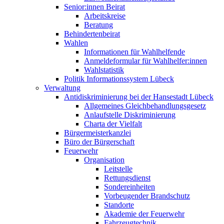
Senior:innen Beirat
Arbeitskreise
Beratung
Behindertenbeirat
Wahlen
Informationen für Wahlhelfende
Anmeldeformular für Wahlhelfer:innen
Wahlstatistik
Politik Informationssystem Lübeck
Verwaltung
Antidiskriminierung bei der Hansestadt Lübeck
Allgemeines Gleichbehandlungsgesetz
Anlaufstelle Diskriminierung
Charta der Vielfalt
Bürgermeisterkanzlei
Büro der Bürgerschaft
Feuerwehr
Organisation
Leitstelle
Rettungsdienst
Sondereinheiten
Vorbeugender Brandschutz
Standorte
Akademie der Feuerwehr
Fahrzeugtechnik