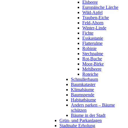
Elsbeere
Europäische Lärche
Wild-Apfel
Trauben-Eiche
Feld-Ahorn
Winter-Linde
Fichte
Esskastanie
Flatterulme
Robinie
Stechpalme
Rot-Buche
Moor-Birke
Mehlbeere
Roteiche
Schnullerbaum
Baumkataster
Klimabäume
Baumspende
Habitatbäume
Anders parken – Bäume
schützen
Bäume in der Stadt
Grün- und Parkanlagen
Stadtnahe Erholung