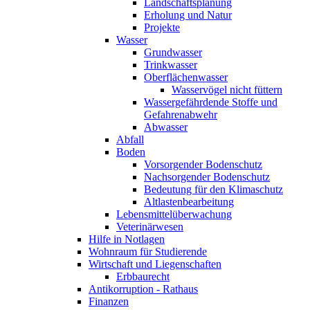
Landschaftsplanung
Erholung und Natur
Projekte
Wasser
Grundwasser
Trinkwasser
Oberflächenwasser
Wasservögel nicht füttern
Wassergefährdende Stoffe und
Gefahrenabwehr
Abwasser
Abfall
Boden
Vorsorgender Bodenschutz
Nachsorgender Bodenschutz
Bedeutung für den Klimaschutz
Altlastenbearbeitung
Lebensmittelüberwachung
Veterinärwesen
Hilfe in Notlagen
Wohnraum für Studierende
Wirtschaft und Liegenschaften
Erbbaurecht
Antikorruption - Rathaus
Finanzen