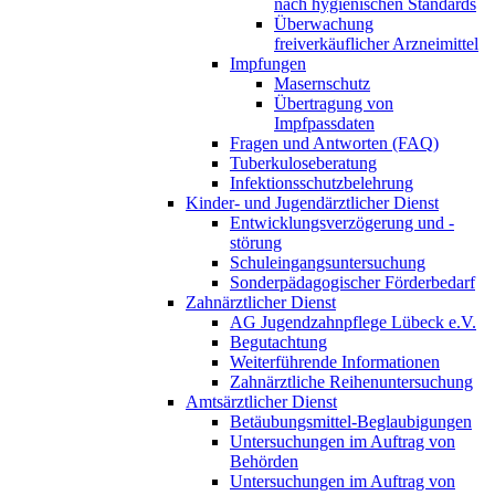
nach hygienischen Standards
Überwachung
freiverkäuflicher Arzneimittel
Impfungen
Masernschutz
Übertragung von
Impfpassdaten
Fragen und Antworten (FAQ)
Tuberkuloseberatung
Infektionsschutzbelehrung
Kinder- und Jugendärztlicher Dienst
Entwicklungsverzögerung und -
störung
Schuleingangsuntersuchung
Sonderpädagogischer Förderbedarf
Zahnärztlicher Dienst
AG Jugendzahnpflege Lübeck e.V.
Begutachtung
Weiterführende Informationen
Zahnärztliche Reihenuntersuchung
Amtsärztlicher Dienst
Betäubungsmittel-Beglaubigungen
Untersuchungen im Auftrag von
Behörden
Untersuchungen im Auftrag von