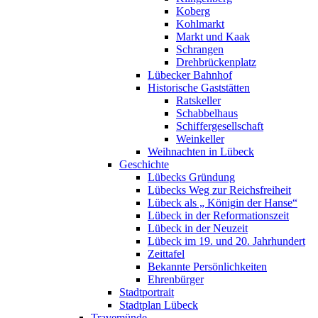
Koberg
Kohlmarkt
Markt und Kaak
Schrangen
Drehbrückenplatz
Lübecker Bahnhof
Historische Gaststätten
Ratskeller
Schabbelhaus
Schiffergesellschaft
Weinkeller
Weihnachten in Lübeck
Geschichte
Lübecks Gründung
Lübecks Weg zur Reichsfreiheit
Lübeck als „ Königin der Hanse“
Lübeck in der Reformationszeit
Lübeck in der Neuzeit
Lübeck im 19. und 20. Jahrhundert
Zeittafel
Bekannte Persönlichkeiten
Ehrenbürger
Stadtportrait
Stadtplan Lübeck
Travemünde