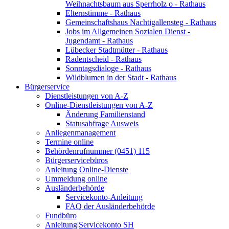
Weihnachtsbaum aus Sperrholz o - Rathaus
Elternstimme - Rathaus
Gemeinschaftshaus Nachtigallensteg - Rathaus
Jobs im Allgemeinen Sozialen Dienst -
Jugendamt - Rathaus
Lübecker Stadtmütter - Rathaus
Radentscheid - Rathaus
Sonntagsdialoge - Rathaus
Wildblumen in der Stadt - Rathaus
Bürgerservice
Dienstleistungen von A-Z
Online-Dienstleistungen von A-Z
Änderung Familienstand
Statusabfrage Ausweis
Anliegenmanagement
Termine online
Behördenrufnummer (0451) 115
Bürgerservicebüros
Anleitung Online-Dienste
Ummeldung online
Ausländerbehörde
Servicekonto-Anleitung
FAQ der Ausländerbehörde
Fundbüro
Anleitung|Servicekonto SH