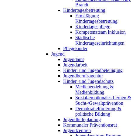
Brandt
Kindertagesbetreuung
Ermäßigung
Kindertagesbetreuung
Kindertagespflege
Kompetenzteam Inklusion
Städtische
Kindertageseinrichtungen
Pflegekinder
Jugend
Jugendamt
Jugendarbeit
Kinder- und Jugendbeteiligung
Jugendberufsagentur
Kinder- und Jugendschutz
Medienerziehung &
Medienbildung
Sozial-emotionales Lernen &
Sucht-/Gewaltprävention
Demokratieförderung &
politische Bildung
Jugendhilfeplanung
Kommunaler Präventionsrat
Jugendzentren
Jugendzentrum Burgtor