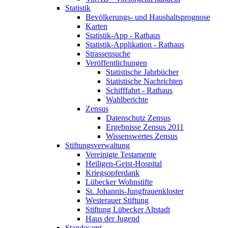
Statistik
Bevölkerungs- und Haushaltsprognose
Karten
Statistik-App - Rathaus
Statistik-Applikation - Rathaus
Strassensuche
Veröffentlichungen
Statistische Jahrbücher
Statistische Nachrichten
Schifffahrt - Rathaus
Wahlberichte
Zensus
Datenschutz Zensus
Ergebnisse Zensus 2011
Wissenswertes Zensus
Stiftungsverwaltung
Vereinigte Testamente
Heiligen-Geist-Hospital
Kriegsopferdank
Lübecker Wohnstifte
St. Johannis-Jungfrauenkloster
Westerauer Stiftung
Stiftung Lübecker Altstadt
Haus der Jugend
Standesamt