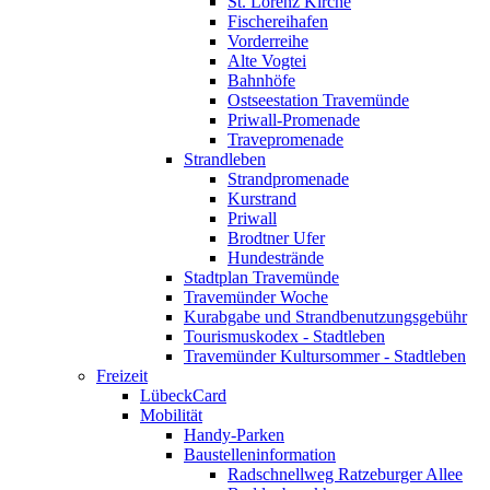
St. Lorenz Kirche
Fischereihafen
Vorderreihe
Alte Vogtei
Bahnhöfe
Ostseestation Travemünde
Priwall-Promenade
Travepromenade
Strandleben
Strandpromenade
Kurstrand
Priwall
Brodtner Ufer
Hundestrände
Stadtplan Travemünde
Travemünder Woche
Kurabgabe und Strandbenutzungsgebühr
Tourismuskodex - Stadtleben
Travemünder Kultursommer - Stadtleben
Freizeit
LübeckCard
Mobilität
Handy-Parken
Baustelleninformation
Radschnellweg Ratzeburger Allee