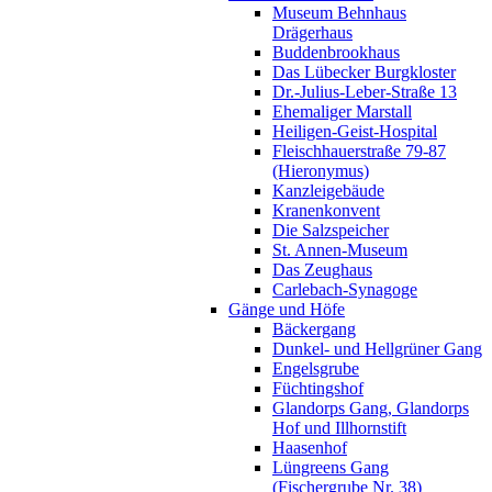
Museum Behnhaus
Drägerhaus
Buddenbrookhaus
Das Lübecker Burgkloster
Dr.-Julius-Leber-Straße 13
Ehemaliger Marstall
Heiligen-Geist-Hospital
Fleischhauerstraße 79-87
(Hieronymus)
Kanzleigebäude
Kranenkonvent
Die Salzspeicher
St. Annen-Museum
Das Zeughaus
Carlebach-Synagoge
Gänge und Höfe
Bäckergang
Dunkel- und Hellgrüner Gang
Engelsgrube
Füchtingshof
Glandorps Gang, Glandorps
Hof und Illhornstift
Haasenhof
Lüngreens Gang
(Fischergrube Nr. 38)