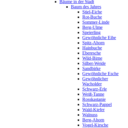
Bäume in der Stadt
Baum des Jahres
Stiel-Eiche
Rot-Buche
Sommer-Linde
Berg-Ulme
Speierling
Gewöhnliche Eibe
Spitz-Ahorn
Hainbuche
Eberesche
Wild-Birne
Silber-Weide
Sandbirke
Gewöhnliche Esche
Gewöhnlicher
Wacholder
Schwarz-Erle
Weiß-Tanne
Rosskastanie
Schwarz-Pappel
Wald-Kiefer
Walnuss
Berg-Ahorn
Vogel-Kirsche