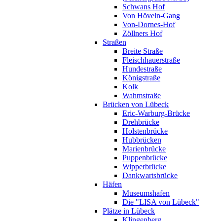
Schwans Hof
Von Höveln-Gang
Von-Dornes-Hof
Zöllners Hof
Straßen
Breite Straße
Fleischhauerstraße
Hundestraße
Königstraße
Kolk
Wahmstraße
Brücken von Lübeck
Eric-Warburg-Brücke
Drehbrücke
Holstenbrücke
Hubbrücken
Marienbrücke
Puppenbrücke
Wipperbrücke
Dankwartsbrücke
Häfen
Museumshafen
Die "LISA von Lübeck"
Plätze in Lübeck
Klingenberg