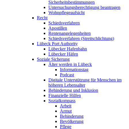
Sicherheitsbestimmungen
Untersuchungsberechtigung beantragen
Wohnpflegeaufsicht
Recht
Schiedsverfahren
Apostillen
Rentenangelegenheiten
Schiedsverfahren (Streitschlichtung)
Lübeck Port Authority
Lübecker Hafenbahn
Lübecker Häfen
Soziale Sicherung
Älter werden in Lübeck
Informationstag
Podcast
Digitale Unterstützung für Menschen im
höheren Lebensalter
Behinderung und Inklusion
Finanzielle Hilfen
Sozialkompass
Arbeit
Armut
Behinderung
Bevölkerung
Pflege