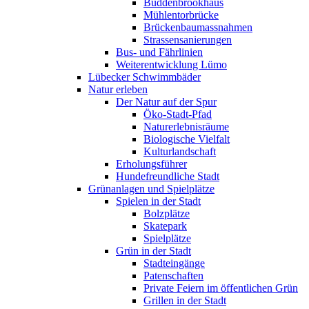
Buddenbrookhaus
Mühlentorbrücke
Brückenbaumassnahmen
Strassensanierungen
Bus- und Fährlinien
Weiterentwicklung Lümo
Lübecker Schwimmbäder
Natur erleben
Der Natur auf der Spur
Öko-Stadt-Pfad
Naturerlebnisräume
Biologische Vielfalt
Kulturlandschaft
Erholungsführer
Hundefreundliche Stadt
Grünanlagen und Spielplätze
Spielen in der Stadt
Bolzplätze
Skatepark
Spielplätze
Grün in der Stadt
Stadteingänge
Patenschaften
Private Feiern im öffentlichen Grün
Grillen in der Stadt