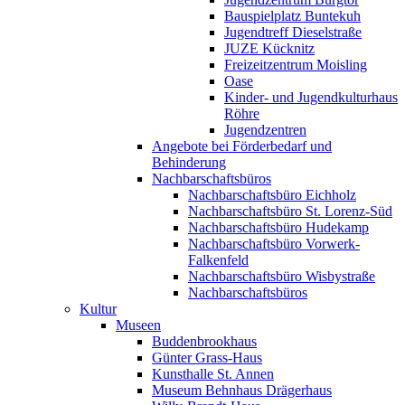
Bauspielplatz Buntekuh
Jugendtreff Dieselstraße
JUZE Kücknitz
Freizeitzentrum Moisling
Oase
Kinder- und Jugendkulturhaus
Röhre
Jugendzentren
Angebote bei Förderbedarf und
Behinderung
Nachbarschaftsbüros
Nachbarschaftsbüro Eichholz
Nachbarschaftsbüro St. Lorenz-Süd
Nachbarschaftsbüro Hudekamp
Nachbarschaftsbüro Vorwerk-
Falkenfeld
Nachbarschaftsbüro Wisbystraße
Nachbarschaftsbüros
Kultur
Museen
Buddenbrookhaus
Günter Grass-Haus
Kunsthalle St. Annen
Museum Behnhaus Drägerhaus