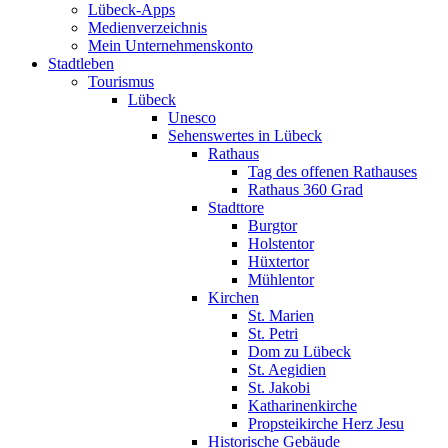
Lübeck-Apps
Medienverzeichnis
Mein Unternehmenskonto
Stadtleben
Tourismus
Lübeck
Unesco
Sehenswertes in Lübeck
Rathaus
Tag des offenen Rathauses
Rathaus 360 Grad
Stadttore
Burgtor
Holstentor
Hüxtertor
Mühlentor
Kirchen
St. Marien
St. Petri
Dom zu Lübeck
St. Aegidien
St. Jakobi
Katharinenkirche
Propsteikirche Herz Jesu
Historische Gebäude