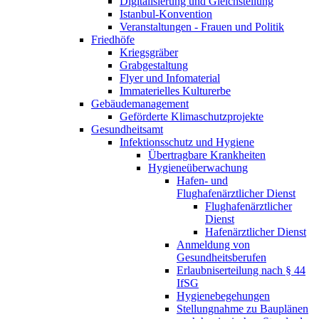
Digitalisierung und Gleichstellung
Istanbul-Konvention
Veranstaltungen - Frauen und Politik
Friedhöfe
Kriegsgräber
Grabgestaltung
Flyer und Infomaterial
Immaterielles Kulturerbe
Gebäudemanagement
Geförderte Klimaschutzprojekte
Gesundheitsamt
Infektionsschutz und Hygiene
Übertragbare Krankheiten
Hygieneüberwachung
Hafen- und
Flughafenärztlicher Dienst​
Flughafenärztlicher
Dienst​
Hafenärztlicher Dienst
Anmeldung von
Gesundheitsberufen
Erlaubniserteilung nach § 44
IfSG
Hygienebegehungen
Stellungnahme zu Bauplänen