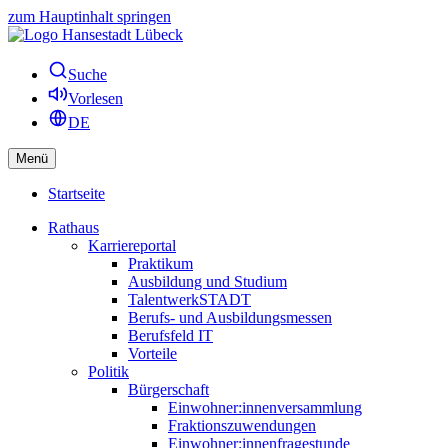
zum Hauptinhalt springen
Suche
Vorlesen
DE
Menü
Startseite
Rathaus
Karriereportal
Praktikum
Ausbildung und Studium
TalentwerkSTADT
Berufs- und Ausbildungsmessen
Berufsfeld IT
Vorteile
Politik
Bürgerschaft
Einwohner:innenversammlung
Fraktionszuwendungen
Einwohner:innenfragestunde