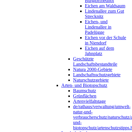
Burgtorfriedhof
Eichen am Waldsaum
Lindenallee zum Gut
Strecknitz
Eichen- und
Lindenallee in
Padelügge
Eichen vor der Schule
in Niendorf
Eichen auf dem
Jahnplatz
Geschützte
Landschaftsbestandteile
Natura 2000-Gebiete
Landschaftsschutzgebiete
Naturschutzgebiete
Arten- und Biotopschutz
Baumschutz
Grünflächen
Artenvielfaltstage
de/rathaus/verwaltung/umwelt-
natur-und-
verbraucherschutz/naturschutz/a
und-
biotopschutz/artenschutzstipps.