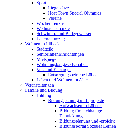
Sport
Liegeplätze
Host Town Special Olympics
Vereine
Wochenmärkte
Weihnachtsmärkte
Schwimm- und Badegewässer
Laternenumzug
Wohnen in Lübeck
Stadtteile
SeniorInnenEinrichtungen
Mietspiegel
Wohnungsbaugesellschaften
Ver- und Entsorger
Entsorgungsbetriebe Lübeck
Leben und Wohnen im Alter
Veranstaltungen
Familie und Bildung
Bildung
Bildungsplanung und -projekte
Aufwachsen in Lübeck
Bildung für nachhaltige
Entwicklung
Bildungsplanung und -projekte
Bildungsportal Soziales Lernen