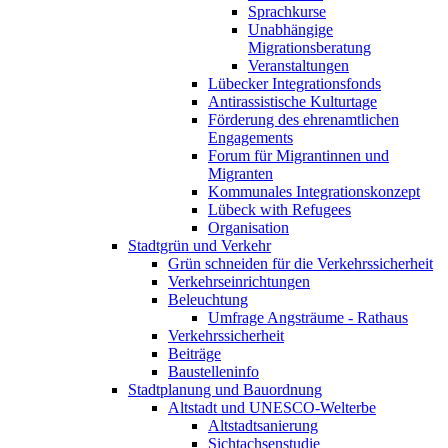
Sprachkurse
Unabhängige
Migrationsberatung
Veranstaltungen
Lübecker Integrationsfonds
Antirassistische Kulturtage
Förderung des ehrenamtlichen
Engagements
Forum für Migrantinnen und
Migranten
Kommunales Integrationskonzept
Lübeck with Refugees
Organisation
Stadtgrün und Verkehr
Grün schneiden für die Verkehrssicherheit
Verkehrseinrichtungen
Beleuchtung
Umfrage Angsträume - Rathaus
Verkehrssicherheit
Beiträge
Baustelleninfo
Stadtplanung und Bauordnung
Altstadt und UNESCO-Welterbe
Altstadtsanierung
Sichtachsenstudie