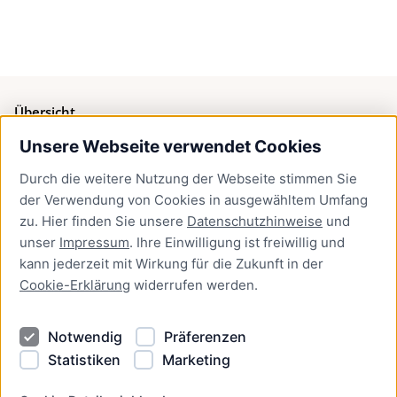
Übersicht
Unsere Webseite verwendet Cookies
Bürgerservice
Durch die weitere Nutzung der Webseite stimmen Sie
Presse
der Verwendung von Cookies in ausgewähltem Umfang
Newsletter Lübeck:kompakt
zu. Hier finden Sie unsere
Datenschutzhinweise
und
unser
Impressum
. Ihre Einwilligung ist freiwillig und
Kontakt
kann jederzeit mit Wirkung für die Zukunft in der
Cookie-Erklärung
widerrufen werden.
Kontakt
Impressum
Notwendig
Präferenzen
Datenschutzhinweise
Statistiken
Marketing
Barrierefreiheit
Cookie Erklärung