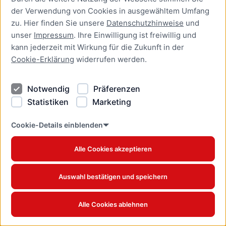
der Verwendung von Cookies in ausgewähltem Umfang
Gewerbe weiterhin
fußläufig
zu. Hier finden Sie unsere
Datenschutzhinweise
und
erreichbar
unser
Impressum
. Ihre Einwilligung ist freiwillig und
Alle Geschäfte, Restaurants und Einrichtungen
bleiben
zugänglich Die Beckergrube bietet
kann jederzeit mit Wirkung für die Zukunft in der
Lübeck
Freitag, 18.10.2024
Cookie-Erklärung
widerrufen werden.
Notwendig
Präferenzen
Statistiken
Marketing
Cookie-Details einblenden
Alle Cookies akzeptieren
Auswahl bestätigen und speichern
Baustart: Es geht los!
Bis Herbst 2026 wird die obere Beckergrube
umgestaltet
Seit dem 15. Oktober 2024 ist die
Alle Cookies ablehnen
Dienstag, 15.10.2024