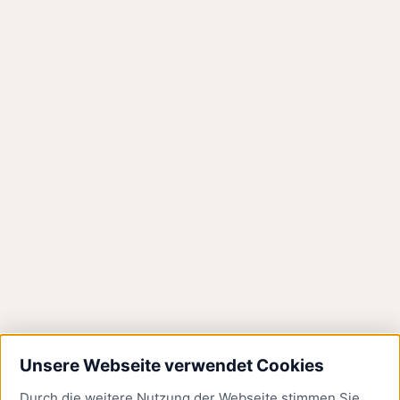
Asphaltdecke wird
abgefräst
Die ersten Arbeiten an der Fahrbahn haben
begonnen Zur Vorbereitung der nächsten
Bauabschnitte
Donnerstag, 21.11.2024
Unsere Webseite verwendet Cookies
Durch die weitere Nutzung der Webseite stimmen Sie