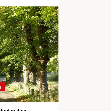
m
rlindenallee