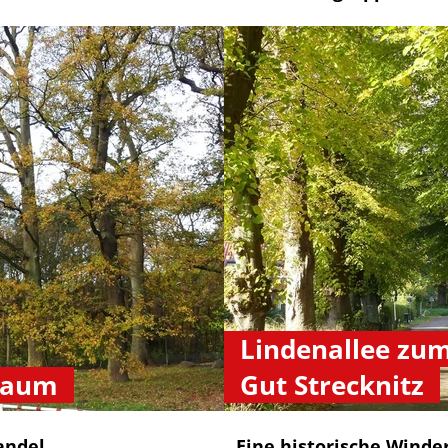
Lindenallee zu
saum
Gut Strecknitz
andel
Eine historische Winde