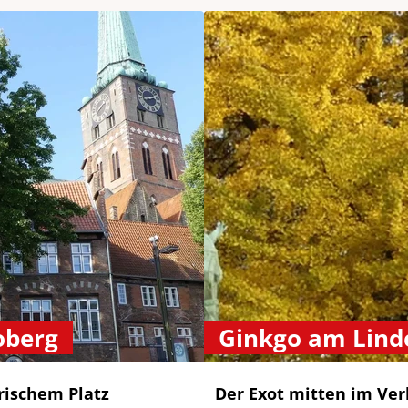
oberg
Ginkgo am Lind
rischem Platz
Der Exot mitten im Ver