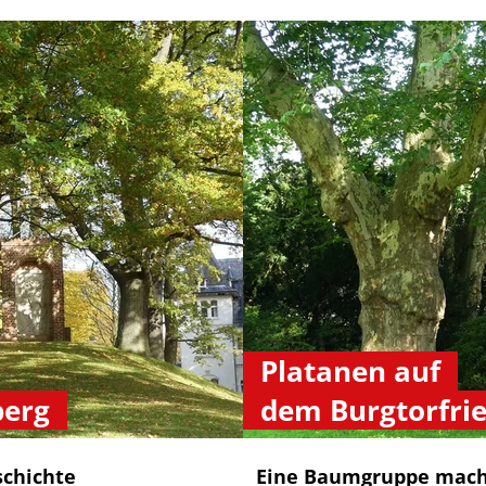
Platanen auf
berg
dem Burgtorfri
schichte
Eine Baumgruppe mach