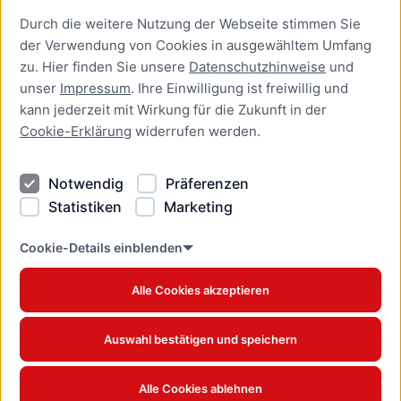
Durch die weitere Nutzung der Webseite stimmen Sie
Presse
der Verwendung von Cookies in ausgewähltem Umfang
Newsletter Lübeck:kompakt
zu. Hier finden Sie unsere
Datenschutzhinweise
und
unser
Impressum
. Ihre Einwilligung ist freiwillig und
Kontakt
kann jederzeit mit Wirkung für die Zukunft in der
Cookie-Erklärung
widerrufen werden.
Kontakt
Impressum
Notwendig
Präferenzen
Datenschutzhinweise
Statistiken
Marketing
Barrierefreiheit
Cookie Erklärung
Cookie-Details einblenden
Alle Cookies akzeptieren
Offizielles Stadtportal © 2026
www.luebeck.de
Auswahl bestätigen und speichern
Alle Cookies ablehnen