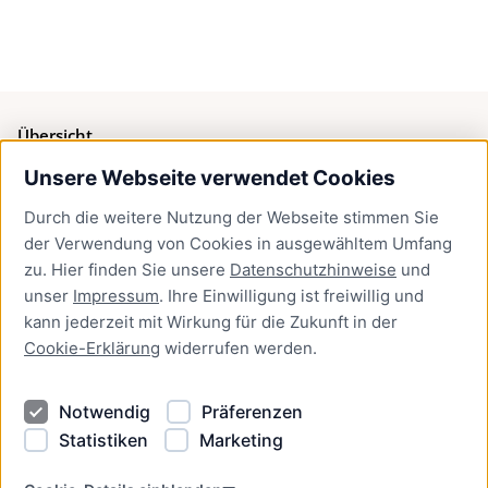
Übersicht
Unsere Webseite verwendet Cookies
Bürgerservice
Durch die weitere Nutzung der Webseite stimmen Sie
Presse
der Verwendung von Cookies in ausgewähltem Umfang
Newsletter Lübeck:kompakt
zu. Hier finden Sie unsere
Datenschutzhinweise
und
unser
Impressum
. Ihre Einwilligung ist freiwillig und
Kontakt
kann jederzeit mit Wirkung für die Zukunft in der
Cookie-Erklärung
widerrufen werden.
Kontakt
Impressum
Notwendig
Präferenzen
Datenschutzhinweise
Statistiken
Marketing
Barrierefreiheit
Cookie Erklärung