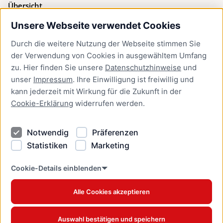
Übersicht
Unsere Webseite verwendet Cookies
Bürgerservice
Durch die weitere Nutzung der Webseite stimmen Sie
Presse
der Verwendung von Cookies in ausgewähltem Umfang
Newsletter Lübeck:kompakt
zu. Hier finden Sie unsere
Datenschutzhinweise
und
unser
Impressum
. Ihre Einwilligung ist freiwillig und
Kontakt
kann jederzeit mit Wirkung für die Zukunft in der
Cookie-Erklärung
widerrufen werden.
Kontakt
Impressum
Notwendig
Präferenzen
Datenschutzhinweise
Statistiken
Marketing
Barrierefreiheit
Cookie Erklärung
Cookie-Details einblenden
Alle Cookies akzeptieren
Offizielles Stadtportal © 2026
www.luebeck.de
Auswahl bestätigen und speichern