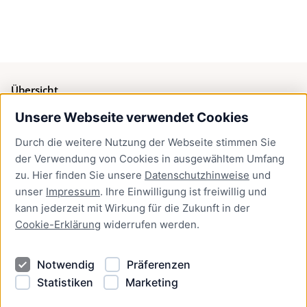
Übersicht
Unsere Webseite verwendet Cookies
Bürgerservice
Durch die weitere Nutzung der Webseite stimmen Sie
Presse
der Verwendung von Cookies in ausgewähltem Umfang
Newsletter Lübeck:kompakt
zu. Hier finden Sie unsere
Datenschutzhinweise
und
unser
Impressum
. Ihre Einwilligung ist freiwillig und
Kontakt
kann jederzeit mit Wirkung für die Zukunft in der
Cookie-Erklärung
widerrufen werden.
Kontakt
Impressum
Notwendig
Präferenzen
Datenschutzhinweise
Statistiken
Marketing
Barrierefreiheit