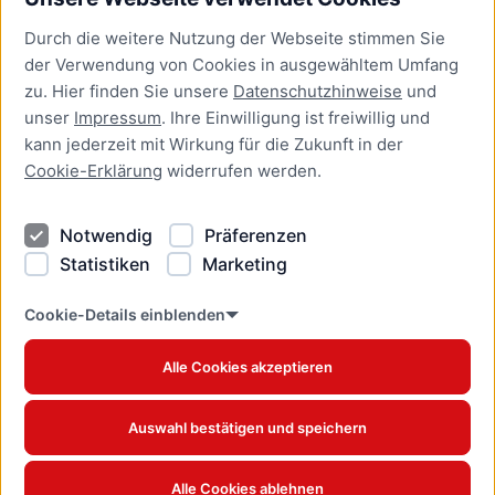
Bürgerservice
Durch die weitere Nutzung der Webseite stimmen Sie
Presse
der Verwendung von Cookies in ausgewähltem Umfang
Newsletter Lübeck:kompakt
zu. Hier finden Sie unsere
Datenschutzhinweise
und
unser
Impressum
. Ihre Einwilligung ist freiwillig und
Kontakt
kann jederzeit mit Wirkung für die Zukunft in der
Cookie-Erklärung
widerrufen werden.
Kontakt
Impressum
Notwendig
Präferenzen
Datenschutzhinweise
Statistiken
Marketing
Barrierefreiheit
Cookie Erklärung
Cookie-Details einblenden
Alle Cookies akzeptieren
Offizielles Stadtportal © 2026
www.luebeck.de
Auswahl bestätigen und speichern
Alle Cookies ablehnen