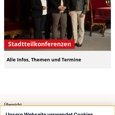
Stadtteilkonferenzen
Alle Infos, Themen und Termine
Übersicht
Unsere Webseite verwendet Cookies