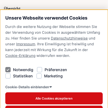
Übersicht
Unsere Webseite verwendet Cookies
Bürgerservice
Durch die weitere Nutzung der Webseite stimmen Sie
Presse
der Verwendung von Cookies in ausgewähltem Umfang
Newsletter Lübeck:kompakt
zu. Hier finden Sie unsere
Datenschutzhinweise
und
unser
Impressum
. Ihre Einwilligung ist freiwillig und
Kontakt
kann jederzeit mit Wirkung für die Zukunft in der
Cookie-Erklärung
widerrufen werden.
Kontakt
Impressum
Notwendig
Präferenzen
Datenschutzhinweise
Statistiken
Marketing
Barrierefreiheit
Cookie Erklärung
Cookie-Details einblenden
Alle Cookies akzeptieren
Offizielles Stadtportal © 2026
www.luebeck.de