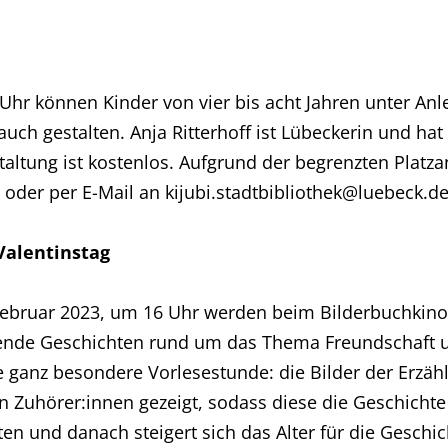
hr können Kinder von vier bis acht Jahren unter Anle
 gestalten. Anja Ritterhoff ist Lübeckerin und hat a
staltung ist kostenlos. Aufgrund der begrenzten Plat
oder per E-Mail an kijubi.stadtbibliothek@luebeck.d
alentinstag
Februar 2023, um 16 Uhr werden beim Bilderbuchkino
mende Geschichten rund um das Thema Freundschaft u
e ganz besondere Vorlesestunde: die Bilder der Erzä
en Zuhörer:innen gezeigt, sodass diese die Geschich
en und danach steigert sich das Alter für die Geschicht