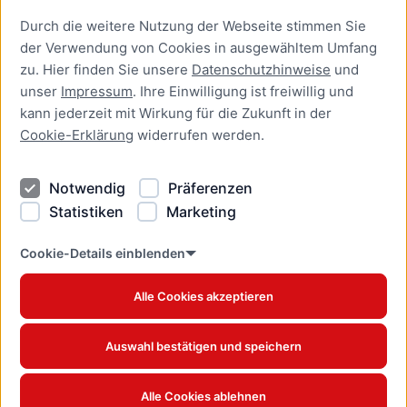
Durch die weitere Nutzung der Webseite stimmen Sie
Presse
der Verwendung von Cookies in ausgewähltem Umfang
Newsletter Lübeck:kompakt
zu. Hier finden Sie unsere
Datenschutzhinweise
und
unser
Impressum
. Ihre Einwilligung ist freiwillig und
Kontakt
kann jederzeit mit Wirkung für die Zukunft in der
Cookie-Erklärung
widerrufen werden.
Kontakt
Impressum
Notwendig
Präferenzen
Datenschutzhinweise
Statistiken
Marketing
Barrierefreiheit
Cookie Erklärung
Cookie-Details einblenden
Alle Cookies akzeptieren
Offizielles Stadtportal © 2026
www.luebeck.de
Auswahl bestätigen und speichern
Alle Cookies ablehnen