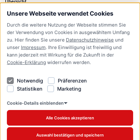
Übersicht
Unsere Webseite verwendet Cookies
Bürgerservice
Durch die weitere Nutzung der Webseite stimmen Sie
Presse
der Verwendung von Cookies in ausgewähltem Umfang
Newsletter Lübeck:kompakt
zu. Hier finden Sie unsere
Datenschutzhinweise
und
unser
Impressum
. Ihre Einwilligung ist freiwillig und
Kontakt
kann jederzeit mit Wirkung für die Zukunft in der
Cookie-Erklärung
widerrufen werden.
Kontakt
Impressum
Notwendig
Präferenzen
Datenschutzhinweise
Statistiken
Marketing
Barrierefreiheit
Cookie Erklärung
Cookie-Details einblenden
Alle Cookies akzeptieren
Offizielles Stadtportal © 2026
www.luebeck.de
Auswahl bestätigen und speichern