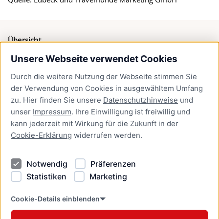
Übersicht
Unsere Webseite verwendet Cookies
Bürgerservice
Durch die weitere Nutzung der Webseite stimmen Sie
Presse
der Verwendung von Cookies in ausgewähltem Umfang
Newsletter Lübeck:kompakt
zu. Hier finden Sie unsere
Datenschutzhinweise
und
unser
Impressum
. Ihre Einwilligung ist freiwillig und
Kontakt
kann jederzeit mit Wirkung für die Zukunft in der
Cookie-Erklärung
widerrufen werden.
Kontakt
Impressum
Notwendig
Präferenzen
Datenschutzhinweise
Statistiken
Marketing
Barrierefreiheit
Cookie Erklärung
Cookie-Details einblenden