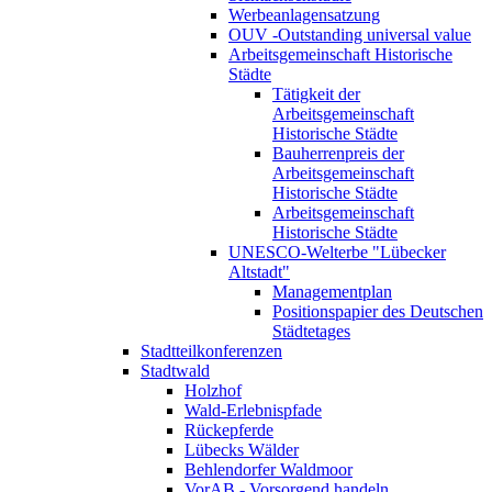
Werbeanlagensatzung
OUV -Outstanding universal value
Arbeitsgemeinschaft Historische
Städte
Tätigkeit der
Arbeitsgemeinschaft
Historische Städte
Bauherrenpreis der
Arbeitsgemeinschaft
Historische Städte
Arbeitsgemeinschaft
Historische Städte
UNESCO-Welterbe "Lübecker
Altstadt"
Managementplan
Positionspapier des Deutschen
Städtetages
Stadtteilkonferenzen
Stadtwald
Holzhof
Wald-Erlebnispfade
Rückepferde
Lübecks Wälder
Behlendorfer Waldmoor
VorAB - Vorsorgend handeln