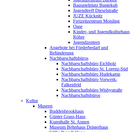
Bauspielplatz Buntekuh
Jugendtreff Dieselstraße
JUZE Kücknitz
Freizeitzentrum Moisling
Oase
Kinder- und Jugendkulturhaus
Röhre
Jugendzentren
Angebote bei Förderbedarf und
Behinderung
Nachbarschaftsbüros
Nachbarschaftsbüro Eichholz
Nachbarschaftsbüro St. Lorenz-Süd
Nachbarschaftsbüro Hudekamp
Nachbarschaftsbüro Vorwerk-
Falkenfeld
Nachbarschaftsbüro Wisbystraße
Nachbarschaftsbüros
Kultur
Museen
Buddenbrookhaus
Günter Grass-Haus
Kunsthalle St. Annen
Museum Behnhaus Drägerhaus