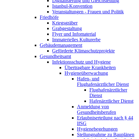
Digitalisierung und Gleichstellung
Istanbul-Konvention
Veranstaltungen - Frauen und Politik
Friedhöfe
Kriegsgräber
Grabgestaltung
Flyer und Infomaterial
Immaterielles Kulturerbe
Gebäudemanagement
Geförderte Klimaschutzprojekte
Gesundheitsamt
Infektionsschutz und Hygiene
Übertragbare Krankheiten
Hygieneüberwachung
Hafen- und
Flughafenärztlicher Dienst​
Flughafenärztlicher
Dienst​
Hafenärztlicher Dienst
Anmeldung von
Gesundheitsberufen
Erlaubniserteilung nach § 44
IfSG
Hygienebegehungen
Stellungnahme zu Bauplänen