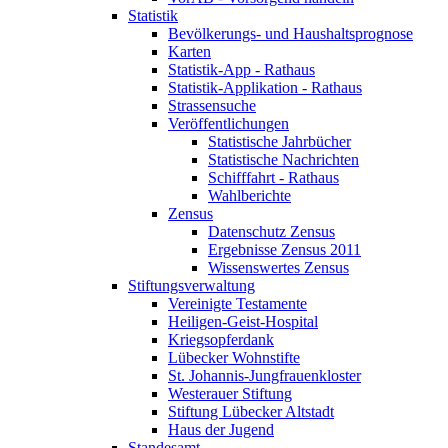
Statistik
Bevölkerungs- und Haushaltsprognose
Karten
Statistik-App - Rathaus
Statistik-Applikation - Rathaus
Strassensuche
Veröffentlichungen
Statistische Jahrbücher
Statistische Nachrichten
Schifffahrt - Rathaus
Wahlberichte
Zensus
Datenschutz Zensus
Ergebnisse Zensus 2011
Wissenswertes Zensus
Stiftungsverwaltung
Vereinigte Testamente
Heiligen-Geist-Hospital
Kriegsopferdank
Lübecker Wohnstifte
St. Johannis-Jungfrauenkloster
Westerauer Stiftung
Stiftung Lübecker Altstadt
Haus der Jugend
Standesamt