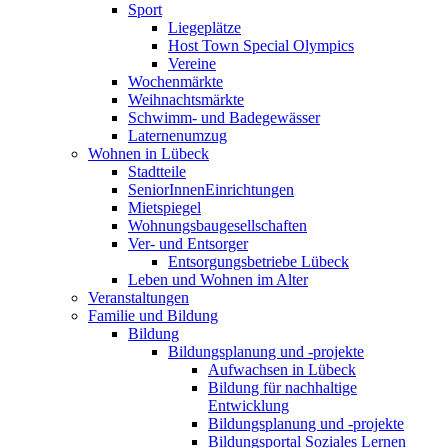
Sport
Liegeplätze
Host Town Special Olympics
Vereine
Wochenmärkte
Weihnachtsmärkte
Schwimm- und Badegewässer
Laternenumzug
Wohnen in Lübeck
Stadtteile
SeniorInnenEinrichtungen
Mietspiegel
Wohnungsbaugesellschaften
Ver- und Entsorger
Entsorgungsbetriebe Lübeck
Leben und Wohnen im Alter
Veranstaltungen
Familie und Bildung
Bildung
Bildungsplanung und -projekte
Aufwachsen in Lübeck
Bildung für nachhaltige
Entwicklung
Bildungsplanung und -projekte
Bildungsportal Soziales Lernen