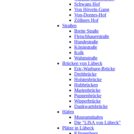
Schwans Hof
Von Höveln-Gang
Von-Dornes-Hof
Zöllners Hof
Straßen
Breite Straße
Fleischhauerstraße
Hundestraße
Königstraße
Kolk
Wahmstraße
Brücken von Lübeck
Eric-Warburg-Brücke
Drehbrücke
Holstenbrücke
Hubbrücken
Marienbrücke
Puppenbrücke
Wipperbrücke
Dankwartsbrücke
Häfen
Museumshafen
Die "LISA von Lübeck"
Plätze in Lübeck
Klingenberg