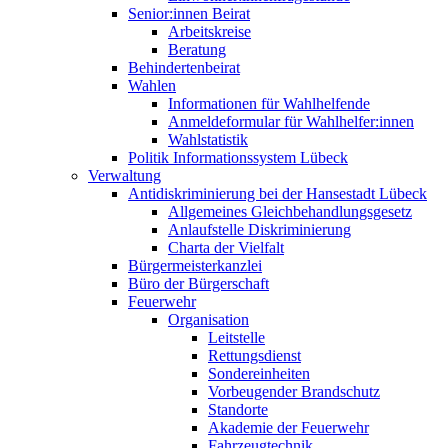
Senior:innen Beirat
Arbeitskreise
Beratung
Behindertenbeirat
Wahlen
Informationen für Wahlhelfende
Anmeldeformular für Wahlhelfer:innen
Wahlstatistik
Politik Informationssystem Lübeck
Verwaltung
Antidiskriminierung bei der Hansestadt Lübeck
Allgemeines Gleichbehandlungsgesetz
Anlaufstelle Diskriminierung
Charta der Vielfalt
Bürgermeisterkanzlei
Büro der Bürgerschaft
Feuerwehr
Organisation
Leitstelle
Rettungsdienst
Sondereinheiten
Vorbeugender Brandschutz
Standorte
Akademie der Feuerwehr
Fahrzeugtechnik