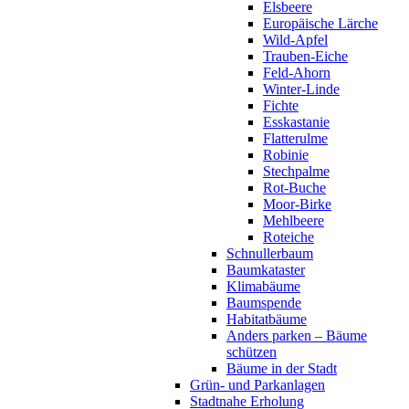
Elsbeere
Europäische Lärche
Wild-Apfel
Trauben-Eiche
Feld-Ahorn
Winter-Linde
Fichte
Esskastanie
Flatterulme
Robinie
Stechpalme
Rot-Buche
Moor-Birke
Mehlbeere
Roteiche
Schnullerbaum
Baumkataster
Klimabäume
Baumspende
Habitatbäume
Anders parken – Bäume
schützen
Bäume in der Stadt
Grün- und Parkanlagen
Stadtnahe Erholung