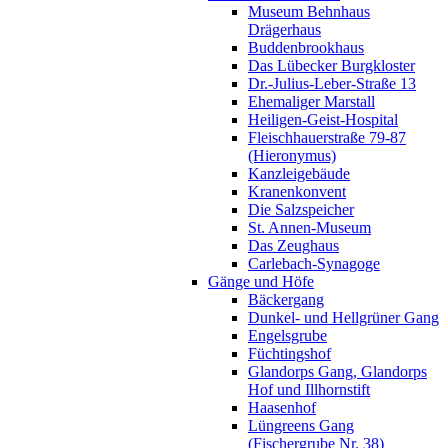
Museum Behnhaus
Drägerhaus
Buddenbrookhaus
Das Lübecker Burgkloster
Dr.-Julius-Leber-Straße 13
Ehemaliger Marstall
Heiligen-Geist-Hospital
Fleischhauerstraße 79-87
(Hieronymus)
Kanzleigebäude
Kranenkonvent
Die Salzspeicher
St. Annen-Museum
Das Zeughaus
Carlebach-Synagoge
Gänge und Höfe
Bäckergang
Dunkel- und Hellgrüner Gang
Engelsgrube
Füchtingshof
Glandorps Gang, Glandorps
Hof und Illhornstift
Haasenhof
Lüngreens Gang
(Fischergrube Nr. 38)