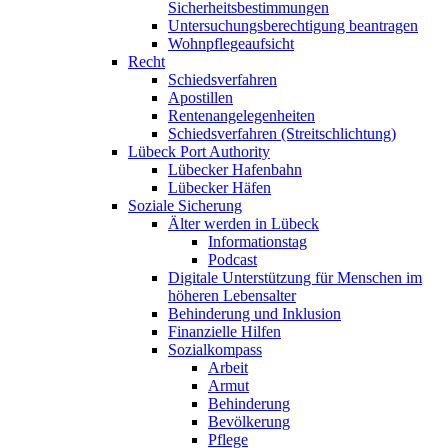
Sicherheitsbestimmungen
Untersuchungsberechtigung beantragen
Wohnpflegeaufsicht
Recht
Schiedsverfahren
Apostillen
Rentenangelegenheiten
Schiedsverfahren (Streitschlichtung)
Lübeck Port Authority
Lübecker Hafenbahn
Lübecker Häfen
Soziale Sicherung
Älter werden in Lübeck
Informationstag
Podcast
Digitale Unterstützung für Menschen im
höheren Lebensalter
Behinderung und Inklusion
Finanzielle Hilfen
Sozialkompass
Arbeit
Armut
Behinderung
Bevölkerung
Pflege