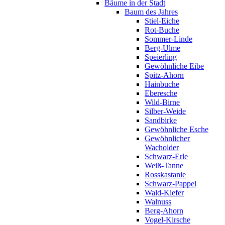
Bäume in der Stadt
Baum des Jahres
Stiel-Eiche
Rot-Buche
Sommer-Linde
Berg-Ulme
Speierling
Gewöhnliche Eibe
Spitz-Ahorn
Hainbuche
Eberesche
Wild-Birne
Silber-Weide
Sandbirke
Gewöhnliche Esche
Gewöhnlicher
Wacholder
Schwarz-Erle
Weiß-Tanne
Rosskastanie
Schwarz-Pappel
Wald-Kiefer
Walnuss
Berg-Ahorn
Vogel-Kirsche