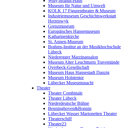
Willy-Brandt-Haus
Museum für Natur und Umwelt
KOLK 17 Figurentheater & Museum
Industriemuseum Geschichtswerkstatt
Herrenwyk
Grenzmuseum
Europäisches Hansemuseum
Katharinenkirche
St. Annen-Museum
Brahms-Institut an der Musikhochschule
Lübeck
Niederegger Marzipansalon
Museum Alter Leuchtturm Travemünde
Overbeck-Gesellschaft
Museum Haus Hansestadt Danzig
Museum Holstentor
Lübecker Museumsnacht
Theater
Theater Combinale
Theater Lübeck
Niederdeutsche Bühne
Benninghoven&Bonnin
Lübecker Wasser Marionetten Theater
Theaterschiff
Theater23