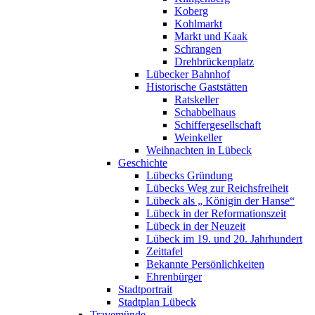
Koberg
Kohlmarkt
Markt und Kaak
Schrangen
Drehbrückenplatz
Lübecker Bahnhof
Historische Gaststätten
Ratskeller
Schabbelhaus
Schiffergesellschaft
Weinkeller
Weihnachten in Lübeck
Geschichte
Lübecks Gründung
Lübecks Weg zur Reichsfreiheit
Lübeck als „ Königin der Hanse“
Lübeck in der Reformationszeit
Lübeck in der Neuzeit
Lübeck im 19. und 20. Jahrhundert
Zeittafel
Bekannte Persönlichkeiten
Ehrenbürger
Stadtportrait
Stadtplan Lübeck
Travemünde