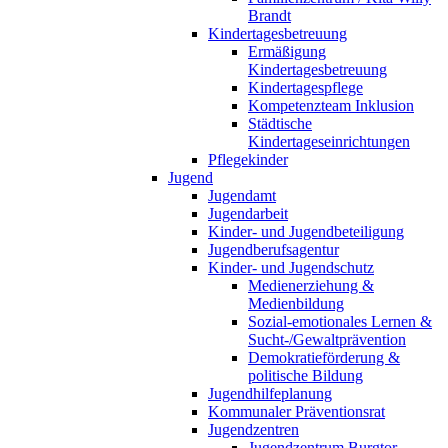
Brandt
Kindertagesbetreuung
Ermäßigung
Kindertagesbetreuung
Kindertagespflege
Kompetenzteam Inklusion
Städtische
Kindertageseinrichtungen
Pflegekinder
Jugend
Jugendamt
Jugendarbeit
Kinder- und Jugendbeteiligung
Jugendberufsagentur
Kinder- und Jugendschutz
Medienerziehung &
Medienbildung
Sozial-emotionales Lernen &
Sucht-/Gewaltprävention
Demokratieförderung &
politische Bildung
Jugendhilfeplanung
Kommunaler Präventionsrat
Jugendzentren
Jugendzentrum Burgtor