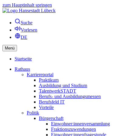
zum Hauptinhalt springen
Suche
Vorlesen
DE
Menü
Startseite
Rathaus
Karriereportal
Praktikum
Ausbildung und Studium
TalentwerkSTADT
Berufs- und Ausbildungsmessen
Berufsfeld IT
Vorteile
Politik
Bürgerschaft
Einwohner:innenversammlung
Fraktionszuwendungen
Einwohner:innenfragestunde