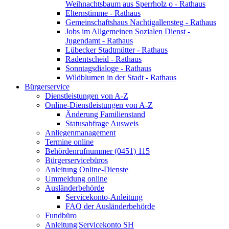
Weihnachtsbaum aus Sperrholz o - Rathaus
Elternstimme - Rathaus
Gemeinschaftshaus Nachtigallensteg - Rathaus
Jobs im Allgemeinen Sozialen Dienst -
Jugendamt - Rathaus
Lübecker Stadtmütter - Rathaus
Radentscheid - Rathaus
Sonntagsdialoge - Rathaus
Wildblumen in der Stadt - Rathaus
Bürgerservice
Dienstleistungen von A-Z
Online-Dienstleistungen von A-Z
Änderung Familienstand
Statusabfrage Ausweis
Anliegenmanagement
Termine online
Behördenrufnummer (0451) 115
Bürgerservicebüros
Anleitung Online-Dienste
Ummeldung online
Ausländerbehörde
Servicekonto-Anleitung
FAQ der Ausländerbehörde
Fundbüro
Anleitung|Servicekonto SH