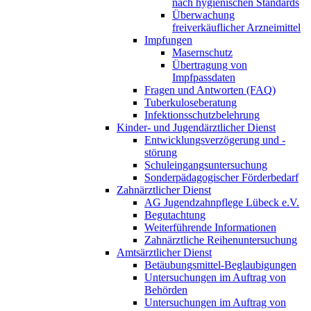
nach hygienischen Standards
Überwachung
freiverkäuflicher Arzneimittel
Impfungen
Masernschutz
Übertragung von
Impfpassdaten
Fragen und Antworten (FAQ)
Tuberkuloseberatung
Infektionsschutzbelehrung
Kinder- und Jugendärztlicher Dienst
Entwicklungsverzögerung und -
störung
Schuleingangsuntersuchung
Sonderpädagogischer Förderbedarf
Zahnärztlicher Dienst
AG Jugendzahnpflege Lübeck e.V.
Begutachtung
Weiterführende Informationen
Zahnärztliche Reihenuntersuchung
Amtsärztlicher Dienst
Betäubungsmittel-Beglaubigungen
Untersuchungen im Auftrag von
Behörden
Untersuchungen im Auftrag von