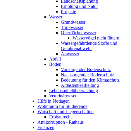
Landschaftsplanung
Erholung und Natur
Projekte
Wasser
Grundwasser
Trinkwasser
Oberflächenwasser
Wasservögel nicht füttern
Wassergefährdende Stoffe und
Gefahrenabwehr
Abwasser
Abfall
Boden
Vorsorgender Bodenschutz
Nachsorgender Bodenschutz
Bedeutung für den Klimaschutz
Altlastenbearbeitung
Lebensmittelüberwachung
Veterinärwesen
Hilfe in Notlagen
Wohnraum für Studierende
Wirtschaft und Liegenschaften
Erbbaurecht
Antikorruption - Rathaus
Finanzen