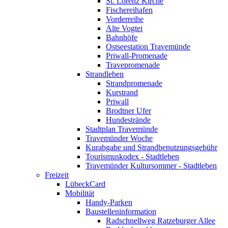
St. Lorenz Kirche
Fischereihafen
Vorderreihe
Alte Vogtei
Bahnhöfe
Ostseestation Travemünde
Priwall-Promenade
Travepromenade
Strandleben
Strandpromenade
Kurstrand
Priwall
Brodtner Ufer
Hundestrände
Stadtplan Travemünde
Travemünder Woche
Kurabgabe und Strandbenutzungsgebühr
Tourismuskodex - Stadtleben
Travemünder Kultursommer - Stadtleben
Freizeit
LübeckCard
Mobilität
Handy-Parken
Baustelleninformation
Radschnellweg Ratzeburger Allee