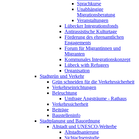
Sprachkurse
Unabhängige
Migrationsberatung
Veranstaltungen
Lübecker Integrationsfonds
Antirassistische Kulturtage
Förderung des ehrenamtlichen
Engagements
Forum für Migrantinnen und
Migranten
Kommunales Integrationskonzept
Lübeck with Refugees
Organisation
Stadtgrün und Verkehr
Grün schneiden für die Verkehrssicherheit
Verkehrseinrichtungen
Beleuchtung
Umfrage Angsträume - Rathaus
Verkehrssicherheit
Beiträge
Baustelleninfo
Stadtplanung und Bauordnung
Altstadt und UNESCO-Welterbe
Altstadtsanierung
Sichtachsenstudie