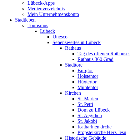
Lübeck-Apps
Medienverzeichnis
Mein Unternehmenskonto
Stadtleben
Tourismus
Lübeck
Unesco
Sehenswertes in Lübeck
Rathaus
Tag des offenen Rathauses
Rathaus 360 Grad
Stadttore
Burgtor
Holstentor
Hüxtertor
Mühlentor
Kirchen
St. Marien
St. Petri
Dom zu Lübeck
St. Aegidien
St. Jakobi
Katharinenkirche
Propsteikirche Herz Jesu
Historische Gebäude