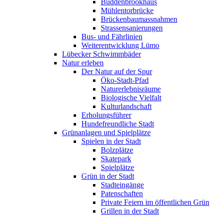
Buddenbrookhaus
Mühlentorbrücke
Brückenbaumassnahmen
Strassensanierungen
Bus- und Fährlinien
Weiterentwicklung Lümo
Lübecker Schwimmbäder
Natur erleben
Der Natur auf der Spur
Öko-Stadt-Pfad
Naturerlebnisräume
Biologische Vielfalt
Kulturlandschaft
Erholungsführer
Hundefreundliche Stadt
Grünanlagen und Spielplätze
Spielen in der Stadt
Bolzplätze
Skatepark
Spielplätze
Grün in der Stadt
Stadteingänge
Patenschaften
Private Feiern im öffentlichen Grün
Grillen in der Stadt