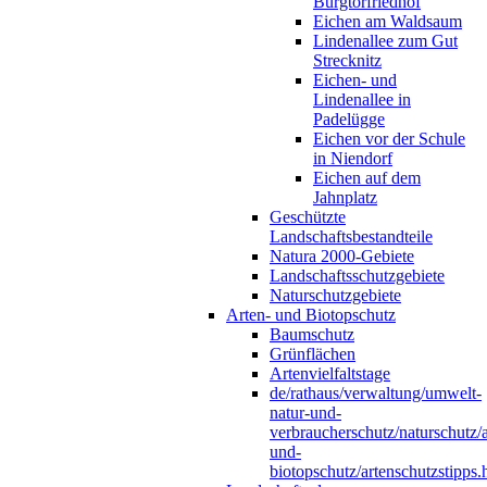
Burgtorfriedhof
Eichen am Waldsaum
Lindenallee zum Gut
Strecknitz
Eichen- und
Lindenallee in
Padelügge
Eichen vor der Schule
in Niendorf
Eichen auf dem
Jahnplatz
Geschützte
Landschaftsbestandteile
Natura 2000-Gebiete
Landschaftsschutzgebiete
Naturschutzgebiete
Arten- und Biotopschutz
Baumschutz
Grünflächen
Artenvielfaltstage
de/rathaus/verwaltung/umwelt-
natur-und-
verbraucherschutz/naturschutz/a
und-
biotopschutz/artenschutzstipps.