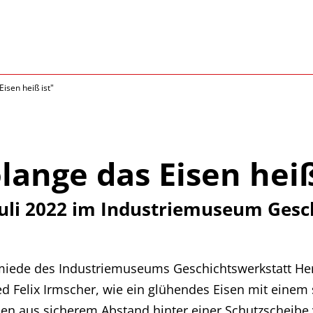
isen heiß ist"
ange das Eisen heiß
uli 2022 im Industriemuseum Gesc
chmiede des Industriemuseums Geschichtswerkstatt Her
ied Felix Irmscher, wie ein glühendes Eisen mit ei
en aus sicherem Abstand hinter einer Schutzscheibe 