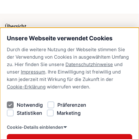
Übersicht
Unsere Webseite verwendet Cookies
Bürgerservice
Durch die weitere Nutzung der Webseite stimmen Sie
Presse
der Verwendung von Cookies in ausgewähltem Umfang
Newsletter Lübeck:kompakt
zu. Hier finden Sie unsere
Datenschutzhinweise
und
unser
Impressum
. Ihre Einwilligung ist freiwillig und
Kontakt
kann jederzeit mit Wirkung für die Zukunft in der
Cookie-Erklärung
widerrufen werden.
Kontakt
Impressum
Notwendig
Präferenzen
Datenschutzhinweise
Statistiken
Marketing
Barrierefreiheit
Cookie Erklärung
Cookie-Details einblenden