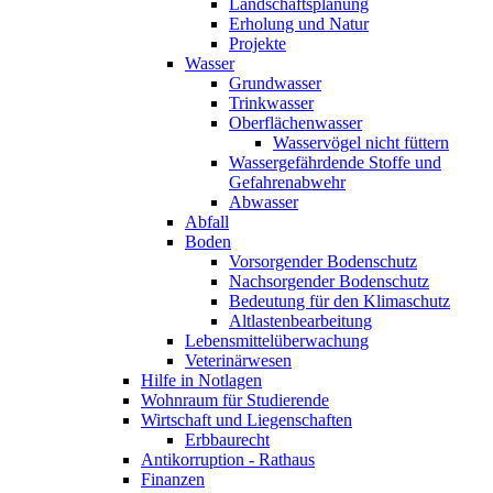
Landschaftsplanung
Erholung und Natur
Projekte
Wasser
Grundwasser
Trinkwasser
Oberflächenwasser
Wasservögel nicht füttern
Wassergefährdende Stoffe und
Gefahrenabwehr
Abwasser
Abfall
Boden
Vorsorgender Bodenschutz
Nachsorgender Bodenschutz
Bedeutung für den Klimaschutz
Altlastenbearbeitung
Lebensmittelüberwachung
Veterinärwesen
Hilfe in Notlagen
Wohnraum für Studierende
Wirtschaft und Liegenschaften
Erbbaurecht
Antikorruption - Rathaus
Finanzen