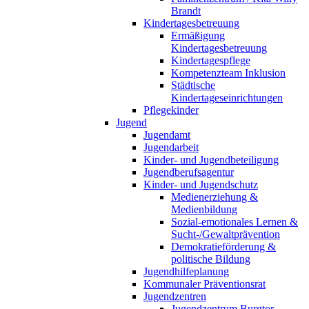
Brandt
Kindertagesbetreuung
Ermäßigung
Kindertagesbetreuung
Kindertagespflege
Kompetenzteam Inklusion
Städtische
Kindertageseinrichtungen
Pflegekinder
Jugend
Jugendamt
Jugendarbeit
Kinder- und Jugendbeteiligung
Jugendberufsagentur
Kinder- und Jugendschutz
Medienerziehung &
Medienbildung
Sozial-emotionales Lernen &
Sucht-/Gewaltprävention
Demokratieförderung &
politische Bildung
Jugendhilfeplanung
Kommunaler Präventionsrat
Jugendzentren
Jugendzentrum Burgtor