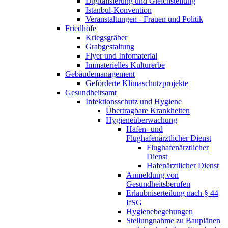
Digitalisierung und Gleichstellung
Istanbul-Konvention
Veranstaltungen - Frauen und Politik
Friedhöfe
Kriegsgräber
Grabgestaltung
Flyer und Infomaterial
Immaterielles Kulturerbe
Gebäudemanagement
Geförderte Klimaschutzprojekte
Gesundheitsamt
Infektionsschutz und Hygiene
Übertragbare Krankheiten
Hygieneüberwachung
Hafen- und
Flughafenärztlicher Dienst​
Flughafenärztlicher
Dienst​
Hafenärztlicher Dienst
Anmeldung von
Gesundheitsberufen
Erlaubniserteilung nach § 44
IfSG
Hygienebegehungen
Stellungnahme zu Bauplänen