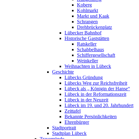
Koberg
Kohlmarkt
Markt und Kaak
Schrangen
Drehbrückenplatz
Lübecker Bahnhof
Historische Gaststätten
Ratskeller
Schabbelhaus
Schiffergesellschaft
Weinkeller
Weihnachten in Lübeck
Geschichte
Lübecks Gründung
Lübecks Weg zur Reichsfreiheit
Lübeck als „ Königin der Hanse“
Lübeck in der Reformationszeit
Lübeck in der Neuzeit
Lübeck im 19. und 20. Jahrhundert
Zeittafel
Bekannte Persönlichkeiten
Ehrenbürger
Stadtportrait
Stadtplan Lübeck
Travemünde