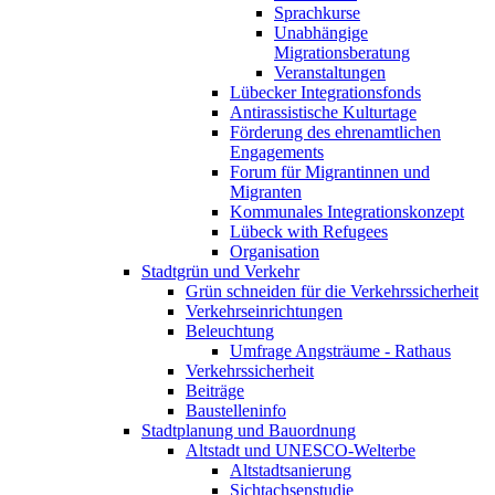
Sprachkurse
Unabhängige
Migrationsberatung
Veranstaltungen
Lübecker Integrationsfonds
Antirassistische Kulturtage
Förderung des ehrenamtlichen
Engagements
Forum für Migrantinnen und
Migranten
Kommunales Integrationskonzept
Lübeck with Refugees
Organisation
Stadtgrün und Verkehr
Grün schneiden für die Verkehrssicherheit
Verkehrseinrichtungen
Beleuchtung
Umfrage Angsträume - Rathaus
Verkehrssicherheit
Beiträge
Baustelleninfo
Stadtplanung und Bauordnung
Altstadt und UNESCO-Welterbe
Altstadtsanierung
Sichtachsenstudie