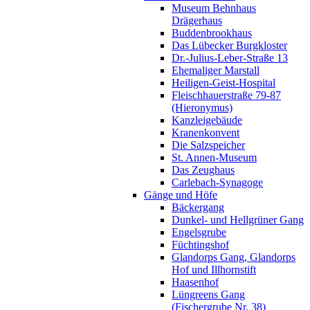
Museum Behnhaus
Drägerhaus
Buddenbrookhaus
Das Lübecker Burgkloster
Dr.-Julius-Leber-Straße 13
Ehemaliger Marstall
Heiligen-Geist-Hospital
Fleischhauerstraße 79-87
(Hieronymus)
Kanzleigebäude
Kranenkonvent
Die Salzspeicher
St. Annen-Museum
Das Zeughaus
Carlebach-Synagoge
Gänge und Höfe
Bäckergang
Dunkel- und Hellgrüner Gang
Engelsgrube
Füchtingshof
Glandorps Gang, Glandorps
Hof und Illhornstift
Haasenhof
Lüngreens Gang
(Fischergrube Nr. 38)