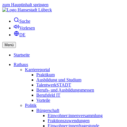
zum Hauptinhalt springen
Suche
Vorlesen
DE
Menü
Startseite
Rathaus
Karriereportal
Praktikum
Ausbildung und Studium
TalentwerkSTADT
Berufs- und Ausbildungsmessen
Berufsfeld IT
Vorteile
Politik
Bürgerschaft
Einwohner:innenversammlung
Fraktionszuwendungen
Einwohner:innenfragestunde