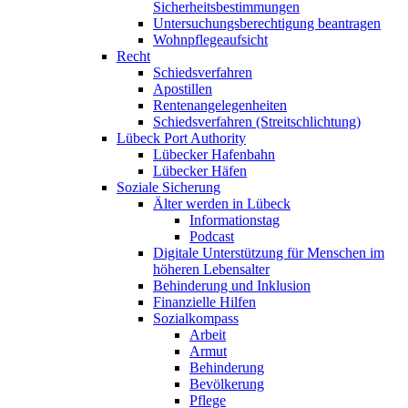
Sicherheitsbestimmungen
Untersuchungsberechtigung beantragen
Wohnpflegeaufsicht
Recht
Schiedsverfahren
Apostillen
Rentenangelegenheiten
Schiedsverfahren (Streitschlichtung)
Lübeck Port Authority
Lübecker Hafenbahn
Lübecker Häfen
Soziale Sicherung
Älter werden in Lübeck
Informationstag
Podcast
Digitale Unterstützung für Menschen im
höheren Lebensalter
Behinderung und Inklusion
Finanzielle Hilfen
Sozialkompass
Arbeit
Armut
Behinderung
Bevölkerung
Pflege