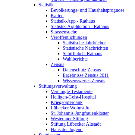
Statistik
Bevölkerungs- und Haushaltsprognose
Karten
Statistik-App - Rathaus
Statistik-Applikation - Rathaus
Strassensuche
Veröffentlichungen
Statistische Jahrbücher
Statistische Nachrichten
Schifffahrt - Rathaus
Wahlberichte
Zensus
Datenschutz Zensus
Ergebnisse Zensus 2011
Wissenswertes Zensus
Stiftungsverwaltung
Vereinigte Testamente
Heiligen-Geist-Hospital
Kriegsopferdank
Lübecker Wohnstifte
St. Johannis-Jungfrauenkloster
Westerauer Stiftung
Stiftung Lübecker Altstadt
Haus der Jugend
Standesamt