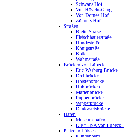
Schwans Hof
Von Höveln-Gang
Von-Dornes-Hof
Zöllners Hof
Straßen
Breite Straße
Fleischhauerstraße
Hundestraße
Königstraße
Kolk
Wahmstraße
Brücken von Lübeck
Eric-Warburg-Brücke
Drehbrücke
Holstenbrücke
Hubbrücken
Marienbrücke
Puppenbrücke
Wipperbrücke
Dankwartsbrücke
Häfen
Museumshafen
Die "LISA von Lübeck"
Plätze in Lübeck
Klingenberg