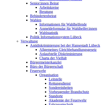
Senior:innen Beirat
Arbeitskreise
Beratung
Behindertenbeirat
Wahlen
Informationen für Wahlhelfende
Anmeldeformular für Wahlhelfer:innen
Wahlstatistik
Politik Informationssystem Lübeck
Verwaltung
Antidiskriminierung bei der Hansestadt Lübeck
Allgemeines Gleichbehandlungsgesetz
Anlaufstelle Diskriminierung
Charta der Vielfalt
Bürgermeisterkanzlei
Büro der Bürgerschaft
Feuerwehr
Organisation
Leitstelle
Rettungsdienst
Sondereinheiten
Vorbeugender Brandschutz
Standorte
Akademie der Feuerwehr
Fahrzeugtechnik