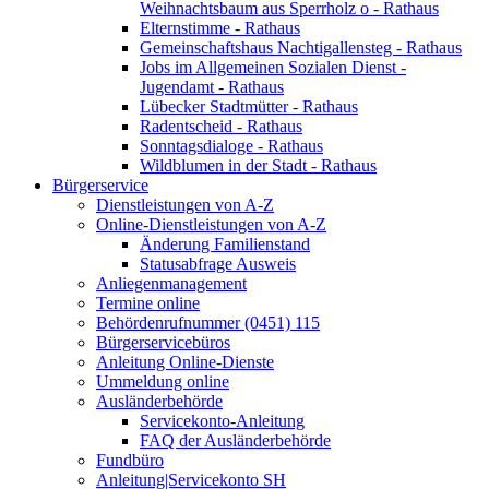
Weihnachtsbaum aus Sperrholz o - Rathaus
Elternstimme - Rathaus
Gemeinschaftshaus Nachtigallensteg - Rathaus
Jobs im Allgemeinen Sozialen Dienst -
Jugendamt - Rathaus
Lübecker Stadtmütter - Rathaus
Radentscheid - Rathaus
Sonntagsdialoge - Rathaus
Wildblumen in der Stadt - Rathaus
Bürgerservice
Dienstleistungen von A-Z
Online-Dienstleistungen von A-Z
Änderung Familienstand
Statusabfrage Ausweis
Anliegenmanagement
Termine online
Behördenrufnummer (0451) 115
Bürgerservicebüros
Anleitung Online-Dienste
Ummeldung online
Ausländerbehörde
Servicekonto-Anleitung
FAQ der Ausländerbehörde
Fundbüro
Anleitung|Servicekonto SH