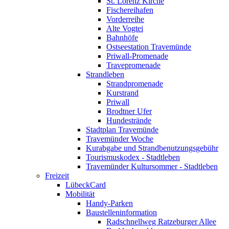
St. Lorenz Kirche
Fischereihafen
Vorderreihe
Alte Vogtei
Bahnhöfe
Ostseestation Travemünde
Priwall-Promenade
Travepromenade
Strandleben
Strandpromenade
Kurstrand
Priwall
Brodtner Ufer
Hundestrände
Stadtplan Travemünde
Travemünder Woche
Kurabgabe und Strandbenutzungsgebühr
Tourismuskodex - Stadtleben
Travemünder Kultursommer - Stadtleben
Freizeit
LübeckCard
Mobilität
Handy-Parken
Baustelleninformation
Radschnellweg Ratzeburger Allee