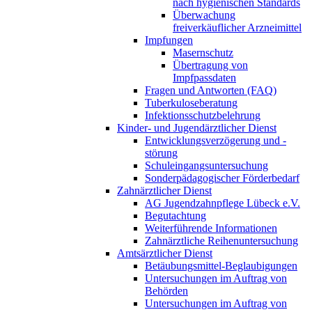
nach hygienischen Standards
Überwachung
freiverkäuflicher Arzneimittel
Impfungen
Masernschutz
Übertragung von
Impfpassdaten
Fragen und Antworten (FAQ)
Tuberkuloseberatung
Infektionsschutzbelehrung
Kinder- und Jugendärztlicher Dienst
Entwicklungsverzögerung und -
störung
Schuleingangsuntersuchung
Sonderpädagogischer Förderbedarf
Zahnärztlicher Dienst
AG Jugendzahnpflege Lübeck e.V.
Begutachtung
Weiterführende Informationen
Zahnärztliche Reihenuntersuchung
Amtsärztlicher Dienst
Betäubungsmittel-Beglaubigungen
Untersuchungen im Auftrag von
Behörden
Untersuchungen im Auftrag von