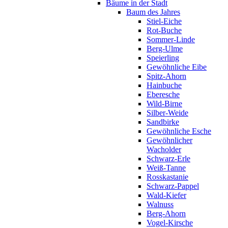
Bäume in der Stadt
Baum des Jahres
Stiel-Eiche
Rot-Buche
Sommer-Linde
Berg-Ulme
Speierling
Gewöhnliche Eibe
Spitz-Ahorn
Hainbuche
Eberesche
Wild-Birne
Silber-Weide
Sandbirke
Gewöhnliche Esche
Gewöhnlicher
Wacholder
Schwarz-Erle
Weiß-Tanne
Rosskastanie
Schwarz-Pappel
Wald-Kiefer
Walnuss
Berg-Ahorn
Vogel-Kirsche