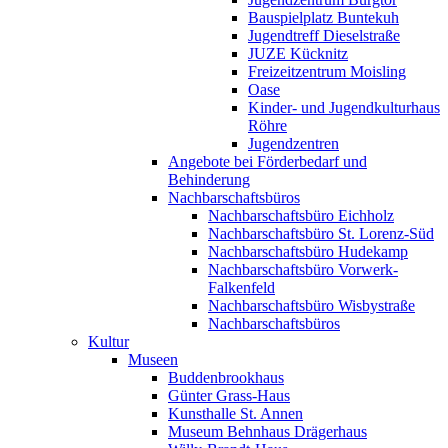
Bauspielplatz Buntekuh
Jugendtreff Dieselstraße
JUZE Kücknitz
Freizeitzentrum Moisling
Oase
Kinder- und Jugendkulturhaus
Röhre
Jugendzentren
Angebote bei Förderbedarf und
Behinderung
Nachbarschaftsbüros
Nachbarschaftsbüro Eichholz
Nachbarschaftsbüro St. Lorenz-Süd
Nachbarschaftsbüro Hudekamp
Nachbarschaftsbüro Vorwerk-
Falkenfeld
Nachbarschaftsbüro Wisbystraße
Nachbarschaftsbüros
Kultur
Museen
Buddenbrookhaus
Günter Grass-Haus
Kunsthalle St. Annen
Museum Behnhaus Drägerhaus