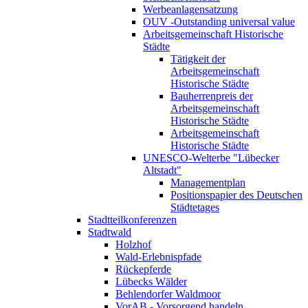
Werbeanlagensatzung
OUV -Outstanding universal value
Arbeitsgemeinschaft Historische
Städte
Tätigkeit der
Arbeitsgemeinschaft
Historische Städte
Bauherrenpreis der
Arbeitsgemeinschaft
Historische Städte
Arbeitsgemeinschaft
Historische Städte
UNESCO-Welterbe "Lübecker
Altstadt"
Managementplan
Positionspapier des Deutschen
Städtetages
Stadtteilkonferenzen
Stadtwald
Holzhof
Wald-Erlebnispfade
Rückepferde
Lübecks Wälder
Behlendorfer Waldmoor
VorAB - Vorsorgend handeln