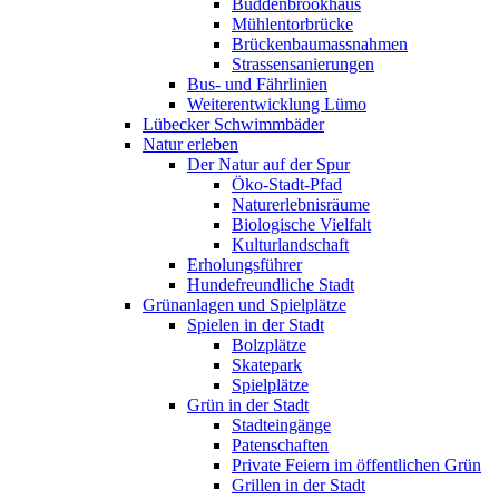
Buddenbrookhaus
Mühlentorbrücke
Brückenbaumassnahmen
Strassensanierungen
Bus- und Fährlinien
Weiterentwicklung Lümo
Lübecker Schwimmbäder
Natur erleben
Der Natur auf der Spur
Öko-Stadt-Pfad
Naturerlebnisräume
Biologische Vielfalt
Kulturlandschaft
Erholungsführer
Hundefreundliche Stadt
Grünanlagen und Spielplätze
Spielen in der Stadt
Bolzplätze
Skatepark
Spielplätze
Grün in der Stadt
Stadteingänge
Patenschaften
Private Feiern im öffentlichen Grün
Grillen in der Stadt