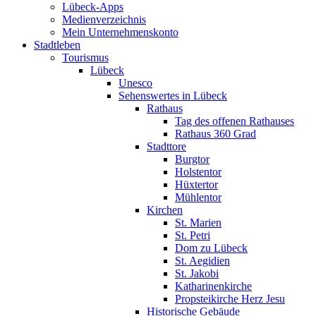
Lübeck-Apps
Medienverzeichnis
Mein Unternehmenskonto
Stadtleben
Tourismus
Lübeck
Unesco
Sehenswertes in Lübeck
Rathaus
Tag des offenen Rathauses
Rathaus 360 Grad
Stadttore
Burgtor
Holstentor
Hüxtertor
Mühlentor
Kirchen
St. Marien
St. Petri
Dom zu Lübeck
St. Aegidien
St. Jakobi
Katharinenkirche
Propsteikirche Herz Jesu
Historische Gebäude