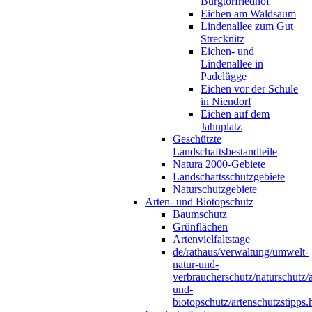
Burgtorfriedhof
Eichen am Waldsaum
Lindenallee zum Gut
Strecknitz
Eichen- und
Lindenallee in
Padelügge
Eichen vor der Schule
in Niendorf
Eichen auf dem
Jahnplatz
Geschützte
Landschaftsbestandteile
Natura 2000-Gebiete
Landschaftsschutzgebiete
Naturschutzgebiete
Arten- und Biotopschutz
Baumschutz
Grünflächen
Artenvielfaltstage
de/rathaus/verwaltung/umwelt-
natur-und-
verbraucherschutz/naturschutz/a
und-
biotopschutz/artenschutzstipps.