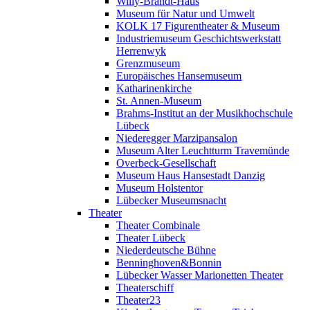
Willy-Brandt-Haus
Museum für Natur und Umwelt
KOLK 17 Figurentheater & Museum
Industriemuseum Geschichtswerkstatt
Herrenwyk
Grenzmuseum
Europäisches Hansemuseum
Katharinenkirche
St. Annen-Museum
Brahms-Institut an der Musikhochschule
Lübeck
Niederegger Marzipansalon
Museum Alter Leuchtturm Travemünde
Overbeck-Gesellschaft
Museum Haus Hansestadt Danzig
Museum Holstentor
Lübecker Museumsnacht
Theater
Theater Combinale
Theater Lübeck
Niederdeutsche Bühne
Benninghoven&Bonnin
Lübecker Wasser Marionetten Theater
Theaterschiff
Theater23