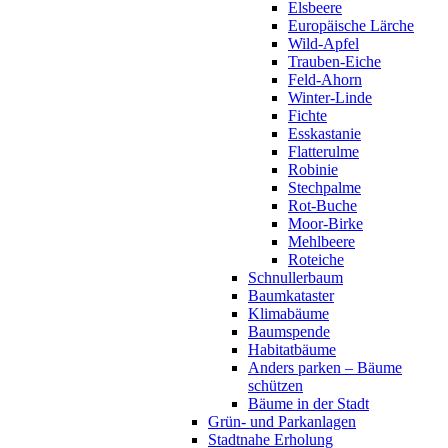
Elsbeere
Europäische Lärche
Wild-Apfel
Trauben-Eiche
Feld-Ahorn
Winter-Linde
Fichte
Esskastanie
Flatterulme
Robinie
Stechpalme
Rot-Buche
Moor-Birke
Mehlbeere
Roteiche
Schnullerbaum
Baumkataster
Klimabäume
Baumspende
Habitatbäume
Anders parken – Bäume
schützen
Bäume in der Stadt
Grün- und Parkanlagen
Stadtnahe Erholung