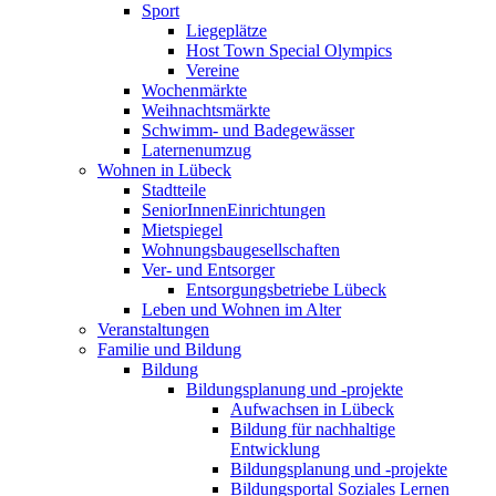
Sport
Liegeplätze
Host Town Special Olympics
Vereine
Wochenmärkte
Weihnachtsmärkte
Schwimm- und Badegewässer
Laternenumzug
Wohnen in Lübeck
Stadtteile
SeniorInnenEinrichtungen
Mietspiegel
Wohnungsbaugesellschaften
Ver- und Entsorger
Entsorgungsbetriebe Lübeck
Leben und Wohnen im Alter
Veranstaltungen
Familie und Bildung
Bildung
Bildungsplanung und -projekte
Aufwachsen in Lübeck
Bildung für nachhaltige
Entwicklung
Bildungsplanung und -projekte
Bildungsportal Soziales Lernen