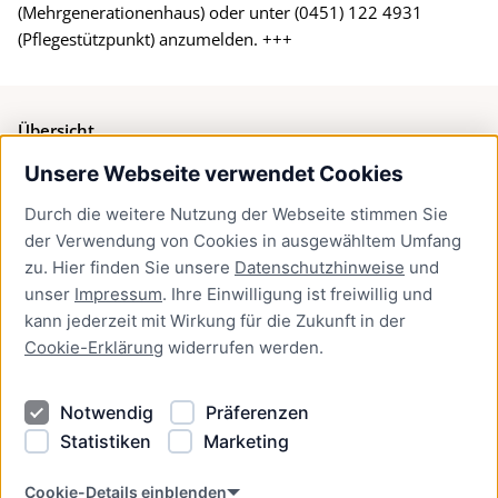
(Mehrgenerationenhaus) oder unter (0451) 122 4931
(Pflegestützpunkt) anzumelden. +++
Übersicht
Unsere Webseite verwendet Cookies
Bürgerservice
Durch die weitere Nutzung der Webseite stimmen Sie
Presse
der Verwendung von Cookies in ausgewähltem Umfang
Newsletter Lübeck:kompakt
zu. Hier finden Sie unsere
Datenschutzhinweise
und
unser
Impressum
. Ihre Einwilligung ist freiwillig und
Kontakt
kann jederzeit mit Wirkung für die Zukunft in der
Cookie-Erklärung
widerrufen werden.
Kontakt
Impressum
Notwendig
Präferenzen
Datenschutzhinweise
Statistiken
Marketing
Barrierefreiheit
Cookie Erklärung
Cookie-Details einblenden