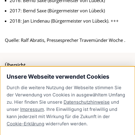
2016: Bernd Saxe (Bürgermeister von Lübeck)
2017: Bernd Saxe (Bürgermeister von Lübeck)
2018: Jan Lindenau (Bürgermeister von Lübeck). +++
Quelle: Ralf Abratis, Pressesprecher Travemünder Woche .
Übersicht
Unsere Webseite verwendet Cookies
Bürgerservice
Durch die weitere Nutzung der Webseite stimmen Sie
Presse
der Verwendung von Cookies in ausgewähltem Umfang
Newsletter Lübeck:kompakt
zu. Hier finden Sie unsere
Datenschutzhinweise
und
unser
Impressum
. Ihre Einwilligung ist freiwillig und
Kontakt
kann jederzeit mit Wirkung für die Zukunft in der
Cookie-Erklärung
widerrufen werden.
Kontakt
Impressum