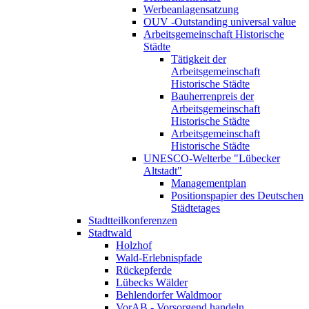
Werbeanlagensatzung
OUV -Outstanding universal value
Arbeitsgemeinschaft Historische
Städte
Tätigkeit der
Arbeitsgemeinschaft
Historische Städte
Bauherrenpreis der
Arbeitsgemeinschaft
Historische Städte
Arbeitsgemeinschaft
Historische Städte
UNESCO-Welterbe "Lübecker
Altstadt"
Managementplan
Positionspapier des Deutschen
Städtetages
Stadtteilkonferenzen
Stadtwald
Holzhof
Wald-Erlebnispfade
Rückepferde
Lübecks Wälder
Behlendorfer Waldmoor
VorAB - Vorsorgend handeln