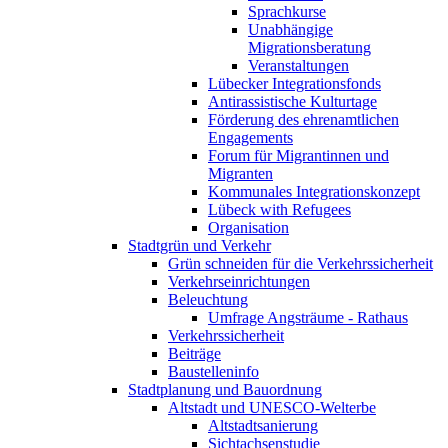
Sprachkurse
Unabhängige
Migrationsberatung
Veranstaltungen
Lübecker Integrationsfonds
Antirassistische Kulturtage
Förderung des ehrenamtlichen
Engagements
Forum für Migrantinnen und
Migranten
Kommunales Integrationskonzept
Lübeck with Refugees
Organisation
Stadtgrün und Verkehr
Grün schneiden für die Verkehrssicherheit
Verkehrseinrichtungen
Beleuchtung
Umfrage Angsträume - Rathaus
Verkehrssicherheit
Beiträge
Baustelleninfo
Stadtplanung und Bauordnung
Altstadt und UNESCO-Welterbe
Altstadtsanierung
Sichtachsenstudie