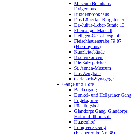
Museum Behnhaus
Drägerhaus
Buddenbrookhaus
Das Lübecker Burgkloster
Dr.-Julius-Leber-Straße 13
Ehemaliger Marstall
Heiligen-Geist-Hospital
Fleischhauerstraße 79-87
(Hieronymus)
Kanzleigebäude
Kranenkonvent
Die Salzspeicher
St. Annen-Museum
Das Zeughaus
Carlebach-Synagoge
Gänge und Höfe
Bäckergang
Dunkel- und Hellgrüner Gang
Engelsgrube
Füchtingshof
Glandorps Gang, Glandorps
Hof und Illhornstift
Haasenhof
Lüngreens Gang
(Fischergrube Nr. 38)