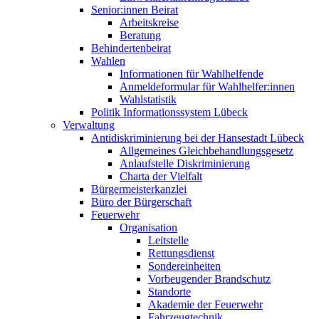
Senior:innen Beirat
Arbeitskreise
Beratung
Behindertenbeirat
Wahlen
Informationen für Wahlhelfende
Anmeldeformular für Wahlhelfer:innen
Wahlstatistik
Politik Informationssystem Lübeck
Verwaltung
Antidiskriminierung bei der Hansestadt Lübeck
Allgemeines Gleichbehandlungsgesetz
Anlaufstelle Diskriminierung
Charta der Vielfalt
Bürgermeisterkanzlei
Büro der Bürgerschaft
Feuerwehr
Organisation
Leitstelle
Rettungsdienst
Sondereinheiten
Vorbeugender Brandschutz
Standorte
Akademie der Feuerwehr
Fahrzeugtechnik