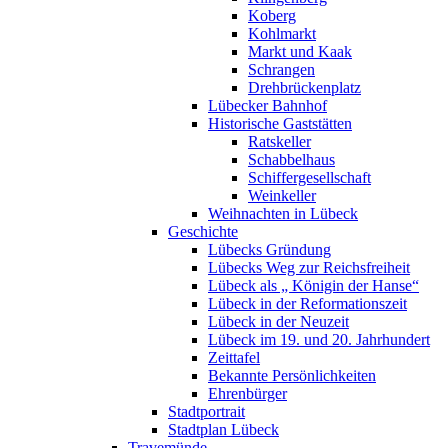
Koberg
Kohlmarkt
Markt und Kaak
Schrangen
Drehbrückenplatz
Lübecker Bahnhof
Historische Gaststätten
Ratskeller
Schabbelhaus
Schiffergesellschaft
Weinkeller
Weihnachten in Lübeck
Geschichte
Lübecks Gründung
Lübecks Weg zur Reichsfreiheit
Lübeck als „ Königin der Hanse“
Lübeck in der Reformationszeit
Lübeck in der Neuzeit
Lübeck im 19. und 20. Jahrhundert
Zeittafel
Bekannte Persönlichkeiten
Ehrenbürger
Stadtportrait
Stadtplan Lübeck
Travemünde