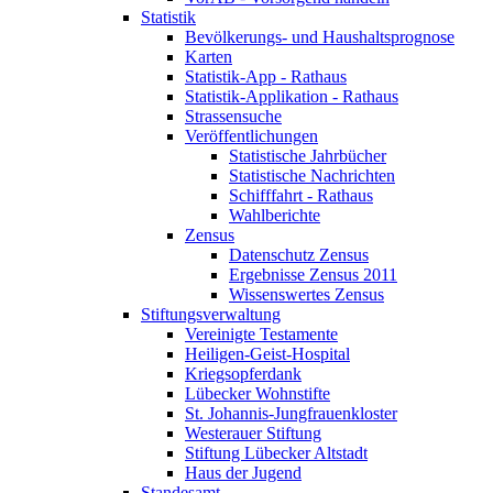
Statistik
Bevölkerungs- und Haushaltsprognose
Karten
Statistik-App - Rathaus
Statistik-Applikation - Rathaus
Strassensuche
Veröffentlichungen
Statistische Jahrbücher
Statistische Nachrichten
Schifffahrt - Rathaus
Wahlberichte
Zensus
Datenschutz Zensus
Ergebnisse Zensus 2011
Wissenswertes Zensus
Stiftungsverwaltung
Vereinigte Testamente
Heiligen-Geist-Hospital
Kriegsopferdank
Lübecker Wohnstifte
St. Johannis-Jungfrauenkloster
Westerauer Stiftung
Stiftung Lübecker Altstadt
Haus der Jugend
Standesamt