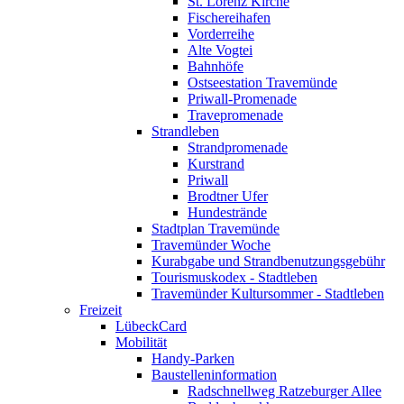
St. Lorenz Kirche
Fischereihafen
Vorderreihe
Alte Vogtei
Bahnhöfe
Ostseestation Travemünde
Priwall-Promenade
Travepromenade
Strandleben
Strandpromenade
Kurstrand
Priwall
Brodtner Ufer
Hundestrände
Stadtplan Travemünde
Travemünder Woche
Kurabgabe und Strandbenutzungsgebühr
Tourismuskodex - Stadtleben
Travemünder Kultursommer - Stadtleben
Freizeit
LübeckCard
Mobilität
Handy-Parken
Baustelleninformation
Radschnellweg Ratzeburger Allee