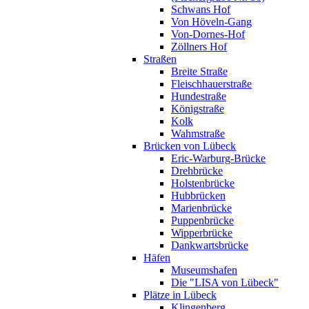
Schwans Hof
Von Höveln-Gang
Von-Dornes-Hof
Zöllners Hof
Straßen
Breite Straße
Fleischhauerstraße
Hundestraße
Königstraße
Kolk
Wahmstraße
Brücken von Lübeck
Eric-Warburg-Brücke
Drehbrücke
Holstenbrücke
Hubbrücken
Marienbrücke
Puppenbrücke
Wipperbrücke
Dankwartsbrücke
Häfen
Museumshafen
Die "LISA von Lübeck"
Plätze in Lübeck
Klingenberg