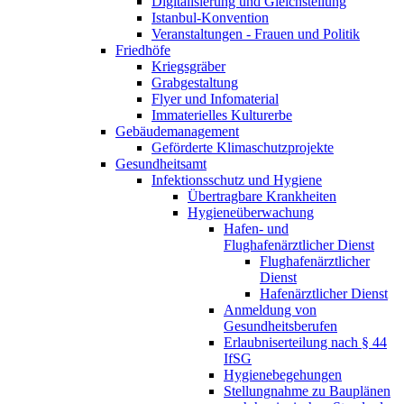
Digitalisierung und Gleichstellung
Istanbul-Konvention
Veranstaltungen - Frauen und Politik
Friedhöfe
Kriegsgräber
Grabgestaltung
Flyer und Infomaterial
Immaterielles Kulturerbe
Gebäudemanagement
Geförderte Klimaschutzprojekte
Gesundheitsamt
Infektionsschutz und Hygiene
Übertragbare Krankheiten
Hygieneüberwachung
Hafen- und
Flughafenärztlicher Dienst​
Flughafenärztlicher
Dienst​
Hafenärztlicher Dienst
Anmeldung von
Gesundheitsberufen
Erlaubniserteilung nach § 44
IfSG
Hygienebegehungen
Stellungnahme zu Bauplänen