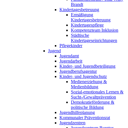
Brandt
Kindertagesbetreuung
Ermäßigung
Kindertagesbetreuung
Kindertagespflege
Kompetenzteam Inklusion
Städtische
Kindertageseinrichtungen
Pflegekinder
Jugend
Jugendamt
Jugendarbeit
Kinder- und Jugendbeteiligung
Jugendberufsagentur
Kinder- und Jugendschutz
Medienerziehung &
Medienbildung
Sozial-emotionales Lernen &
Sucht-/Gewaltprävention
Demokratieförderung &
politische Bildung
Jugendhilfeplanung
Kommunaler Präventionsrat
Jugendzentren
Jugendzentrum Burgtor