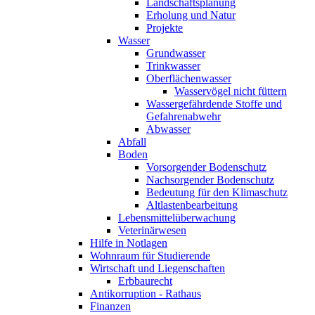
Landschaftsplanung
Erholung und Natur
Projekte
Wasser
Grundwasser
Trinkwasser
Oberflächenwasser
Wasservögel nicht füttern
Wassergefährdende Stoffe und
Gefahrenabwehr
Abwasser
Abfall
Boden
Vorsorgender Bodenschutz
Nachsorgender Bodenschutz
Bedeutung für den Klimaschutz
Altlastenbearbeitung
Lebensmittelüberwachung
Veterinärwesen
Hilfe in Notlagen
Wohnraum für Studierende
Wirtschaft und Liegenschaften
Erbbaurecht
Antikorruption - Rathaus
Finanzen