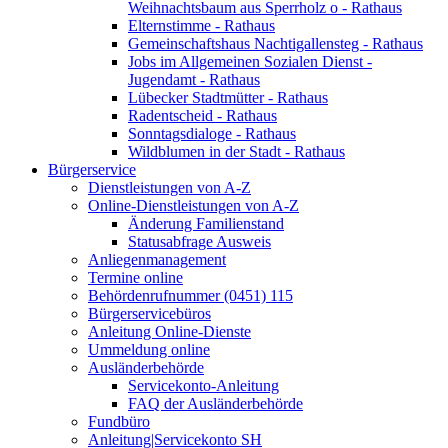
Weihnachtsbaum aus Sperrholz o - Rathaus
Elternstimme - Rathaus
Gemeinschaftshaus Nachtigallensteg - Rathaus
Jobs im Allgemeinen Sozialen Dienst -
Jugendamt - Rathaus
Lübecker Stadtmütter - Rathaus
Radentscheid - Rathaus
Sonntagsdialoge - Rathaus
Wildblumen in der Stadt - Rathaus
Bürgerservice
Dienstleistungen von A-Z
Online-Dienstleistungen von A-Z
Änderung Familienstand
Statusabfrage Ausweis
Anliegenmanagement
Termine online
Behördenrufnummer (0451) 115
Bürgerservicebüros
Anleitung Online-Dienste
Ummeldung online
Ausländerbehörde
Servicekonto-Anleitung
FAQ der Ausländerbehörde
Fundbüro
Anleitung|Servicekonto SH