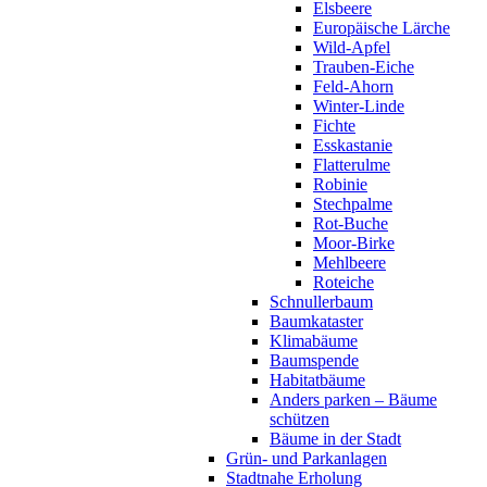
Elsbeere
Europäische Lärche
Wild-Apfel
Trauben-Eiche
Feld-Ahorn
Winter-Linde
Fichte
Esskastanie
Flatterulme
Robinie
Stechpalme
Rot-Buche
Moor-Birke
Mehlbeere
Roteiche
Schnullerbaum
Baumkataster
Klimabäume
Baumspende
Habitatbäume
Anders parken – Bäume
schützen
Bäume in der Stadt
Grün- und Parkanlagen
Stadtnahe Erholung