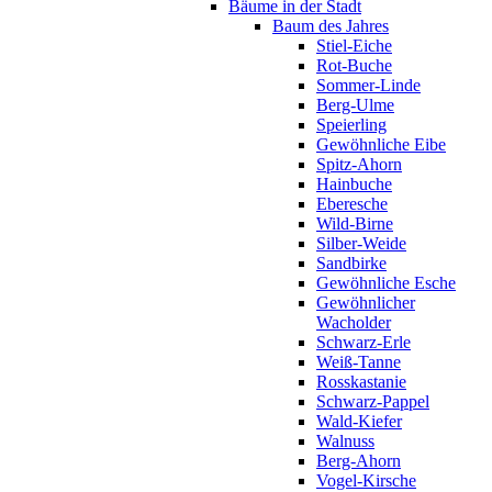
Bäume in der Stadt
Baum des Jahres
Stiel-Eiche
Rot-Buche
Sommer-Linde
Berg-Ulme
Speierling
Gewöhnliche Eibe
Spitz-Ahorn
Hainbuche
Eberesche
Wild-Birne
Silber-Weide
Sandbirke
Gewöhnliche Esche
Gewöhnlicher
Wacholder
Schwarz-Erle
Weiß-Tanne
Rosskastanie
Schwarz-Pappel
Wald-Kiefer
Walnuss
Berg-Ahorn
Vogel-Kirsche