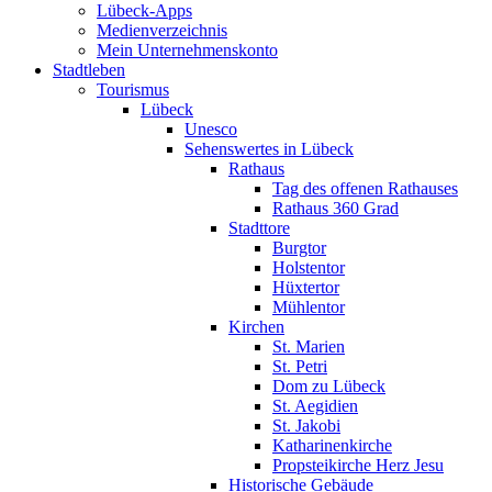
Lübeck-Apps
Medienverzeichnis
Mein Unternehmenskonto
Stadtleben
Tourismus
Lübeck
Unesco
Sehenswertes in Lübeck
Rathaus
Tag des offenen Rathauses
Rathaus 360 Grad
Stadttore
Burgtor
Holstentor
Hüxtertor
Mühlentor
Kirchen
St. Marien
St. Petri
Dom zu Lübeck
St. Aegidien
St. Jakobi
Katharinenkirche
Propsteikirche Herz Jesu
Historische Gebäude