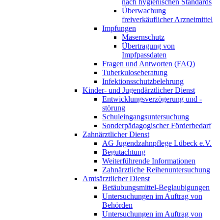
nach hygienischen Standards
Überwachung
freiverkäuflicher Arzneimittel
Impfungen
Masernschutz
Übertragung von
Impfpassdaten
Fragen und Antworten (FAQ)
Tuberkuloseberatung
Infektionsschutzbelehrung
Kinder- und Jugendärztlicher Dienst
Entwicklungsverzögerung und -
störung
Schuleingangsuntersuchung
Sonderpädagogischer Förderbedarf
Zahnärztlicher Dienst
AG Jugendzahnpflege Lübeck e.V.
Begutachtung
Weiterführende Informationen
Zahnärztliche Reihenuntersuchung
Amtsärztlicher Dienst
Betäubungsmittel-Beglaubigungen
Untersuchungen im Auftrag von
Behörden
Untersuchungen im Auftrag von