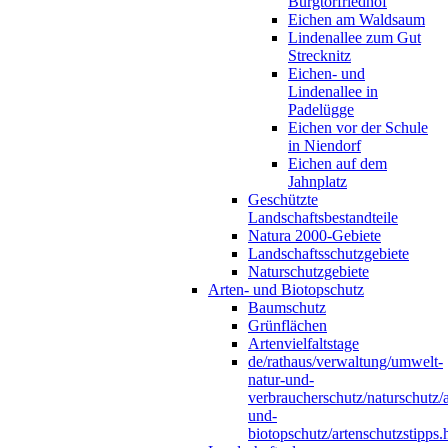
Burgtorfriedhof
Eichen am Waldsaum
Lindenallee zum Gut
Strecknitz
Eichen- und
Lindenallee in
Padelügge
Eichen vor der Schule
in Niendorf
Eichen auf dem
Jahnplatz
Geschützte
Landschaftsbestandteile
Natura 2000-Gebiete
Landschaftsschutzgebiete
Naturschutzgebiete
Arten- und Biotopschutz
Baumschutz
Grünflächen
Artenvielfaltstage
de/rathaus/verwaltung/umwelt-
natur-und-
verbraucherschutz/naturschutz/a
und-
biotopschutz/artenschutzstipps.