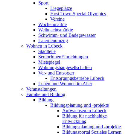
Sport
Liegeplätze
Host Town Special Olympics
Vereine
Wochenmärkte
Weihnachtsmärkte
Schwimm- und Badegewässer
Laternenumzug
Wohnen in Lübeck
Stadtteile
SeniorInnenEinrichtungen
Mietspiegel
Wohnungsbaugesellschaften
Ver- und Entsorger
Entsorgungsbetriebe Lübeck
Leben und Wohnen im Alter
Veranstaltungen
Familie und Bildung
Bildung
Bildungsplanung und -projekte
Aufwachsen in Lübeck
Bildung für nachhaltige
Entwicklung
Bildungsplanung und -projekte
Bildungsportal Soziales Lernen