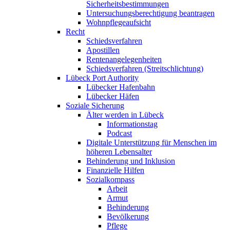
Sicherheitsbestimmungen
Untersuchungsberechtigung beantragen
Wohnpflegeaufsicht
Recht
Schiedsverfahren
Apostillen
Rentenangelegenheiten
Schiedsverfahren (Streitschlichtung)
Lübeck Port Authority
Lübecker Hafenbahn
Lübecker Häfen
Soziale Sicherung
Älter werden in Lübeck
Informationstag
Podcast
Digitale Unterstützung für Menschen im
höheren Lebensalter
Behinderung und Inklusion
Finanzielle Hilfen
Sozialkompass
Arbeit
Armut
Behinderung
Bevölkerung
Pflege