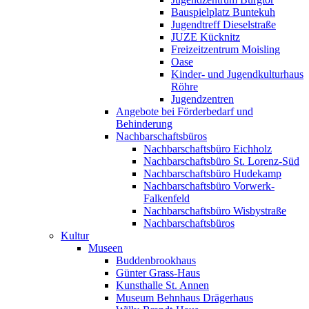
Bauspielplatz Buntekuh
Jugendtreff Dieselstraße
JUZE Kücknitz
Freizeitzentrum Moisling
Oase
Kinder- und Jugendkulturhaus
Röhre
Jugendzentren
Angebote bei Förderbedarf und
Behinderung
Nachbarschaftsbüros
Nachbarschaftsbüro Eichholz
Nachbarschaftsbüro St. Lorenz-Süd
Nachbarschaftsbüro Hudekamp
Nachbarschaftsbüro Vorwerk-
Falkenfeld
Nachbarschaftsbüro Wisbystraße
Nachbarschaftsbüros
Kultur
Museen
Buddenbrookhaus
Günter Grass-Haus
Kunsthalle St. Annen
Museum Behnhaus Drägerhaus