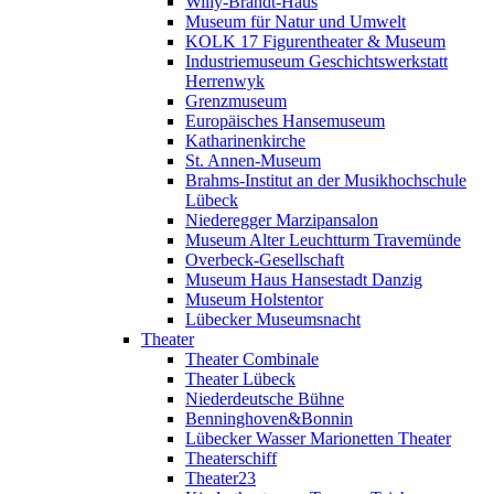
Willy-Brandt-Haus
Museum für Natur und Umwelt
KOLK 17 Figurentheater & Museum
Industriemuseum Geschichtswerkstatt
Herrenwyk
Grenzmuseum
Europäisches Hansemuseum
Katharinenkirche
St. Annen-Museum
Brahms-Institut an der Musikhochschule
Lübeck
Niederegger Marzipansalon
Museum Alter Leuchtturm Travemünde
Overbeck-Gesellschaft
Museum Haus Hansestadt Danzig
Museum Holstentor
Lübecker Museumsnacht
Theater
Theater Combinale
Theater Lübeck
Niederdeutsche Bühne
Benninghoven&Bonnin
Lübecker Wasser Marionetten Theater
Theaterschiff
Theater23