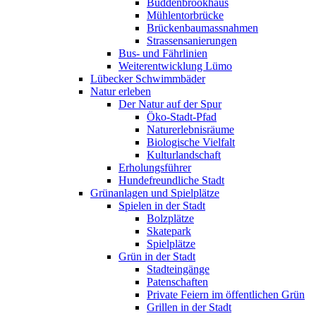
Buddenbrookhaus
Mühlentorbrücke
Brückenbaumassnahmen
Strassensanierungen
Bus- und Fährlinien
Weiterentwicklung Lümo
Lübecker Schwimmbäder
Natur erleben
Der Natur auf der Spur
Öko-Stadt-Pfad
Naturerlebnisräume
Biologische Vielfalt
Kulturlandschaft
Erholungsführer
Hundefreundliche Stadt
Grünanlagen und Spielplätze
Spielen in der Stadt
Bolzplätze
Skatepark
Spielplätze
Grün in der Stadt
Stadteingänge
Patenschaften
Private Feiern im öffentlichen Grün
Grillen in der Stadt