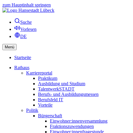
zum Hauptinhalt springen
Suche
Vorlesen
DE
Menü
Startseite
Rathaus
Karriereportal
Praktikum
Ausbildung und Studium
TalentwerkSTADT
Berufs- und Ausbildungsmessen
Berufsfeld IT
Vorteile
Politik
Bürgerschaft
Einwohner:innenversammlung
Fraktionszuwendungen
Einwohner:innenfragestunde