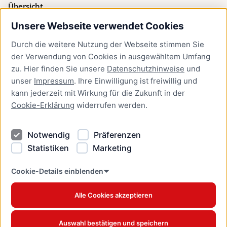
Übersicht
Unsere Webseite verwendet Cookies
Bürgerservice
Durch die weitere Nutzung der Webseite stimmen Sie
Presse
der Verwendung von Cookies in ausgewähltem Umfang
Newsletter Lübeck:kompakt
zu. Hier finden Sie unsere
Datenschutzhinweise
und
unser
Impressum
. Ihre Einwilligung ist freiwillig und
Kontakt
kann jederzeit mit Wirkung für die Zukunft in der
Cookie-Erklärung
widerrufen werden.
Kontakt
Impressum
Notwendig
Präferenzen
Datenschutzhinweise
Statistiken
Marketing
Barrierefreiheit
Cookie Erklärung
Cookie-Details einblenden
Alle Cookies akzeptieren
Offizielles Stadtportal © 2026
www.luebeck.de
Auswahl bestätigen und speichern