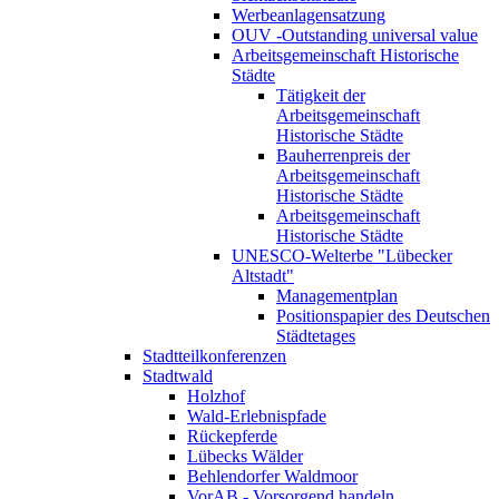
Werbeanlagensatzung
OUV -Outstanding universal value
Arbeitsgemeinschaft Historische
Städte
Tätigkeit der
Arbeitsgemeinschaft
Historische Städte
Bauherrenpreis der
Arbeitsgemeinschaft
Historische Städte
Arbeitsgemeinschaft
Historische Städte
UNESCO-Welterbe "Lübecker
Altstadt"
Managementplan
Positionspapier des Deutschen
Städtetages
Stadtteilkonferenzen
Stadtwald
Holzhof
Wald-Erlebnispfade
Rückepferde
Lübecks Wälder
Behlendorfer Waldmoor
VorAB - Vorsorgend handeln