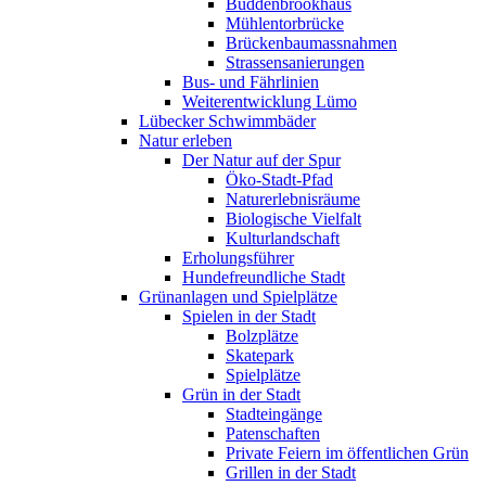
Buddenbrookhaus
Mühlentorbrücke
Brückenbaumassnahmen
Strassensanierungen
Bus- und Fährlinien
Weiterentwicklung Lümo
Lübecker Schwimmbäder
Natur erleben
Der Natur auf der Spur
Öko-Stadt-Pfad
Naturerlebnisräume
Biologische Vielfalt
Kulturlandschaft
Erholungsführer
Hundefreundliche Stadt
Grünanlagen und Spielplätze
Spielen in der Stadt
Bolzplätze
Skatepark
Spielplätze
Grün in der Stadt
Stadteingänge
Patenschaften
Private Feiern im öffentlichen Grün
Grillen in der Stadt