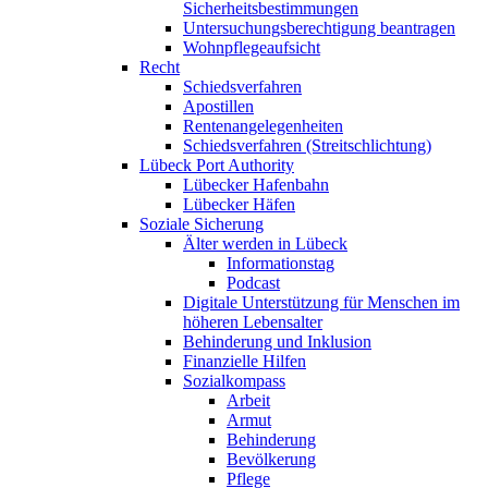
Sicherheitsbestimmungen
Untersuchungsberechtigung beantragen
Wohnpflegeaufsicht
Recht
Schiedsverfahren
Apostillen
Rentenangelegenheiten
Schiedsverfahren (Streitschlichtung)
Lübeck Port Authority
Lübecker Hafenbahn
Lübecker Häfen
Soziale Sicherung
Älter werden in Lübeck
Informationstag
Podcast
Digitale Unterstützung für Menschen im
höheren Lebensalter
Behinderung und Inklusion
Finanzielle Hilfen
Sozialkompass
Arbeit
Armut
Behinderung
Bevölkerung
Pflege