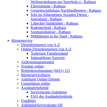
Weihnachtsbaum aus Sperrholz o - Rathaus
Elternstimme - Rathaus
Gemeinschaftshaus Nachtigallensteg - Rathaus
Jobs im Allgemeinen Sozialen Dienst -
Jugendamt - Rathaus
Lübecker Stadtmütter - Rathaus
Radentscheid - Rathaus
Sonntagsdialoge - Rathaus
Wildblumen in der Stadt - Rathaus
Bürgerservice
Dienstleistungen von A-Z
Online-Dienstleistungen von A-Z
Änderung Familienstand
Statusabfrage Ausweis
Anliegenmanagement
Termine online
Behördenrufnummer (0451) 115
Bürgerservicebüros
Anleitung Online-Dienste
Ummeldung online
Ausländerbehörde
Servicekonto-Anleitung
FAQ der Ausländerbehörde
Fundbüro
Anleitung|Servicekonto SH