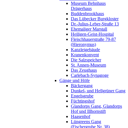
Museum Behnhaus
Drägerhaus
Buddenbrookhaus
Das Lübecker Burgkloster
Dr.-Julius-Leber-Straße 13
Ehemaliger Marstall
Heiligen-Geist-Hospital
Fleischhauerstraße 79-87
(Hieronymus)
Kanzleigebäude
Kranenkonvent
Die Salzspeicher
St. Annen-Museum
Das Zeughaus
Carlebach-Synagoge
Gänge und Höfe
Bäckergang
Dunkel- und Hellgrüner Gang
Engelsgrube
Füchtingshof
Glandorps Gang, Glandorps
Hof und Illhornstift
Haasenhof
Lüngreens Gang
(Fischergrube Nr. 38)