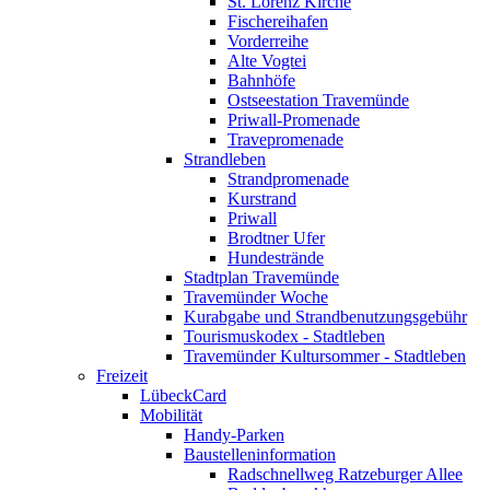
St. Lorenz Kirche
Fischereihafen
Vorderreihe
Alte Vogtei
Bahnhöfe
Ostseestation Travemünde
Priwall-Promenade
Travepromenade
Strandleben
Strandpromenade
Kurstrand
Priwall
Brodtner Ufer
Hundestrände
Stadtplan Travemünde
Travemünder Woche
Kurabgabe und Strandbenutzungsgebühr
Tourismuskodex - Stadtleben
Travemünder Kultursommer - Stadtleben
Freizeit
LübeckCard
Mobilität
Handy-Parken
Baustelleninformation
Radschnellweg Ratzeburger Allee