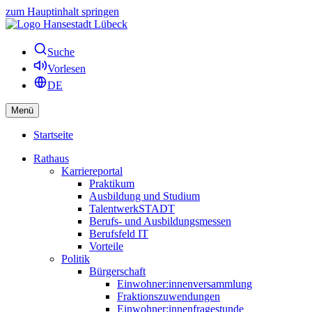
zum Hauptinhalt springen
Suche
Vorlesen
DE
Menü
Startseite
Rathaus
Karriereportal
Praktikum
Ausbildung und Studium
TalentwerkSTADT
Berufs- und Ausbildungsmessen
Berufsfeld IT
Vorteile
Politik
Bürgerschaft
Einwohner:innenversammlung
Fraktionszuwendungen
Einwohner:innenfragestunde