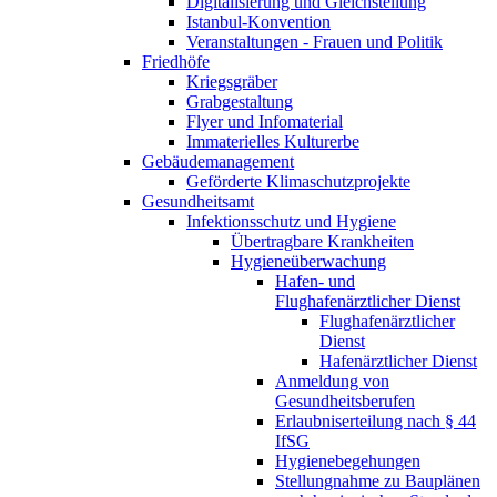
Digitalisierung und Gleichstellung
Istanbul-Konvention
Veranstaltungen - Frauen und Politik
Friedhöfe
Kriegsgräber
Grabgestaltung
Flyer und Infomaterial
Immaterielles Kulturerbe
Gebäudemanagement
Geförderte Klimaschutzprojekte
Gesundheitsamt
Infektionsschutz und Hygiene
Übertragbare Krankheiten
Hygieneüberwachung
Hafen- und
Flughafenärztlicher Dienst​
Flughafenärztlicher
Dienst​
Hafenärztlicher Dienst
Anmeldung von
Gesundheitsberufen
Erlaubniserteilung nach § 44
IfSG
Hygienebegehungen
Stellungnahme zu Bauplänen