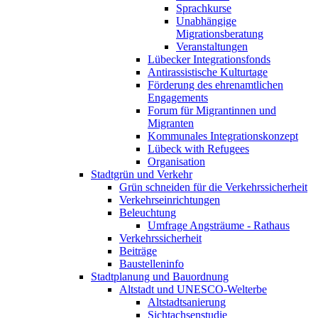
Sprachkurse
Unabhängige
Migrationsberatung
Veranstaltungen
Lübecker Integrationsfonds
Antirassistische Kulturtage
Förderung des ehrenamtlichen
Engagements
Forum für Migrantinnen und
Migranten
Kommunales Integrationskonzept
Lübeck with Refugees
Organisation
Stadtgrün und Verkehr
Grün schneiden für die Verkehrssicherheit
Verkehrseinrichtungen
Beleuchtung
Umfrage Angsträume - Rathaus
Verkehrssicherheit
Beiträge
Baustelleninfo
Stadtplanung und Bauordnung
Altstadt und UNESCO-Welterbe
Altstadtsanierung
Sichtachsenstudie