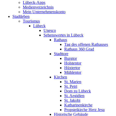
Lübeck-Apps
Medienverzeichnis
Mein Unternehmenskonto
Stadtleben
Tourismus
Lübeck
Unesco
Sehenswertes in Lübeck
Rathaus
Tag des offenen Rathauses
Rathaus 360 Grad
Stadttore
Burgtor
Holstentor
Hüxtertor
Mühlentor
Kirchen
St. Marien
St. Petri
Dom zu Lübeck
St. Aegidien
St. Jakobi
Katharinenkirche
Propsteikirche Herz Jesu
Historische Gebäude