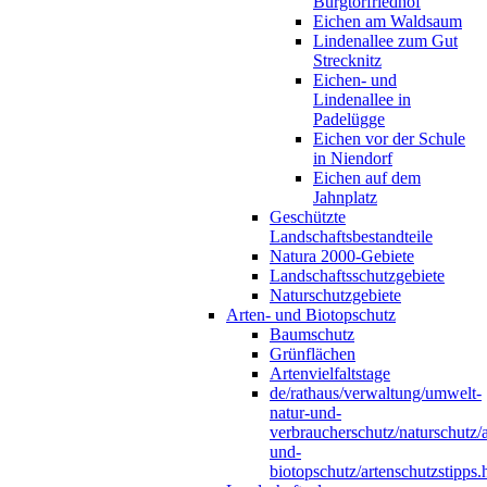
Burgtorfriedhof
Eichen am Waldsaum
Lindenallee zum Gut
Strecknitz
Eichen- und
Lindenallee in
Padelügge
Eichen vor der Schule
in Niendorf
Eichen auf dem
Jahnplatz
Geschützte
Landschaftsbestandteile
Natura 2000-Gebiete
Landschaftsschutzgebiete
Naturschutzgebiete
Arten- und Biotopschutz
Baumschutz
Grünflächen
Artenvielfaltstage
de/rathaus/verwaltung/umwelt-
natur-und-
verbraucherschutz/naturschutz/a
und-
biotopschutz/artenschutzstipps.