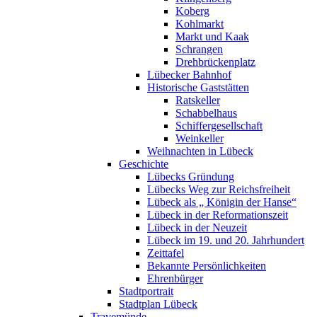
Koberg
Kohlmarkt
Markt und Kaak
Schrangen
Drehbrückenplatz
Lübecker Bahnhof
Historische Gaststätten
Ratskeller
Schabbelhaus
Schiffergesellschaft
Weinkeller
Weihnachten in Lübeck
Geschichte
Lübecks Gründung
Lübecks Weg zur Reichsfreiheit
Lübeck als „ Königin der Hanse“
Lübeck in der Reformationszeit
Lübeck in der Neuzeit
Lübeck im 19. und 20. Jahrhundert
Zeittafel
Bekannte Persönlichkeiten
Ehrenbürger
Stadtportrait
Stadtplan Lübeck
Travemünde