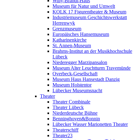
Willy-Brandt-Haus
Museum für Natur und Umwelt
KOLK 17 Figurentheater & Museum
Industriemuseum Geschichtswerkstatt
Herrenwyk
Grenzmuseum
Europäisches Hansemuseum
Katharinenkirche
St. Annen-Museum
Brahms-Institut an der Musikhochschule
Lübeck
Niederegger Marzipansalon
Museum Alter Leuchtturm Travemünde
Overbeck-Gesellschaft
Museum Haus Hansestadt Danzig
Museum Holstentor
Lübecker Museumsnacht
Theater
Theater Combinale
Theater Lübeck
Niederdeutsche Bühne
Benninghoven&Bonnin
Lübecker Wasser Marionetten Theater
Theaterschiff
Theater23