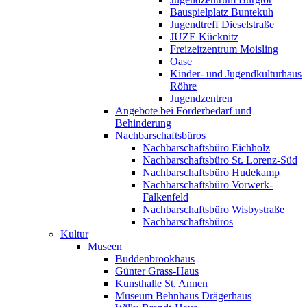
Bauspielplatz Buntekuh
Jugendtreff Dieselstraße
JUZE Kücknitz
Freizeitzentrum Moisling
Oase
Kinder- und Jugendkulturhaus
Röhre
Jugendzentren
Angebote bei Förderbedarf und
Behinderung
Nachbarschaftsbüros
Nachbarschaftsbüro Eichholz
Nachbarschaftsbüro St. Lorenz-Süd
Nachbarschaftsbüro Hudekamp
Nachbarschaftsbüro Vorwerk-
Falkenfeld
Nachbarschaftsbüro Wisbystraße
Nachbarschaftsbüros
Kultur
Museen
Buddenbrookhaus
Günter Grass-Haus
Kunsthalle St. Annen
Museum Behnhaus Drägerhaus