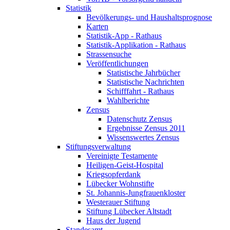
Statistik
Bevölkerungs- und Haushaltsprognose
Karten
Statistik-App - Rathaus
Statistik-Applikation - Rathaus
Strassensuche
Veröffentlichungen
Statistische Jahrbücher
Statistische Nachrichten
Schifffahrt - Rathaus
Wahlberichte
Zensus
Datenschutz Zensus
Ergebnisse Zensus 2011
Wissenswertes Zensus
Stiftungsverwaltung
Vereinigte Testamente
Heiligen-Geist-Hospital
Kriegsopferdank
Lübecker Wohnstifte
St. Johannis-Jungfrauenkloster
Westerauer Stiftung
Stiftung Lübecker Altstadt
Haus der Jugend
Standesamt