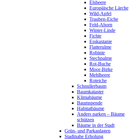
Elsbeere
Europäische Lärche
Wild-Apfel
Trauben-Eiche
Feld-Ahorn
Winter-Linde
Fichte
Esskastanie
Flatterulme
Robinie
Stechpalme
Rot-Buche
Moor-Birke
Mehlbeere
Roteiche
Schnullerbaum
Baumkataster
Klimabäume
Baumspende
Habitatbäume
Anders parken – Bäume
schützen
Bäume in der Stadt
Grün- und Parkanlagen
Stadtnahe Erholung