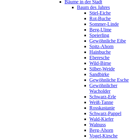
Bäume in der Stadt
Baum des Jahres
Stiel-Eiche
Rot-Buche
Sommer-Linde
Berg-Ulme
Speierling
Gewöhnliche Eibe
Spitz-Ahorn
Hainbuche
Eberesche
Wild-Birne
Silber-Weide
Sandbirke
Gewöhnliche Esche
Gewöhnlicher
Wacholder
Schwarz-Erle
Weiß-Tanne
Rosskastanie
Schwarz-Pappel
Wald-Kiefer
Walnuss
Berg-Ahorn
Vogel-Kirsche