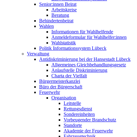
Senior:innen Beirat
Arbeitskreise
Beratung
Behindertenbeirat
Wahlen
Informationen für Wahlhelfende
Anmeldeformular für Wahlhelfer:innen
Wahlstatistik
Politik Informationssystem Lübeck
Verwaltung
Antidiskriminierung bei der Hansestadt Lübeck
Allgemeines Gleichbehandlungsgesetz
Anlaufstelle Diskriminierung
Charta der Vielfalt
Bürgermeisterkanzlei
Büro der Bürgerschaft
Feuerwehr
Organisation
Leitstelle
Rettungsdienst
Sondereinheiten
Vorbeugender Brandschutz
Standorte
Akademie der Feuerwehr
Fahrzeugtechnik