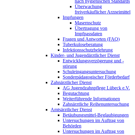
nach hygienischen Standards
Überwachung
freiverkäuflicher Arzneimittel
Impfungen
Masernschutz
Übertragung von
Impfpassdaten
Fragen und Antworten (FAQ)
Tuberkuloseberatung
Infektionsschutzbelehrung
Kinder- und Jugendärztlicher Dienst
Entwicklungsverzögerung und -
störung
Schuleingangsuntersuchung
Sonderpädagogischer Förderbedarf
Zahnärztlicher Dienst
AG Jugendzahnpflege Lübeck e.V.
Begutachtung
Weiterführende Informationen
Zahnärztliche Reihenuntersuchung
Amtsärztlicher Dienst
Betäubungsmittel-Beglaubigungen
Untersuchungen im Auftrag von
Behörden
Untersuchungen im Auftrag von