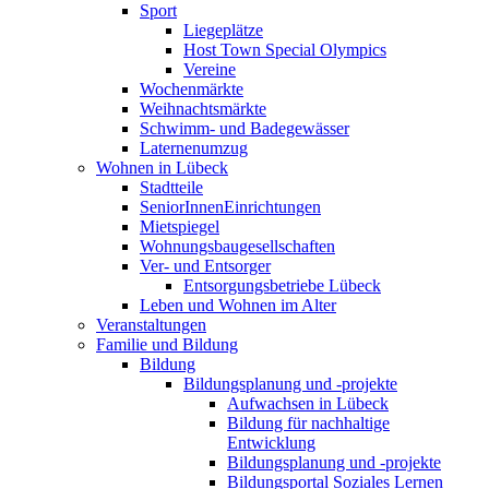
Sport
Liegeplätze
Host Town Special Olympics
Vereine
Wochenmärkte
Weihnachtsmärkte
Schwimm- und Badegewässer
Laternenumzug
Wohnen in Lübeck
Stadtteile
SeniorInnenEinrichtungen
Mietspiegel
Wohnungsbaugesellschaften
Ver- und Entsorger
Entsorgungsbetriebe Lübeck
Leben und Wohnen im Alter
Veranstaltungen
Familie und Bildung
Bildung
Bildungsplanung und -projekte
Aufwachsen in Lübeck
Bildung für nachhaltige
Entwicklung
Bildungsplanung und -projekte
Bildungsportal Soziales Lernen