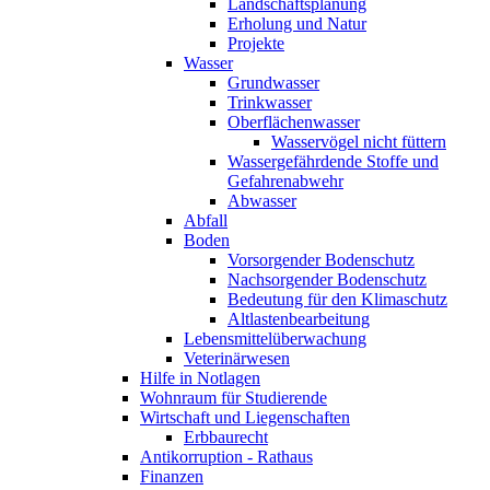
Landschaftsplanung
Erholung und Natur
Projekte
Wasser
Grundwasser
Trinkwasser
Oberflächenwasser
Wasservögel nicht füttern
Wassergefährdende Stoffe und
Gefahrenabwehr
Abwasser
Abfall
Boden
Vorsorgender Bodenschutz
Nachsorgender Bodenschutz
Bedeutung für den Klimaschutz
Altlastenbearbeitung
Lebensmittelüberwachung
Veterinärwesen
Hilfe in Notlagen
Wohnraum für Studierende
Wirtschaft und Liegenschaften
Erbbaurecht
Antikorruption - Rathaus
Finanzen