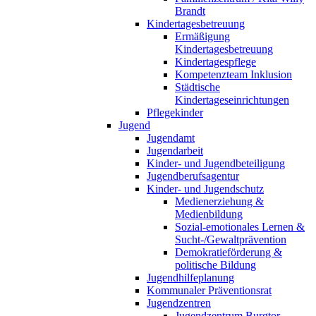
Brandt
Kindertagesbetreuung
Ermäßigung
Kindertagesbetreuung
Kindertagespflege
Kompetenzteam Inklusion
Städtische
Kindertageseinrichtungen
Pflegekinder
Jugend
Jugendamt
Jugendarbeit
Kinder- und Jugendbeteiligung
Jugendberufsagentur
Kinder- und Jugendschutz
Medienerziehung &
Medienbildung
Sozial-emotionales Lernen &
Sucht-/Gewaltprävention
Demokratieförderung &
politische Bildung
Jugendhilfeplanung
Kommunaler Präventionsrat
Jugendzentren
Jugendzentrum Burgtor