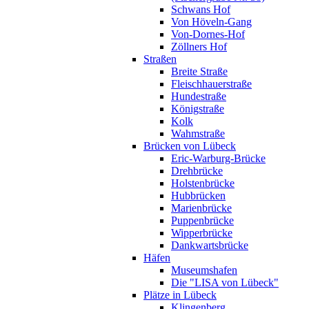
Schwans Hof
Von Höveln-Gang
Von-Dornes-Hof
Zöllners Hof
Straßen
Breite Straße
Fleischhauerstraße
Hundestraße
Königstraße
Kolk
Wahmstraße
Brücken von Lübeck
Eric-Warburg-Brücke
Drehbrücke
Holstenbrücke
Hubbrücken
Marienbrücke
Puppenbrücke
Wipperbrücke
Dankwartsbrücke
Häfen
Museumshafen
Die "LISA von Lübeck"
Plätze in Lübeck
Klingenberg