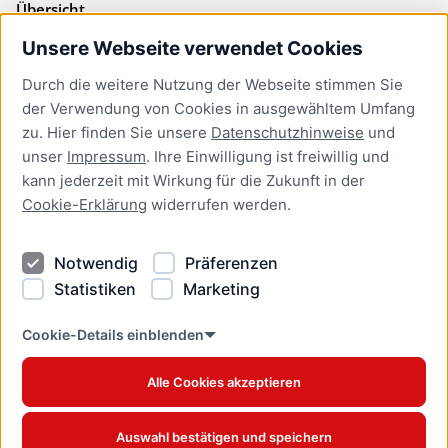
Übersicht
Unsere Webseite verwendet Cookies
Bürgerservice
Durch die weitere Nutzung der Webseite stimmen Sie
Presse
der Verwendung von Cookies in ausgewähltem Umfang
Newsletter Lübeck:kompakt
zu. Hier finden Sie unsere
Datenschutzhinweise
und
unser
Impressum
. Ihre Einwilligung ist freiwillig und
Kontakt
kann jederzeit mit Wirkung für die Zukunft in der
Cookie-Erklärung
widerrufen werden.
Kontakt
Impressum
Notwendig
Präferenzen
Datenschutzhinweise
Statistiken
Marketing
Barrierefreiheit
Cookie Erklärung
Cookie-Details einblenden
Alle Cookies akzeptieren
Offizielles Stadtportal © 2026
www.luebeck.de
Auswahl bestätigen und speichern