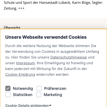
Schule und Sport der Hansestadt Lübeck, Karin Böge, Segler-
Zeitung. +++
Übersicht
Unsere Webseite verwendet Cookies
Bürgerservice
Durch die weitere Nutzung der Webseite stimmen Sie
Presse
der Verwendung von Cookies in ausgewähltem Umfang
Newsletter Lübeck:kompakt
zu. Hier finden Sie unsere
Datenschutzhinweise
und
unser
Impressum
. Ihre Einwilligung ist freiwillig und
Kontakt
kann jederzeit mit Wirkung für die Zukunft in der
Cookie-Erklärung
widerrufen werden.
Kontakt
Impressum
Notwendig
Präferenzen
Datenschutzhinweise
Statistiken
Marketing
Barrierefreiheit
Cookie Erklärung
Cookie-Details einblenden