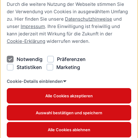
Durch die weitere Nutzung der Webseite stimmen Sie
Presse
der Verwendung von Cookies in ausgewähltem Umfang
Newsletter Lübeck:kompakt
zu. Hier finden Sie unsere
Datenschutzhinweise
und
unser
Impressum
. Ihre Einwilligung ist freiwillig und
Kontakt
kann jederzeit mit Wirkung für die Zukunft in der
Cookie-Erklärung
widerrufen werden.
Kontakt
Impressum
Notwendig
Präferenzen
Datenschutzhinweise
Statistiken
Marketing
Barrierefreiheit
Cookie Erklärung
Cookie-Details einblenden
Alle Cookies akzeptieren
Offizielles Stadtportal © 2026
www.luebeck.de
Auswahl bestätigen und speichern
Alle Cookies ablehnen