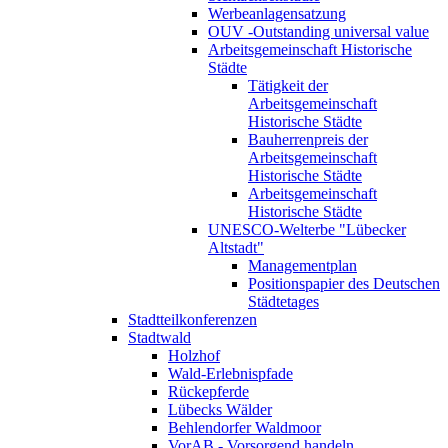
Werbeanlagensatzung
OUV -Outstanding universal value
Arbeitsgemeinschaft Historische
Städte
Tätigkeit der
Arbeitsgemeinschaft
Historische Städte
Bauherrenpreis der
Arbeitsgemeinschaft
Historische Städte
Arbeitsgemeinschaft
Historische Städte
UNESCO-Welterbe "Lübecker
Altstadt"
Managementplan
Positionspapier des Deutschen
Städtetages
Stadtteilkonferenzen
Stadtwald
Holzhof
Wald-Erlebnispfade
Rückepferde
Lübecks Wälder
Behlendorfer Waldmoor
VorAB - Vorsorgend handeln