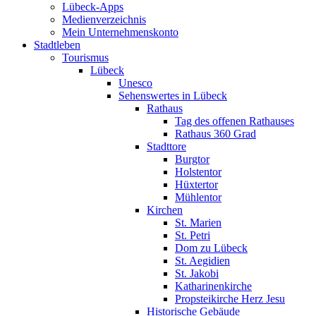
Lübeck-Apps
Medienverzeichnis
Mein Unternehmenskonto
Stadtleben
Tourismus
Lübeck
Unesco
Sehenswertes in Lübeck
Rathaus
Tag des offenen Rathauses
Rathaus 360 Grad
Stadttore
Burgtor
Holstentor
Hüxtertor
Mühlentor
Kirchen
St. Marien
St. Petri
Dom zu Lübeck
St. Aegidien
St. Jakobi
Katharinenkirche
Propsteikirche Herz Jesu
Historische Gebäude