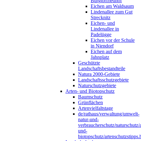
Burgtorfriedhof
Eichen am Waldsaum
Lindenallee zum Gut
Strecknitz
Eichen- und
Lindenallee in
Padelügge
Eichen vor der Schule
in Niendorf
Eichen auf dem
Jahnplatz
Geschützte
Landschaftsbestandteile
Natura 2000-Gebiete
Landschaftsschutzgebiete
Naturschutzgebiete
Arten- und Biotopschutz
Baumschutz
Grünflächen
Artenvielfaltstage
de/rathaus/verwaltung/umwelt-
natur-und-
verbraucherschutz/naturschutz/a
und-
biotopschutz/artenschutzstipps.