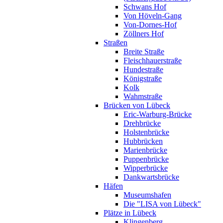
Schwans Hof
Von Höveln-Gang
Von-Dornes-Hof
Zöllners Hof
Straßen
Breite Straße
Fleischhauerstraße
Hundestraße
Königstraße
Kolk
Wahmstraße
Brücken von Lübeck
Eric-Warburg-Brücke
Drehbrücke
Holstenbrücke
Hubbrücken
Marienbrücke
Puppenbrücke
Wipperbrücke
Dankwartsbrücke
Häfen
Museumshafen
Die "LISA von Lübeck"
Plätze in Lübeck
Klingenberg