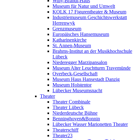
Willy-Brandt-Haus
Museum für Natur und Umwelt
KOLK 17 Figurentheater & Museum
Industriemuseum Geschichtswerkstatt
Herrenwyk
Grenzmuseum
Europäisches Hansemuseum
Katharinenkirche
St. Annen-Museum
Brahms-Institut an der Musikhochschule
Lübeck
Niederegger Marzipansalon
Museum Alter Leuchtturm Travemünde
Overbeck-Gesellschaft
Museum Haus Hansestadt Danzig
Museum Holstentor
Lübecker Museumsnacht
Theater
Theater Combinale
Theater Lübeck
Niederdeutsche Bühne
Benninghoven&Bonnin
Lübecker Wasser Marionetten Theater
Theaterschiff
Theater23