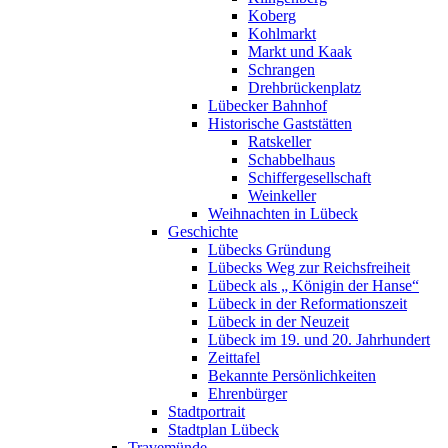
Koberg
Kohlmarkt
Markt und Kaak
Schrangen
Drehbrückenplatz
Lübecker Bahnhof
Historische Gaststätten
Ratskeller
Schabbelhaus
Schiffergesellschaft
Weinkeller
Weihnachten in Lübeck
Geschichte
Lübecks Gründung
Lübecks Weg zur Reichsfreiheit
Lübeck als „ Königin der Hanse“
Lübeck in der Reformationszeit
Lübeck in der Neuzeit
Lübeck im 19. und 20. Jahrhundert
Zeittafel
Bekannte Persönlichkeiten
Ehrenbürger
Stadtportrait
Stadtplan Lübeck
Travemünde