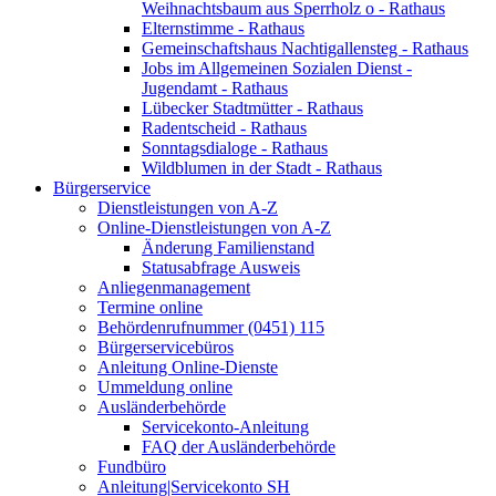
Weihnachtsbaum aus Sperrholz o - Rathaus
Elternstimme - Rathaus
Gemeinschaftshaus Nachtigallensteg - Rathaus
Jobs im Allgemeinen Sozialen Dienst -
Jugendamt - Rathaus
Lübecker Stadtmütter - Rathaus
Radentscheid - Rathaus
Sonntagsdialoge - Rathaus
Wildblumen in der Stadt - Rathaus
Bürgerservice
Dienstleistungen von A-Z
Online-Dienstleistungen von A-Z
Änderung Familienstand
Statusabfrage Ausweis
Anliegenmanagement
Termine online
Behördenrufnummer (0451) 115
Bürgerservicebüros
Anleitung Online-Dienste
Ummeldung online
Ausländerbehörde
Servicekonto-Anleitung
FAQ der Ausländerbehörde
Fundbüro
Anleitung|Servicekonto SH