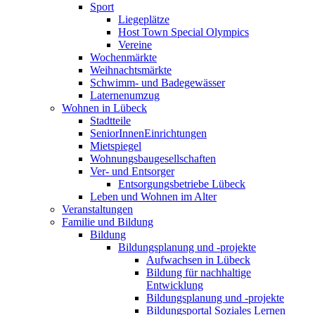
Sport
Liegeplätze
Host Town Special Olympics
Vereine
Wochenmärkte
Weihnachtsmärkte
Schwimm- und Badegewässer
Laternenumzug
Wohnen in Lübeck
Stadtteile
SeniorInnenEinrichtungen
Mietspiegel
Wohnungsbaugesellschaften
Ver- und Entsorger
Entsorgungsbetriebe Lübeck
Leben und Wohnen im Alter
Veranstaltungen
Familie und Bildung
Bildung
Bildungsplanung und -projekte
Aufwachsen in Lübeck
Bildung für nachhaltige
Entwicklung
Bildungsplanung und -projekte
Bildungsportal Soziales Lernen