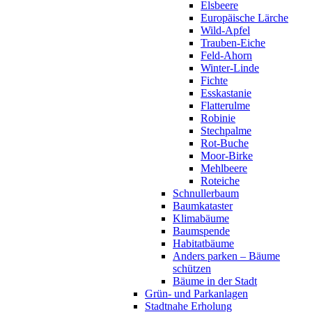
Elsbeere
Europäische Lärche
Wild-Apfel
Trauben-Eiche
Feld-Ahorn
Winter-Linde
Fichte
Esskastanie
Flatterulme
Robinie
Stechpalme
Rot-Buche
Moor-Birke
Mehlbeere
Roteiche
Schnullerbaum
Baumkataster
Klimabäume
Baumspende
Habitatbäume
Anders parken – Bäume
schützen
Bäume in der Stadt
Grün- und Parkanlagen
Stadtnahe Erholung