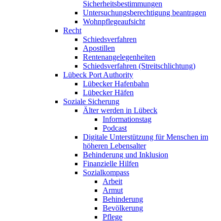
Sicherheitsbestimmungen
Untersuchungsberechtigung beantragen
Wohnpflegeaufsicht
Recht
Schiedsverfahren
Apostillen
Rentenangelegenheiten
Schiedsverfahren (Streitschlichtung)
Lübeck Port Authority
Lübecker Hafenbahn
Lübecker Häfen
Soziale Sicherung
Älter werden in Lübeck
Informationstag
Podcast
Digitale Unterstützung für Menschen im
höheren Lebensalter
Behinderung und Inklusion
Finanzielle Hilfen
Sozialkompass
Arbeit
Armut
Behinderung
Bevölkerung
Pflege