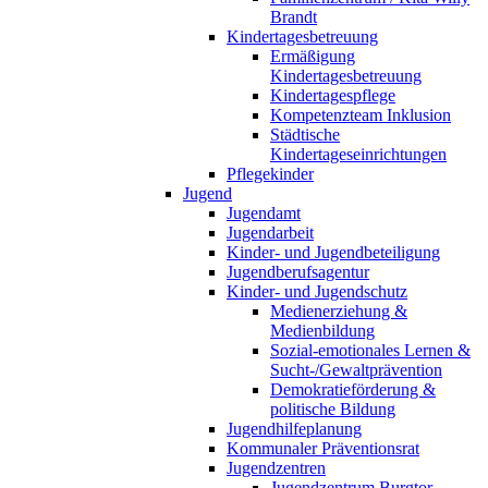
Brandt
Kindertagesbetreuung
Ermäßigung
Kindertagesbetreuung
Kindertagespflege
Kompetenzteam Inklusion
Städtische
Kindertageseinrichtungen
Pflegekinder
Jugend
Jugendamt
Jugendarbeit
Kinder- und Jugendbeteiligung
Jugendberufsagentur
Kinder- und Jugendschutz
Medienerziehung &
Medienbildung
Sozial-emotionales Lernen &
Sucht-/Gewaltprävention
Demokratieförderung &
politische Bildung
Jugendhilfeplanung
Kommunaler Präventionsrat
Jugendzentren
Jugendzentrum Burgtor