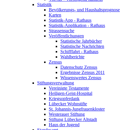
Statistik
Bevölkerungs- und Haushaltsprognose
Karten
Statistik-App - Rathaus
Statistik-Applikation - Rathaus
Strassensuche
Veröffentlichungen
Statistische Jahrbücher
Statistische Nachrichten
Schifffahrt - Rathaus
Wahlberichte
Zensus
Datenschutz Zensus
Ergebnisse Zensus 2011
Wissenswertes Zensus
Stiftungsverwaltung
Vereinigte Testamente
Heiligen-Geist-Hospital
Kriegsopferdank
Lübecker Wohnstifte
St. Johannis-Jungfrauenkloster
Westerauer Stiftung
Stiftung Lübecker Altstadt
Haus der Jugend
Standesamt