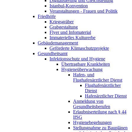
Digitalisierung und Gleichstellung
Istanbul-Konvention
Veranstaltungen - Frauen und Politik
Friedhöfe
Kriegsgräber
Grabgestaltung
Flyer und Infomaterial
Immaterielles Kulturerbe
Gebäudemanagement
Geförderte Klimaschutzprojekte
Gesundheitsamt
Infektionsschutz und Hygiene
Übertragbare Krankheiten
Hygieneüberwachung
Hafen- und
Flughafenärztlicher Dienst​
Flughafenärztlicher
Dienst​
Hafenärztlicher Dienst
Anmeldung von
Gesundheitsberufen
Erlaubniserteilung nach § 44
IfSG
Hygienebegehungen
Stellungnahme zu Bauplänen