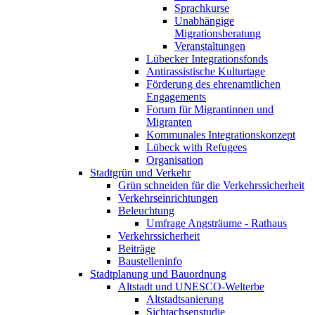
Sprachkurse
Unabhängige
Migrationsberatung
Veranstaltungen
Lübecker Integrationsfonds
Antirassistische Kulturtage
Förderung des ehrenamtlichen
Engagements
Forum für Migrantinnen und
Migranten
Kommunales Integrationskonzept
Lübeck with Refugees
Organisation
Stadtgrün und Verkehr
Grün schneiden für die Verkehrssicherheit
Verkehrseinrichtungen
Beleuchtung
Umfrage Angsträume - Rathaus
Verkehrssicherheit
Beiträge
Baustelleninfo
Stadtplanung und Bauordnung
Altstadt und UNESCO-Welterbe
Altstadtsanierung
Sichtachsenstudie