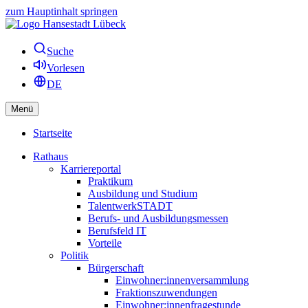
zum Hauptinhalt springen
Suche
Vorlesen
DE
Menü
Startseite
Rathaus
Karriereportal
Praktikum
Ausbildung und Studium
TalentwerkSTADT
Berufs- und Ausbildungsmessen
Berufsfeld IT
Vorteile
Politik
Bürgerschaft
Einwohner:innenversammlung
Fraktionszuwendungen
Einwohner:innenfragestunde