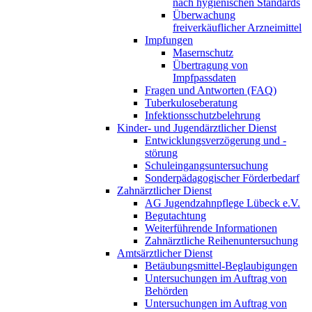
nach hygienischen Standards
Überwachung
freiverkäuflicher Arzneimittel
Impfungen
Masernschutz
Übertragung von
Impfpassdaten
Fragen und Antworten (FAQ)
Tuberkuloseberatung
Infektionsschutzbelehrung
Kinder- und Jugendärztlicher Dienst
Entwicklungsverzögerung und -
störung
Schuleingangsuntersuchung
Sonderpädagogischer Förderbedarf
Zahnärztlicher Dienst
AG Jugendzahnpflege Lübeck e.V.
Begutachtung
Weiterführende Informationen
Zahnärztliche Reihenuntersuchung
Amtsärztlicher Dienst
Betäubungsmittel-Beglaubigungen
Untersuchungen im Auftrag von
Behörden
Untersuchungen im Auftrag von