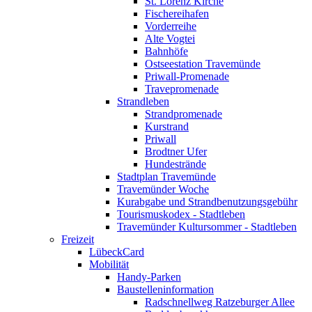
St. Lorenz Kirche
Fischereihafen
Vorderreihe
Alte Vogtei
Bahnhöfe
Ostseestation Travemünde
Priwall-Promenade
Travepromenade
Strandleben
Strandpromenade
Kurstrand
Priwall
Brodtner Ufer
Hundestrände
Stadtplan Travemünde
Travemünder Woche
Kurabgabe und Strandbenutzungsgebühr
Tourismuskodex - Stadtleben
Travemünder Kultursommer - Stadtleben
Freizeit
LübeckCard
Mobilität
Handy-Parken
Baustelleninformation
Radschnellweg Ratzeburger Allee