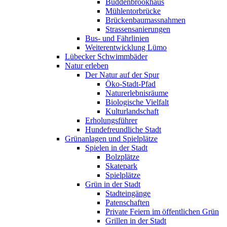
Buddenbrookhaus
Mühlentorbrücke
Brückenbaumassnahmen
Strassensanierungen
Bus- und Fährlinien
Weiterentwicklung Lümo
Lübecker Schwimmbäder
Natur erleben
Der Natur auf der Spur
Öko-Stadt-Pfad
Naturerlebnisräume
Biologische Vielfalt
Kulturlandschaft
Erholungsführer
Hundefreundliche Stadt
Grünanlagen und Spielplätze
Spielen in der Stadt
Bolzplätze
Skatepark
Spielplätze
Grün in der Stadt
Stadteingänge
Patenschaften
Private Feiern im öffentlichen Grün
Grillen in der Stadt