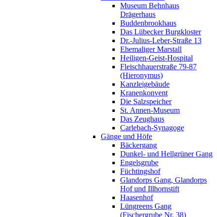
Museum Behnhaus
Drägerhaus
Buddenbrookhaus
Das Lübecker Burgkloster
Dr.-Julius-Leber-Straße 13
Ehemaliger Marstall
Heiligen-Geist-Hospital
Fleischhauerstraße 79-87
(Hieronymus)
Kanzleigebäude
Kranenkonvent
Die Salzspeicher
St. Annen-Museum
Das Zeughaus
Carlebach-Synagoge
Gänge und Höfe
Bäckergang
Dunkel- und Hellgrüner Gang
Engelsgrube
Füchtingshof
Glandorps Gang, Glandorps
Hof und Illhornstift
Haasenhof
Lüngreens Gang
(Fischergrube Nr. 38)