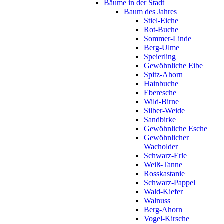
Bäume in der Stadt
Baum des Jahres
Stiel-Eiche
Rot-Buche
Sommer-Linde
Berg-Ulme
Speierling
Gewöhnliche Eibe
Spitz-Ahorn
Hainbuche
Eberesche
Wild-Birne
Silber-Weide
Sandbirke
Gewöhnliche Esche
Gewöhnlicher
Wacholder
Schwarz-Erle
Weiß-Tanne
Rosskastanie
Schwarz-Pappel
Wald-Kiefer
Walnuss
Berg-Ahorn
Vogel-Kirsche