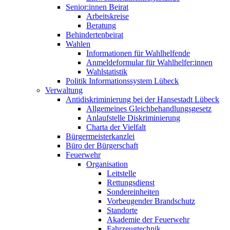
Senior:innen Beirat
Arbeitskreise
Beratung
Behindertenbeirat
Wahlen
Informationen für Wahlhelfende
Anmeldeformular für Wahlhelfer:innen
Wahlstatistik
Politik Informationssystem Lübeck
Verwaltung
Antidiskriminierung bei der Hansestadt Lübeck
Allgemeines Gleichbehandlungsgesetz
Anlaufstelle Diskriminierung
Charta der Vielfalt
Bürgermeisterkanzlei
Büro der Bürgerschaft
Feuerwehr
Organisation
Leitstelle
Rettungsdienst
Sondereinheiten
Vorbeugender Brandschutz
Standorte
Akademie der Feuerwehr
Fahrzeugtechnik