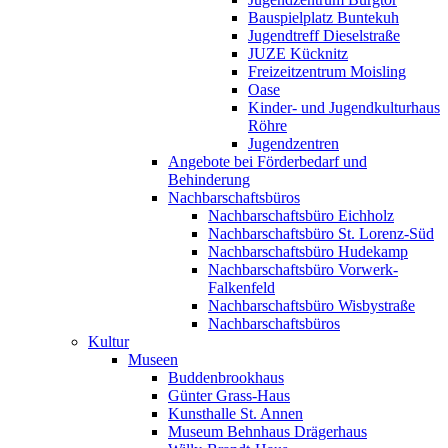
Bauspielplatz Buntekuh
Jugendtreff Dieselstraße
JUZE Kücknitz
Freizeitzentrum Moisling
Oase
Kinder- und Jugendkulturhaus
Röhre
Jugendzentren
Angebote bei Förderbedarf und
Behinderung
Nachbarschaftsbüros
Nachbarschaftsbüro Eichholz
Nachbarschaftsbüro St. Lorenz-Süd
Nachbarschaftsbüro Hudekamp
Nachbarschaftsbüro Vorwerk-
Falkenfeld
Nachbarschaftsbüro Wisbystraße
Nachbarschaftsbüros
Kultur
Museen
Buddenbrookhaus
Günter Grass-Haus
Kunsthalle St. Annen
Museum Behnhaus Drägerhaus