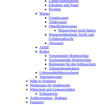
Landschaftsplanung
Erholung und Natur
Projekte
Wasser
Grundwasser
Trinkwasser
Oberflächenwasser
Wasservögel nicht füttern
Wassergefährdende Stoffe und
Gefahrenabwehr
Abwasser
Abfall
Boden
Vorsorgender Bodenschutz
Nachsorgender Bodenschutz
Bedeutung für den Klimaschutz
Altlastenbearbeitung
Lebensmittelüberwachung
Veterinärwesen
Hilfe in Notlagen
Wohnraum für Studierende
Wirtschaft und Liegenschaften
Erbbaurecht
Antikorruption - Rathaus
Finanzen