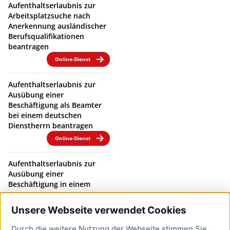
Aufenthaltserlaubnis zur
Arbeitsplatzsuche nach
Anerkennung ausländischer
Berufsqualifikationen
beantragen
Online-Dienst
Aufenthaltserlaubnis zur
Ausübung einer
Beschäftigung als Beamter
bei einem deutschen
Dienstherrn beantragen
Online-Dienst
Aufenthaltserlaubnis zur
Ausübung einer
Beschäftigung in einem
Beamtenverhältnis bei
einem deutschen
Unsere Webseite verwendet Cookies
Dienstherrn verlängern
Durch die weitere Nutzung der Webseite stimmen Sie
Online-Dienst