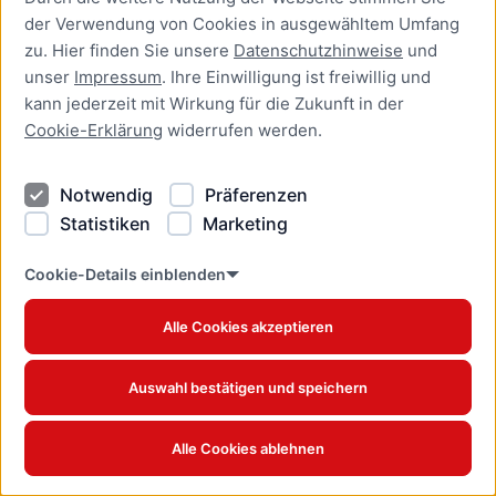
der Verwendung von Cookies in ausgewähltem Umfang
Aufenthaltserlaubnis zur
zu. Hier finden Sie unsere
Datenschutzhinweise
und
bedingten Zulassung zum
unser
Impressum
. Ihre Einwilligung ist freiwillig und
Studium oder zum
kann jederzeit mit Wirkung für die Zukunft in der
Teilzeitstudium beantragen
Cookie-Erklärung
widerrufen werden.
Online-Dienst
Notwendig
Präferenzen
Aufenthaltserlaubnis zur
Beschäftigung als Fachkraft
Statistiken
Marketing
mit akademischer
Ausbildung beantragen
Cookie-Details einblenden
Online-Dienst
Alle Cookies akzeptieren
Aufenthaltserlaubnis zur
betrieblichen Aus- und
Auswahl bestätigen und speichern
Weiterbildung verlängern
Online-Dienst
Alle Cookies ablehnen
Aufenthaltserlaubnis zur
betrieblichen Aus- und