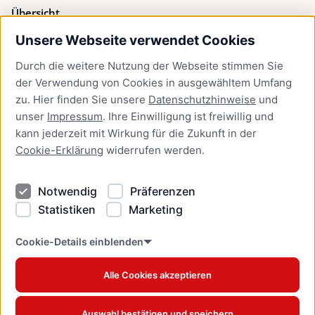
Übersicht
Unsere Webseite verwendet Cookies
Bürgerservice
Durch die weitere Nutzung der Webseite stimmen Sie
Presse
der Verwendung von Cookies in ausgewähltem Umfang
Newsletter Lübeck:kompakt
zu. Hier finden Sie unsere
Datenschutzhinweise
und
unser
Impressum
. Ihre Einwilligung ist freiwillig und
Kontakt
kann jederzeit mit Wirkung für die Zukunft in der
Cookie-Erklärung
widerrufen werden.
Kontakt
Impressum
Notwendig
Präferenzen
Datenschutzhinweise
Statistiken
Marketing
Barrierefreiheit
Cookie Erklärung
Cookie-Details einblenden
Alle Cookies akzeptieren
Offizielles Stadtportal © 2026
www.luebeck.de
Auswahl bestätigen und speichern