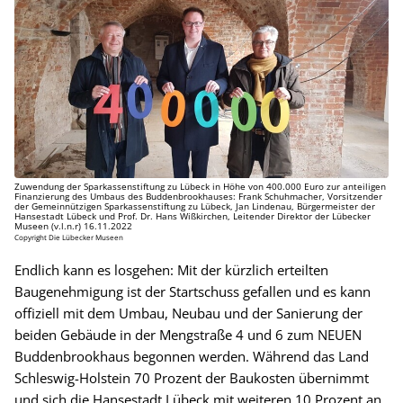
Zuwendung der Sparkassenstiftung zu Lübeck in Höhe von 400.000 Euro zur anteiligen
Finanzierung des Umbaus des Buddenbrookhauses: Frank Schuhmacher, Vorsitzender
der Gemeinnützigen Sparkassenstiftung zu Lübeck, Jan Lindenau, Bürgermeister der
Hansestadt Lübeck und Prof. Dr. Hans Wißkirchen, Leitender Direktor der Lübecker
Museen (v.l.n.r) 16.11.2022
Copyright Die Lübecker Museen
Endlich kann es losgehen: Mit der kürzlich erteilten
Baugenehmigung ist der Startschuss gefallen und es kann
offiziell mit dem Umbau, Neubau und der Sanierung der
beiden Gebäude in der Mengstraße 4 und 6 zum NEUEN
Buddenbrookhaus begonnen werden. Während das Land
Schleswig-Holstein 70 Prozent der Baukosten übernimmt
und sich die Hansestadt Lübeck mit weiteren 10 Prozent an