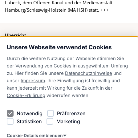
Lübeck, dem Offenen Kanal und der Medienanstalt
Hamburg/Schleswig-Holstein (MA HSH) statt. +++
Übersicht
Unsere Webseite verwendet Cookies
Bürgerservice
Durch die weitere Nutzung der Webseite stimmen Sie
Presse
der Verwendung von Cookies in ausgewähltem Umfang
Newsletter Lübeck:kompakt
zu. Hier finden Sie unsere
Datenschutzhinweise
und
unser
Impressum
. Ihre Einwilligung ist freiwillig und
Kontakt
kann jederzeit mit Wirkung für die Zukunft in der
Cookie-Erklärung
widerrufen werden.
Kontakt
Impressum
Notwendig
Präferenzen
Datenschutzhinweise
Statistiken
Marketing
Barrierefreiheit
Cookie Erklärung
Cookie-Details einblenden