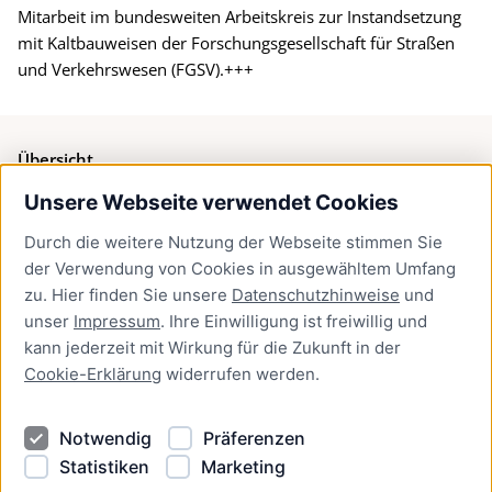
Mitarbeit im bundesweiten Arbeitskreis zur Instandsetzung
mit Kaltbauweisen der Forschungsgesellschaft für Straßen
und Verkehrswesen (FGSV).+++
Übersicht
Unsere Webseite verwendet Cookies
Bürgerservice
Durch die weitere Nutzung der Webseite stimmen Sie
Presse
der Verwendung von Cookies in ausgewähltem Umfang
Newsletter Lübeck:kompakt
zu. Hier finden Sie unsere
Datenschutzhinweise
und
unser
Impressum
. Ihre Einwilligung ist freiwillig und
Kontakt
kann jederzeit mit Wirkung für die Zukunft in der
Cookie-Erklärung
widerrufen werden.
Kontakt
Impressum
Notwendig
Präferenzen
Datenschutzhinweise
Statistiken
Marketing
Barrierefreiheit