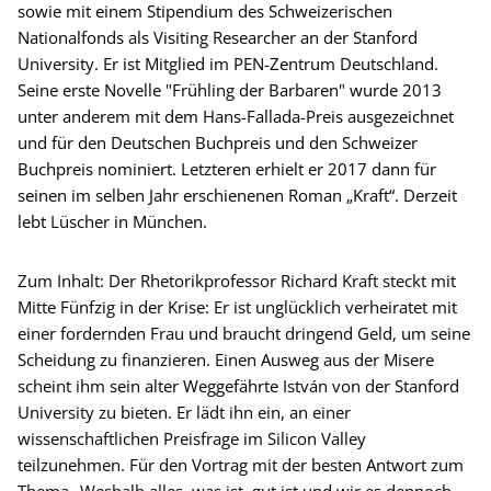
sowie mit einem Stipendium des Schweizerischen
Nationalfonds als Visiting Researcher an der Stanford
University. Er ist Mitglied im PEN-Zentrum Deutschland.
Seine erste Novelle "Frühling der Barbaren" wurde 2013
unter anderem mit dem Hans-Fallada-Preis ausgezeichnet
und für den Deutschen Buchpreis und den Schweizer
Buchpreis nominiert. Letzteren erhielt er 2017 dann für
seinen im selben Jahr erschienenen Roman „Kraft“. Derzeit
lebt Lüscher in München.
Zum Inhalt: Der Rhetorikprofessor Richard Kraft steckt mit
Mitte Fünfzig in der Krise: Er ist unglücklich verheiratet mit
einer fordernden Frau und braucht dringend Geld, um seine
Scheidung zu finanzieren. Einen Ausweg aus der Misere
scheint ihm sein alter Weggefährte István von der Stanford
University zu bieten. Er lädt ihn ein, an einer
wissenschaftlichen Preisfrage im Silicon Valley
teilzunehmen. Für den Vortrag mit der besten Antwort zum
Thema „Weshalb alles, was ist, gut ist und wir es dennoch