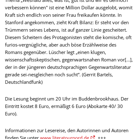
verbessern können" ist eine Million Dollar ausgelobt, womit
Kraft sich endlich von seiner Frau freikaufen könnte. In
Stanford angekommen, zieht Kraft Bilanz: Er steht vor den
Trümmern seines Lebens, ist auf ganzer Linie gescheitert.
Diesem Scheitern des Protagonisten steht die komische, oft
furios-vergnügliche, aber auch böse Erzählweise des
Romans gegenüber. Lüscher legt „einen klugen,
wissenschaftsskeptischen, gegenwartsnahen Roman vor[...],
der in der jüngeren deutschsprachigen Gegenwartsliteratur
gerade sei-nesgleichen noch sucht“. (Gerrit Bartels,
Deutschlandfunk)
Die Lesung beginnt um 20 Uhr im Buddenbrookhaus. Der
Eintritt kostet 8 Euro, ermäßigt 6 Euro (Abokarte 40/ 30
Euro).
Informationen zur Lesereise, den Autorinnen und Autoren
finden Sie unter
www.literatournord.de
.+++