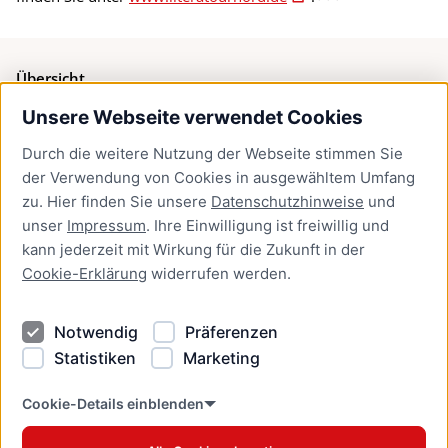
Übersicht
Unsere Webseite verwendet Cookies
Bürgerservice
Durch die weitere Nutzung der Webseite stimmen Sie
Presse
der Verwendung von Cookies in ausgewähltem Umfang
Newsletter Lübeck:kompakt
zu. Hier finden Sie unsere
Datenschutzhinweise
und
unser
Impressum
. Ihre Einwilligung ist freiwillig und
Kontakt
kann jederzeit mit Wirkung für die Zukunft in der
Cookie-Erklärung
widerrufen werden.
Kontakt
Impressum
Notwendig
Präferenzen
Datenschutzhinweise
Statistiken
Marketing
Barrierefreiheit
Cookie Erklärung
Cookie-Details einblenden