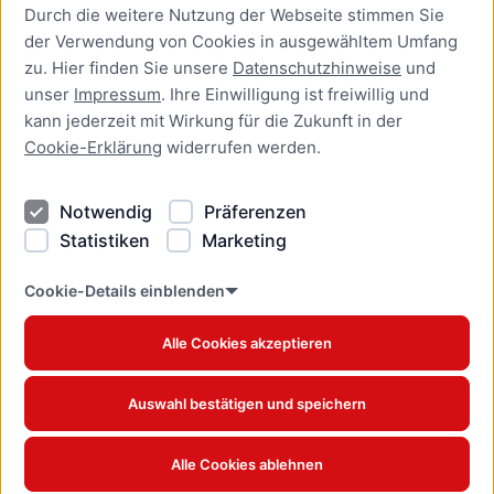
Durch die weitere Nutzung der Webseite stimmen Sie
Presse
der Verwendung von Cookies in ausgewähltem Umfang
Newsletter Lübeck:kompakt
zu. Hier finden Sie unsere
Datenschutzhinweise
und
unser
Impressum
. Ihre Einwilligung ist freiwillig und
Kontakt
kann jederzeit mit Wirkung für die Zukunft in der
Cookie-Erklärung
widerrufen werden.
Kontakt
Impressum
Notwendig
Präferenzen
Datenschutzhinweise
Statistiken
Marketing
Barrierefreiheit
Cookie Erklärung
Cookie-Details einblenden
Alle Cookies akzeptieren
Offizielles Stadtportal © 2026
www.luebeck.de
Auswahl bestätigen und speichern
Alle Cookies ablehnen